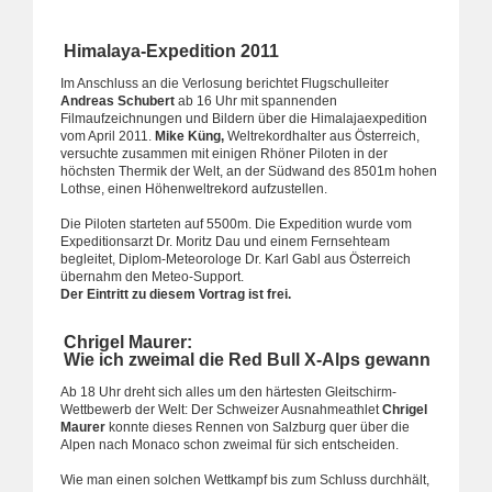
Himalaya-Expedition 2011
Im Anschluss an die Verlosung berichtet Flugschulleiter
Andreas Schubert
ab 16 Uhr mit spannenden
Filmaufzeichnungen und Bildern über die Himalajaexpedition
vom April 2011.
Mike Küng,
Weltrekordhalter aus Österreich,
versuchte zusammen mit einigen Rhöner Piloten in der
höchsten Thermik der Welt, an der Südwand des 8501m hohen
Lothse, einen Höhenweltrekord aufzustellen.
Die Piloten starteten auf 5500m. Die Expedition wurde vom
Expeditionsarzt Dr. Moritz Dau und einem Fernsehteam
begleitet, Diplom-Meteorologe Dr. Karl Gabl aus Österreich
übernahm den Meteo-Support.
Der Eintritt zu diesem Vortrag ist frei.
Chrigel Maurer:
Wie ich zweimal die Red Bull X-Alps gewann
Ab 18 Uhr dreht sich alles um den härtesten Gleitschirm-
Wettbewerb der Welt: Der Schweizer Ausnahmeathlet
Chrigel
Maurer
konnte dieses Rennen von Salzburg quer über die
Alpen nach Monaco schon zweimal für sich entscheiden.
Wie man einen solchen Wettkampf bis zum Schluss durchhält,