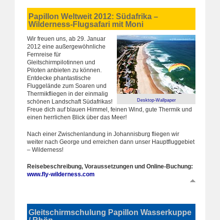
Papillon Weltweit 2012: Südafrika –
Wilderness-Flugsafari mit Moni
Wir freuen uns, ab 29. Januar
2012 eine außergewöhnliche
Fernreise für
Gleitschirmpilotinnen und
Piloten anbieten zu können.
Entdecke phantastische
Fluggelände zum Soaren und
Thermikfliegen in der einmalig
Desktop-Wallpaper
schönen Landschaft Südafrikas!
Freue dich auf blauen Himmel, feinen Wind, gute Thermik und
einen herrlichen Blick über das Meer!
Nach einer Zwischenlandung in Johannisburg fliegen wir
weiter nach George und erreichen dann unser Hauptfluggebiet
– Wilderness!
Reisebeschreibung, Voraussetzungen und Online-Buchung:
www.fly-wilderness.com
Gleitschirmschulung Papillon Wasserkuppe