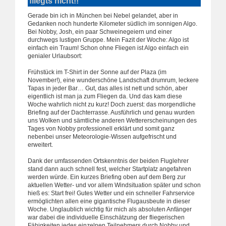
fliegts nicht!!"
Gerade bin ich in München bei Nebel gelandet, aber in
Gedanken noch hunderte Kilometer südlich im sonnigen Algo.
Bei Nobby, Josh, ein paar Schweinegeiern und einer
durchwegs lustigen Gruppe. Mein Fazit der Woche: Algo ist
einfach ein Traum! Schon ohne Fliegen ist Algo einfach ein
genialer Urlaubsort:
Frühstück im T-Shirt in der Sonne auf der Plaza (im
November!), eine wunderschöne Landschaft drumrum, leckere
Tapas in jeder Bar… Gut, das alles ist nett und schön, aber
eigentlich ist man ja zum Fliegen da. Und das kam diese
Woche wahrlich nicht zu kurz! Doch zuerst: das morgendliche
Briefing auf der Dachterrasse. Ausführlich und genau wurden
uns Wolken und sämtliche anderen Wettererscheinungen des
Tages von Nobby professionell erklärt und somit ganz
nebenbei unser Meteorologie-Wissen aufgefrischt und
erweitert.
Dank der umfassenden Ortskenntnis der beiden Fluglehrer
stand dann auch schnell fest, welcher Startplatz angefahren
werden würde. Ein kurzes Briefing oben auf dem Berg zur
aktuellen Wetter- und vor allem Windsituation später und schon
hieß es: Start frei! Gutes Wetter und ein schneller Fahrservice
ermöglichten allen eine gigantische Flugausbeute in dieser
Woche. Unglaublich wichtig für mich als absoluten Anfänger
war dabei die individuelle Einschätzung der fliegerischen
Fähigkeiten jedes einzelnen Teilnehmers durch Nobby und