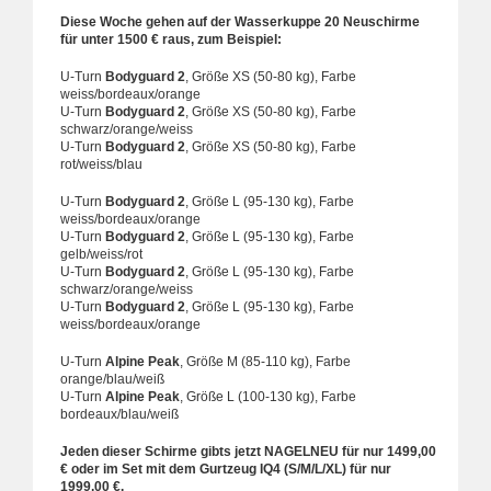
Diese Woche gehen auf der Wasserkuppe 20 Neuschirme
für unter 1500 € raus, zum Beispiel:
U-Turn
Bodyguard 2
, Größe XS (50-80 kg), Farbe
weiss/bordeaux/orange
U-Turn
Bodyguard 2
, Größe XS (50-80 kg), Farbe
schwarz/orange/weiss
U-Turn
Bodyguard 2
, Größe XS (50-80 kg), Farbe
rot/weiss/blau
U-Turn
Bodyguard 2
, Größe L (95-130 kg), Farbe
weiss/bordeaux/orange
U-Turn
Bodyguard 2
, Größe L (95-130 kg), Farbe
gelb/weiss/rot
U-Turn
Bodyguard 2
, Größe L (95-130 kg), Farbe
schwarz/orange/weiss
U-Turn
Bodyguard 2
, Größe L (95-130 kg), Farbe
weiss/bordeaux/orange
U-Turn
Alpine Peak
, Größe M (85-110 kg), Farbe
orange/blau/weiß
U-Turn
Alpine Peak
, Größe L (100-130 kg), Farbe
bordeaux/blau/weiß
Jeden dieser Schirme gibts jetzt NAGELNEU für nur 1499,00
€ oder im Set mit dem Gurtzeug IQ4 (S/M/L/XL) für nur
1999,00 €.