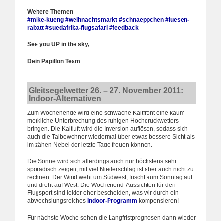
Weitere Themen:
#mike-kueng
#weihnachtsmarkt
#schnaeppchen
#luesen-
rabatt
#suedafrika-flugsafari
#feedback
See you UP in the sky,
Dein Papillon Team
Gleitsegelwetter 26. – 27. November 2011:
Indoor-Alternativen
Zum Wochenende wird eine schwache Kaltfront eine kaum
merkliche Unterbrechung des ruhigen Hochdruckwetters
bringen. Die Kaltluft wird die Inversion auflösen, sodass sich
auch die Talbewohner wiedermal über etwas bessere Sicht als
im zähen Nebel der letzte Tage freuen können.
Die Sonne wird sich allerdings auch nur höchstens sehr
sporadisch zeigen, mit viel Niederschlag ist aber auch nicht zu
rechnen. Der Wind weht um Südwest, frischt aum Sonntag auf
und dreht auf West. Die Wochenend-Aussichten für den
Flugsport sind leider eher bescheiden, was wir durch ein
abwechslungsreiches
Indoor-Programm
kompensieren!
Für nächste Woche sehen die Langfristprognosen dann wieder