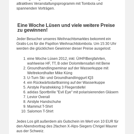
attraktives Veranstaltungsprogramm mit Tombola und
spannenden Vorträgen.
Eine Woche Lüsen und viele weitere Preise
zu gewinnen!
Jeder Besucher unseres Weihnachtsmarktes bekommt ein
Gratis-Los für die Papillon Weihnachtstombola. Um 15:30 Uhr
werden die glücklichen Gewinner dieser Preise ausgelost:
eine Woche Lüsen 2012, inkl. Ü/HP/Bergfahrten,
wahlweise HF, TT, B oder Dolomitensafari mit Bene
Groundhandlingseminar auf der Wasserkuppe mit
Weltrekordhalter Mike Küng
U-Turn Ski- und Groundhandlinggurt IQ3
ein Rückwärtsstarttraining auf der Wasserkuppe
Airstyle Paratrekking 3 Fliegerstiefel
adidas Sportbrille "Evil Eye" mit polarisierenden Gläsern
Levior Overall
Airstyle Handschuhe
Mammut T-Shirt
Salomon T-Shirt
Jedes Los gilt außerdem als Gutschein im Wert von 10 EUR für
den Abendvortrag des 2fachen X-Alps-Siegers Chrigel Maurer
aus der Schweiz.