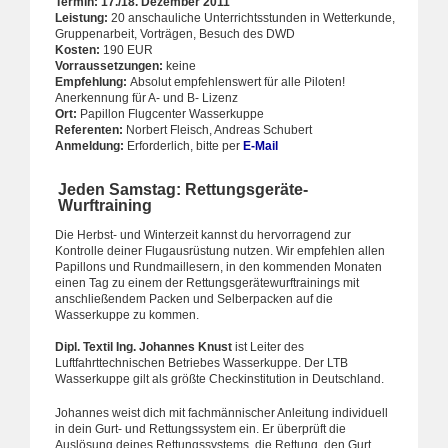
Termin: 17./18. Dezember 2011
Leistung:
20 anschauliche Unterrichtsstunden in Wetterkunde,
Gruppenarbeit, Vorträgen, Besuch des DWD
Kosten:
190 EUR
Vorraussetzungen:
keine
Empfehlung:
Absolut empfehlenswert für alle Piloten!
Anerkennung für A- und B- Lizenz
Ort:
Papillon Flugcenter Wasserkuppe
Referenten:
Norbert Fleisch, Andreas Schubert
Anmeldung:
Erforderlich, bitte per
E-Mail
Jeden Samstag: Rettungsgeräte-
Wurftraining
Die Herbst- und Winterzeit kannst du hervorragend zur
Kontrolle deiner Flugausrüstung nutzen. Wir empfehlen allen
Papillons und Rundmaillesern, in den kommenden Monaten
einen Tag zu einem der Rettungsgerätewurftrainings mit
anschließendem Packen und Selberpacken auf die
Wasserkuppe zu kommen.
Dipl. Textil Ing. Johannes Knust
ist Leiter des
Luftfahrttechnischen Betriebes Wasserkuppe. Der LTB
Wasserkuppe gilt als größte Checkinstitution in Deutschland.
Johannes weist dich mit fachmännischer Anleitung individuell
in dein Gurt- und Rettungssystem ein. Er überprüft die
Auslösung deines Rettungssystems, die Rettung, den Gurt,