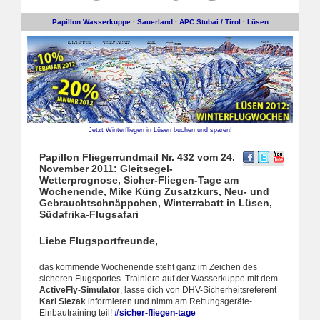
Papillon Wasserkuppe
·
Sauerland
·
APC Stubai / Tirol
·
Lüsen
Jetzt Winterfliegen in Lüsen buchen und sparen!
Papillon Fliegerrundmail Nr. 432 vom 24.
November 2011: Gleitsegel-
Wetterprognose, Sicher-Fliegen-Tage am
Wochenende, Mike Küng Zusatzkurs, Neu- und
Gebrauchtschnäppchen, Winterrabatt in Lüsen,
Südafrika-Flugsafari
Liebe Flugsportfreunde,
das kommende Wochenende steht ganz im Zeichen des
sicheren Flugsportes. Trainiere auf der Wasserkuppe mit dem
ActiveFly-Simulator
, lasse dich von DHV-Sicherheitsreferent
Karl Slezak
informieren und nimm am Rettungsgeräte-
Einbautraining teil!
#sicher-fliegen-tage