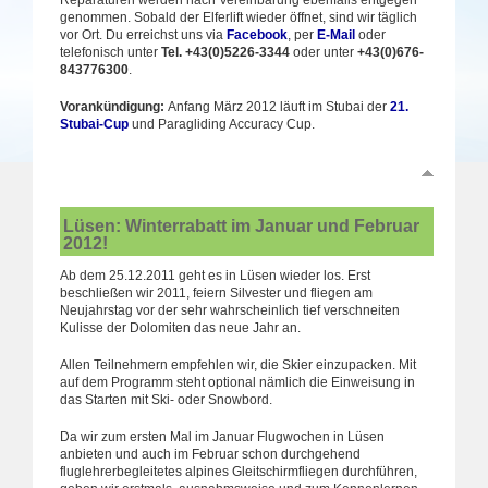
genommen. Sobald der Elferlift wieder öffnet, sind wir täglich
vor Ort. Du erreichst uns via
Facebook
, per
E-Mail
oder
telefonisch unter
Tel. +43(0)5226-3344
oder unter
+43(0)676-
843776300
.
Vorankündigung:
Anfang März 2012 läuft im Stubai der
21.
Stubai-Cup
und Paragliding Accuracy Cup.
Lüsen: Winterrabatt im Januar und Februar
2012!
Ab dem 25.12.2011 geht es in Lüsen wieder los. Erst
beschließen wir 2011, feiern Silvester und fliegen am
Neujahrstag vor der sehr wahrscheinlich tief verschneiten
Kulisse der Dolomiten das neue Jahr an.
Allen Teilnehmern empfehlen wir, die Skier einzupacken. Mit
auf dem Programm steht optional nämlich die Einweisung in
das Starten mit Ski- oder Snowbord.
Da wir zum ersten Mal im Januar Flugwochen in Lüsen
anbieten und auch im Februar schon durchgehend
fluglehrerbegleitetes alpines Gleitschirmfliegen durchführen,