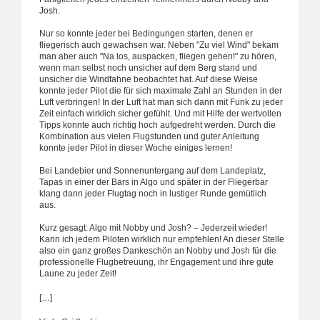
Josh.
Nur so konnte jeder bei Bedingungen starten, denen er
fliegerisch auch gewachsen war. Neben "Zu viel Wind" bekam
man aber auch "Na los, auspacken, fliegen gehen!" zu hören,
wenn man selbst noch unsicher auf dem Berg stand und
unsicher die Windfahne beobachtet hat. Auf diese Weise
konnte jeder Pilot die für sich maximale Zahl an Stunden in der
Luft verbringen! In der Luft hat man sich dann mit Funk zu jeder
Zeit einfach wirklich sicher gefühlt. Und mit Hilfe der wertvollen
Tipps konnte auch richtig hoch aufgedreht werden. Durch die
Kombination aus vielen Flugstunden und guter Anleitung
konnte jeder Pilot in dieser Woche einiges lernen!
Bei Landebier und Sonnenuntergang auf dem Landeplatz,
Tapas in einer der Bars in Algo und später in der Fliegerbar
klang dann jeder Flugtag noch in lustiger Runde gemütlich
aus.
Kurz gesagt: Algo mit Nobby und Josh? – Jederzeit wieder!
Kann ich jedem Piloten wirklich nur empfehlen! An dieser Stelle
also ein ganz großes Dankeschön an Nobby und Josh für die
professionelle Flugbetreuung, ihr Engagement und ihre gute
Laune zu jeder Zeit!
[…]