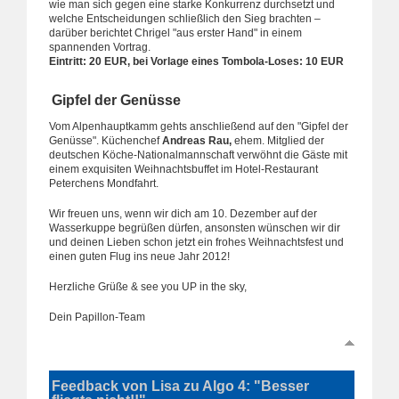
wie man sich gegen eine starke Konkurrenz durchsetzt und
welche Entscheidungen schließlich den Sieg brachten –
darüber berichtet Chrigel "aus erster Hand" in einem
spannenden Vortrag.
Eintritt: 20 EUR, bei Vorlage eines Tombola-Loses: 10 EUR
Gipfel der Genüsse
Vom Alpenhauptkamm gehts anschließend auf den "Gipfel der
Genüsse". Küchenchef
Andreas Rau,
ehem. Mitglied der
deutschen Köche-Nationalmannschaft verwöhnt die Gäste mit
einem exquisiten Weihnachtsbuffet im Hotel-Restaurant
Peterchens Mondfahrt.
Wir freuen uns, wenn wir dich am 10. Dezember auf der
Wasserkuppe begrüßen dürfen, ansonsten wünschen wir dir
und deinen Lieben schon jetzt ein frohes Weihnachtsfest und
einen guten Flug ins neue Jahr 2012!
Herzliche Grüße & see you UP in the sky,
Dein Papillon-Team
Feedback von Lisa zu Algo 4: "Besser