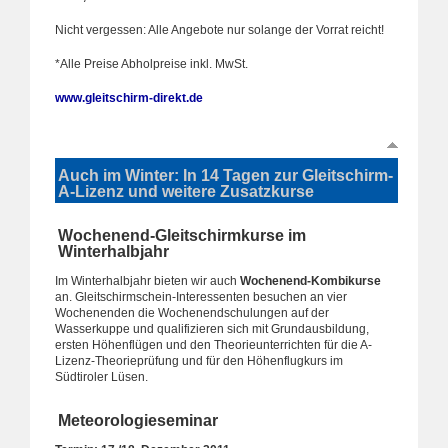
Nicht vergessen: Alle Angebote nur solange der Vorrat reicht!
*Alle Preise Abholpreise inkl. MwSt.
www.gleitschirm-direkt.de
Auch im Winter: In 14 Tagen zur Gleitschirm-
A-Lizenz und weitere Zusatzkurse
Wochenend-Gleitschirmkurse im
Winterhalbjahr
Im Winterhalbjahr bieten wir auch
Wochenend-Kombikurse
an. Gleitschirmschein-Interessenten besuchen an vier
Wochenenden die Wochenendschulungen auf der
Wasserkuppe und qualifizieren sich mit Grundausbildung,
ersten Höhenflügen und den Theorieunterrichten für die A-
Lizenz-Theorieprüfung und für den Höhenflugkurs im
Südtiroler Lüsen.
Meteorologieseminar