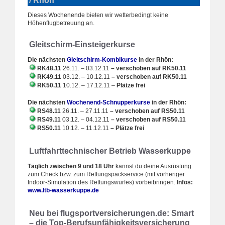
/ Rhön
Dieses Wochenende bieten wir wetterbedingt keine
Höhenflugbetreuung an.
Gleitschirm-Einsteigerkurse
Die nächsten
Gleitschirm-Kombikurse
in der Rhön:
RK48.11
26.11. – 03.12.11
–
verschoben auf RK50.11
RK49.11
03.12. – 10.12.11
– verschoben auf RK50.11
RK50.11
10.12. – 17.12.11 –
Plätze frei
Die nächsten
Wochenend-Schnupperkurse
in der Rhön:
RS48.11
26.11. – 27.11.11
– verschoben auf RS50.11
RS49.11
03.12. – 04.12.11
– verschoben auf RS50.11
RS50.11
10.12. – 11.12.11
– Plätze frei
Luftfahrttechnischer Betrieb Wasserkuppe
Täglich zwischen 9 und 18 Uhr
kannst du deine Ausrüstung
zum Check bzw. zum Rettungspackservice (mit vorheriger
Indoor-Simulation des Rettungswurfes) vorbeibringen.
Infos:
www.ltb-wasserkuppe.de
Neu bei flugsportversicherungen.de: Smart
– die Top-Berufsunfähigkeitsversicherung