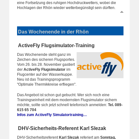
eine Fortsetzung des ruhigen Hochdruckwetters, wobei die
Hochlagen der Rhön wieder wetterbegünstigt sein dürften.
Das Wochenende
in der Rhön
ActiveFly Flugsimulator-Training
Das Wochenende steht ganz im
Zeichen des sicheren Flugsportes.
Vom 26. bis 28. November gastiert
der
ActiveFly Flugsimulator
im
Flugcenter auf der Wasserkuppe.
Neu ist das Trainingsprogramm
"Optimale Thermikkreise erfliegen".
Das Angebot ist schon gut gebucht. Wer sich noch eine
Trainingseinheit mit dem modernsten Flugsimulator sichern
möchte, sollte sich jetzt schnell telefonisch anmelden:
Tel. 089-
615 65 704
Infos zum ActiveFly Simulatortraining…
DHV-Sicherheits-Referent Karl Slezak
DHV-Sicherheitsreferent
Karl Slezak
referiert am
Sonntag,