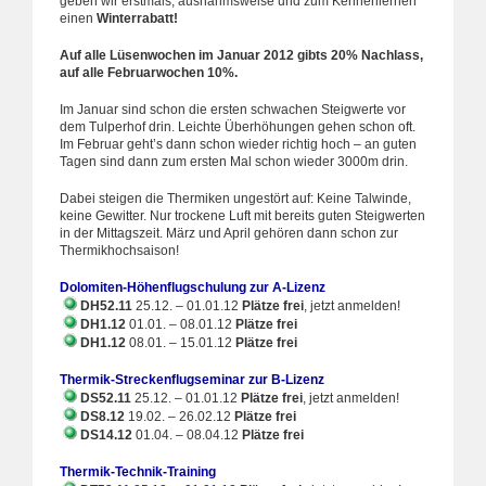
geben wir erstmals, ausnahmsweise und zum Kennenlernen
einen
Winterrabatt!
Auf alle Lüsenwochen im Januar 2012 gibts 20% Nachlass,
auf alle Februarwochen 10%.
Im Januar sind schon die ersten schwachen Steigwerte vor
dem Tulperhof drin. Leichte Überhöhungen gehen schon oft.
Im Februar geht’s dann schon wieder richtig hoch – an guten
Tagen sind dann zum ersten Mal schon wieder 3000m drin.
Dabei steigen die Thermiken ungestört auf: Keine Talwinde,
keine Gewitter. Nur trockene Luft mit bereits guten Steigwerten
in der Mittagszeit. März und April gehören dann schon zur
Thermikhochsaison!
Dolomiten-Höhenflugschulung zur A-Lizenz
DH52.11
25.12. – 01.01.12
Plätze frei
, jetzt anmelden!
DH1.12
01.01. – 08.01.12
Plätze frei
DH1.12
08.01. – 15.01.12
Plätze frei
Thermik-Streckenflugseminar zur B-Lizenz
DS52.11
25.12. – 01.01.12
Plätze frei
, jetzt anmelden!
DS8.12
19.02. – 26.02.12
Plätze frei
DS14.12
01.04. – 08.04.12
Plätze frei
Thermik-Technik-Training