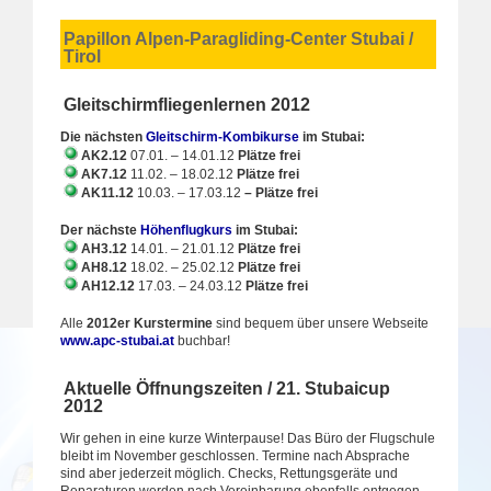
Papillon Alpen-Paragliding-Center Stubai /
Tirol
Gleitschirmfliegenlernen 2012
Die nächsten
Gleitschirm-Kombikurse
im Stubai:
AK2.12
07.01. – 14.01.12
Plätze frei
AK7.12
11.02. – 18.02.12
Plätze frei
AK11.12
10.03. – 17.03.12
– Plätze frei
Der nächste
Höhenflugkurs
im Stubai:
AH3.12
14.01. – 21.01.12
Plätze frei
AH8.12
18.02. – 25.02.12
Plätze frei
AH12.12
17.03. – 24.03.12
Plätze frei
Alle
2012er Kurstermine
sind bequem über unsere Webseite
www.apc-stubai.at
buchbar!
Aktuelle Öffnungszeiten / 21. Stubaicup
2012
Wir gehen in eine kurze Winterpause! Das Büro der Flugschule
bleibt im November geschlossen. Termine nach Absprache
sind aber jederzeit möglich. Checks, Rettungsgeräte und
Reparaturen werden nach Vereinbarung ebenfalls entgegen