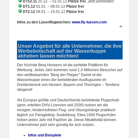
DT52.11
25.12. – 01.01.12
Plätze frei
, jetzt anmelden!
DT1.12
01.01. – 08.01.12
Plätze frei
DT2.12
08.01. – 15.01.12
Plätze frei
Infos zu den Lüsenflugwochen:
www.fly-luesen.com
Unser Angebot für alle Unternehmer, die ihre
Werbebotschaft auf der Wasserkuppe
abheben lassen möchten!
Der höchste Berg Hessens ist die perfekte Plattform für
Werbung. Jedes Jahr kommen rund 1,4 Millionen Besucher auf
den weltbekannten "Berg der Flieger." Damit ist die
Wasserkuppe eines der beliebtesten Ausflugsziele im
Dreiländereck von Hessen, Bayern und Thüringen – Tendenz
steigend!
Als Europas größte und Deutschlands beliebteste Flugschule
(gem. erteilten DHV-Lizenzen seit 2000) nutzen wir die
riesigen, hindernisfreien Flug- und Übungshänge praktisch
täglich zur Paragliding- Ausbildung. Etwa 1000 Flugschüler
heben jedes Jahr mit Papillon ab. Diese Attraktivität können
Unternehmer jetzt sehr günstig für sich nutzen:
Infos und Beispiele