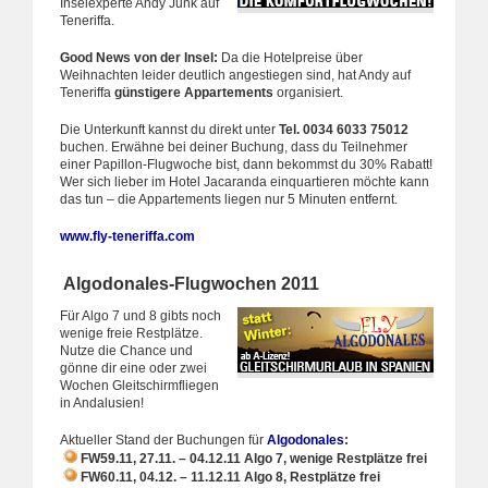
Inselexperte Andy Junk auf
Teneriffa.
Good News von der Insel:
Da die Hotelpreise über
Weihnachten leider deutlich angestiegen sind, hat Andy auf
Teneriffa
günstigere Appartements
organisiert.
Die Unterkunft kannst du direkt unter
Tel. 0034 6033 75012
buchen. Erwähne bei deiner Buchung, dass du Teilnehmer
einer Papillon-Flugwoche bist, dann bekommst du 30% Rabatt!
Wer sich lieber im Hotel Jacaranda einquartieren möchte kann
das tun – die Appartements liegen nur 5 Minuten entfernt.
www.fly-teneriffa.com
Algodonales-Flugwochen 2011
Für Algo 7 und 8 gibts noch
wenige freie Restplätze.
Nutze die Chance und
gönne dir eine oder zwei
Wochen Gleitschirmfliegen
in Andalusien!
Aktueller Stand der Buchungen für
Algodonales
:
FW59.11, 27.11. – 04.12.11 Algo 7, wenige Restplätze frei
FW60.11, 04.12. – 11.12.11 Algo 8, Restplätze frei