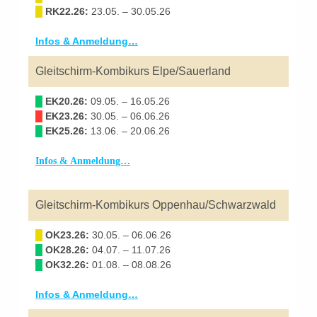
█
RK22.26:
23.05. – 30.05.26
Infos & Anmeldung…
Gleitschirm-Kombikurs Elpe/Sauerland
█
EK20.26:
09.05. – 16.05.26
█
EK23.26:
30.05. – 06.06.26
█
EK25.26:
13.06. – 20.06.26
Infos & Anmeldung…
Gleitschirm-Kombikurs Oppenhau/Schwarzwald
█
OK23.26:
30.05. – 06.06.26
█
OK28.26:
04.07. – 11.07.26
█
OK32.26:
01.08. – 08.08.26
Infos & Anmeldung…