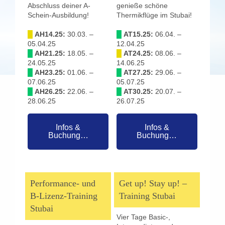
Abschluss deiner A-
genieße schöne
Schein-Ausbildung!
Thermikflüge im Stubai!
█
AH14.25:
30.03. –
█
AT15.25:
06.04. –
05.04.25
12.04.25
█
AH21.25:
18.05. –
█
AT24.25:
08.06. –
24.05.25
14.06.25
█
AH23.25:
01.06. –
█
AT27.25:
29.06. –
07.06.25
05.07.25
█
AH26.25:
22.06. –
█
AT30.25:
20.07. –
28.06.25
26.07.25
Infos &
Infos &
Buchung…
Buchung…
Performance- und
Get up! Stay up! –
B-Lizenz-Training
Training Stubai
Stubai
Vier Tage Basic-,