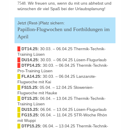
Wir freuen uns, wenn du mit uns abhebst und
7548.
wünschen dir viel Spaß bei der Urlaubsplanung!
Jetzt (Rest-)Platz sichern:
Papillon-Flugwochen und Fortbildungen im
April
█
DT14.25:
30.03. – 06.04.25 Thermik-Technik-
Training Lüsen
█
DU14.25:
30.03. – 06.04.25 Lüsen-Flugurlaub
█
DTP14.25:
30.03. – 06.04.25 Thermik-Technik-
Pro-Training Lüsen
█
FLA14.25:
30.03. – 06.04.25 Lanzarote-
Flugwoche mit Kai
█
FS15.25:
05.04. – 12.04.25 Slowenien-
Flugwoche mit Hauke
█
DT15.25:
06.04. – 13.04.25 Thermik-Technik-
Training Lüsen
█
DU15.25:
06.04. – 13.04.25 Lüsen-Flugurlaub
█
FG15.25:
06.04. – 11.04.25 STR-Woche Rhön
mit Wuppi
█
DTP15.25:
06.04. – 13.04.25 Thermik-Technik-