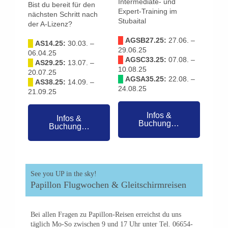
Intermediate- und
Bist du bereit für den
Expert-Training im
nächsten Schritt nach
Stubaital
der A-Lizenz?
█
AGSB27.25:
27.06. –
█
AS14.25:
30.03. –
29.06.25
06.04.25
█
AGSC33.25:
07.08. –
█
AS29.25:
13.07. –
10.08.25
20.07.25
█
AGSA35.25:
22.08. –
█
AS38.25:
14.09. –
24.08.25
21.09.25
Infos &
Infos &
Buchung…
Buchung…
See you UP in the sky!
Papillon Flugwochen & Gleitschirmreisen
Bei allen Fragen zu Papillon-Reisen erreichst du uns
täglich Mo-So zwischen 9 und 17 Uhr unter Tel. 06654-