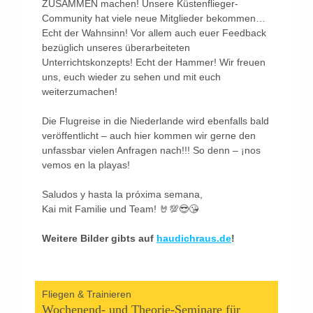
ZUSAMMEN machen! Unsere Küstenflieger-
Community hat viele neue Mitglieder bekommen…
Echt der Wahnsinn! Vor allem auch euer Feedback
bezüglich unseres überarbeiteten
Unterrichtskonzepts! Echt der Hammer! Wir freuen
uns, euch wieder zu sehen und mit euch
weiterzumachen!
Die Flugreise in die Niederlande wird ebenfalls bald
veröffentlicht – auch hier kommen wir gerne den
unfassbar vielen Anfragen nach!!! So denn – ¡nos
vemos en la playas!
Saludos y hasta la próxima semana,
Kai mit Familie und Team! 🤘💯😎😘
Weitere Bilder gibts auf
haudichraus.de
!
Fliegen & Trainieren
Wochenend- und Theorie-Seminare für