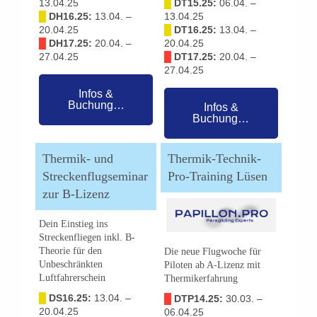
13.04.25
█
DT15.25:
06.04. –
█
DH16.25:
13.04. –
13.04.25
20.04.25
█
DT16.25:
13.04. –
█
DH17.25:
20.04. –
20.04.25
27.04.25
█
DT17.25:
20.04. –
27.04.25
Infos &
Buchung…
Infos &
Buchung…
Thermik- und
Thermik-Technik-
Streckenflugseminar
Pro-Training Lüsen
zur B-Lizenz
Dein Einstieg ins
Streckenfliegen inkl. B-
Theorie für den
Die neue Flugwoche für
Unbeschränkten
Piloten ab A-Lizenz mit
Luftfahrerschein
Thermikerfahrung
█
DS16.25:
13.04. –
█
DTP14.25:
30.03. –
20.04.25
06.04.25