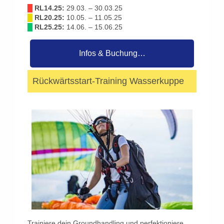
█
RL14.25:
29.03. – 30.03.25
█
RL20.25:
10.05. – 11.05.25
█
RL25.25:
14.06. – 15.06.25
Infos & Buchung…
Rückwärtsstart-Training Wasserkuppe
Trainiere dein Groundhandling und perfektioniere