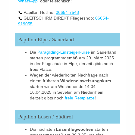
WhatsApp
oder telefonisch:
📞
Papillon-Hotline:
06654-7548
📞
GLEITSCHIRM DIREKT Fliegershop:
06654-
919055
Papillon Elpe / Sauerland
Die
Paragliding-Einsteigerkurse
im Sauerland
starten programmgemäß am 29. März 2025
in der Flugschule in Elpe, derzeit gibts noch
freie Plätze.
Wegen der wiederholten Nachfrage nach
einem früheren
Windeneinweisungskurs
starten wir am Wochenende 14.04-
16.04.2025 in Sevelen am Niederrhein,
derzeit gibts noch
freie Restplätze
!
Papillon Lüsen / Südtirol
Die nächsten
Lüsenflugwochen
starten