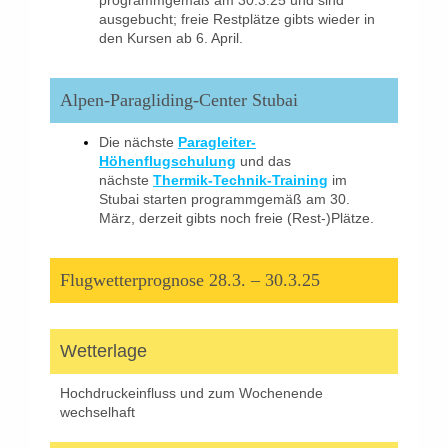
programmgemäß am 30.3.25 und sind
ausgebucht; freie Restplätze gibts wieder in
den Kursen ab 6. April.
Alpen-Paragliding-Center Stubai
Die nächste
Paragleiter-
Höhenflugschulung
und das
nächste
Thermik-Technik-Training
im
Stubai starten programmgemäß am 30.
März, derzeit gibts noch freie (Rest-)Plätze.
Flugwetterprognose 28.3. – 30.3.25
Wetterlage
Hochdruckeinfluss und zum Wochenende
wechselhaft