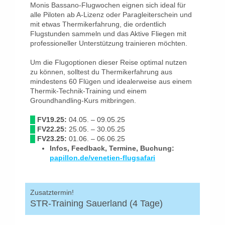
Monis Bassano-Flugwochen eignen sich ideal für
alle Piloten ab A-Lizenz oder Paragleiterschein und
mit etwas Thermikerfahrung, die ordentlich
Flugstunden sammeln und das Aktive Fliegen mit
professioneller Unterstützung trainieren möchten.
Um die Flugoptionen dieser Reise optimal nutzen
zu können, solltest du Thermikerfahrung aus
mindestens 60 Flügen und idealerweise aus einem
Thermik-Technik-Training und einem
Groundhandling-Kurs mitbringen.
█
FV19.25:
04.05. – 09.05.25
█
FV22.25:
25.05. – 30.05.25
█
FV23.25:
01.06. – 06.06.25
Infos, Feedback, Termine, Buchung:
papillon.de/venetien-flugsafari
Zusatztermin!
STR-Training Sauerland (4 Tage)