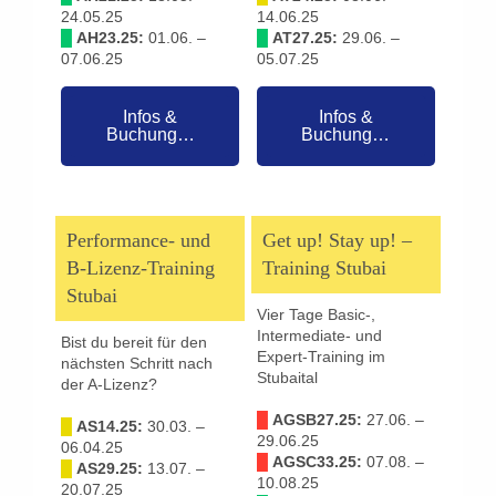
24.05.25
14.06.25
█
AH23.25:
01.06. –
█
AT27.25:
29.06. –
07.06.25
05.07.25
Infos &
Infos &
Buchung…
Buchung…
Performance- und
Get up! Stay up! –
B-Lizenz-Training
Training Stubai
Stubai
Vier Tage Basic-,
Intermediate- und
Bist du bereit für den
Expert-Training im
nächsten Schritt nach
Stubaital
der A-Lizenz?
█
AGSB27.25:
27.06. –
█
AS14.25:
30.03. –
29.06.25
06.04.25
█
AGSC33.25:
07.08. –
█
AS29.25:
13.07. –
10.08.25
20.07.25