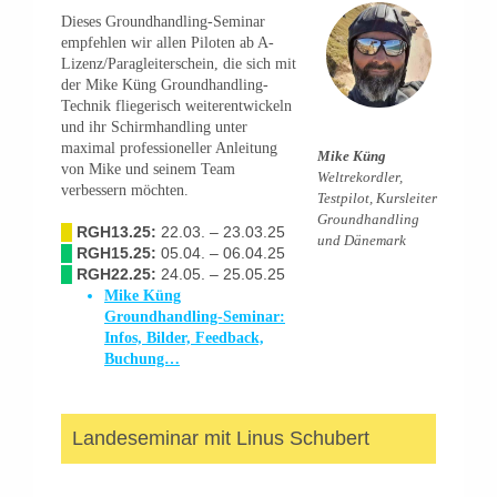
Dieses Groundhandling-Seminar
empfehlen wir allen Piloten ab A-
Lizenz/Paragleiterschein, die sich mit
der Mike Küng Groundhandling-
Technik fliegerisch weiterentwickeln
und ihr Schirmhandling unter
maximal professioneller Anleitung
Mike Küng
von Mike und seinem Team
Weltrekordler,
verbessern möchten.
Testpilot, Kursleiter
Groundhandling
█
RGH13.25:
22.03. – 23.03.25
und Dänemark
█
RGH15.25:
05.04. – 06.04.25
█
RGH22.25:
24.05. – 25.05.25
Mike Küng
Groundhandling-Seminar:
Infos, Bilder, Feedback,
Buchung…
Landeseminar mit Linus Schubert