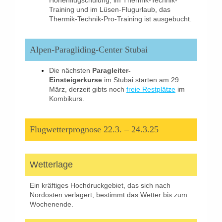
Höhenflugschulung, im Thermik-Technik-
Training und im Lüsen-Flugurlaub, das
Thermik-Technik-Pro-Training ist ausgebucht.
Alpen-Paragliding-Center Stubai
Die nächsten
Paragleiter-
Einsteigerkurse
im Stubai starten am 29.
März, derzeit gibts noch
freie Restplätze
im
Kombikurs.
Flugwetterprognose 22.3. – 24.3.25
Wetterlage
Ein kräftiges Hochdruckgebiet, das sich nach
Nordosten verlagert, bestimmt das Wetter bis zum
Wochenende.