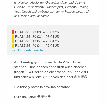
ist Papillon-Fluglehrer, Groundhandling- und Soaring-
Experte, Reiseexperte, Tandempilot, Personal Trainer,
Yoga-Coach und verbringt mit seiner Familie einen Teil
des Jahres auf Lanzarote.
█
FLA13.25:
23.03. – 30.03.25
█
FLA14.25:
30.03. – 06.04.25
█
FLA16.25:
13.04. – 20.04.25
█
FLA17.25:
20.04. – 27.04.25
papillon.de/lanzarote
Ab Sonntag geht es wieder los:
Viel Training
steht an – und danach hoffentlich auch bisschen
fliegen… Wir berichten euch weiter bis Ende April
und schicken liebe Grüße von der Insel 😎🤘💯😘
¡Saludos y hasta la próxima semana!
Eure Insulaner 😍💯🤘😎