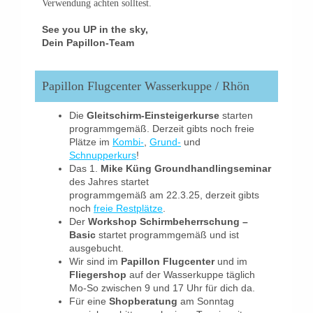
Verwendung achten solltest.
See you UP in the sky,
Dein Papillon-Team
Papillon Flugcenter Wasserkuppe / Rhön
Die
Gleitschirm-Einsteigerkurse
starten
programmgemäß. Derzeit gibts noch freie
Plätze im
Kombi-
,
Grund-
und
Schnupperkurs
!
Das 1.
Mike Küng Groundhandlingseminar
des Jahres startet
programmgemäß am 22.3.25, derzeit gibts
noch
freie Restplätze
.
Der
Workshop Schirmbeherrschung –
Basic
startet programmgemäß und ist
ausgebucht.
Wir sind im
Papillon Flugcenter
und im
Fliegershop
auf der Wasserkuppe täglich
Mo-So zwischen 9 und 17 Uhr für dich da.
Für eine
Shopberatung
am Sonntag