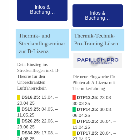
Infos &
Buchung…
Infos &
Buchung…
Thermik- und
Thermik-Technik-
Streckenflugseminar
Pro-Training Lüsen
zur B-Lizenz
Dein Einstieg ins
Streckenfliegen inkl. B-
Theorie für den
Die neue Flugwoche für
Unbeschränkten
Piloten ab A-Lizenz mit
Luftfahrerschein
Thermikerfahrung
█
DS16.25:
13.04. –
█
DTP13.25:
23.03. –
20.04.25
30.03.25
█
DS19.25:
04.05. –
█
DTP14.25:
30.03. –
11.05.25
06.04.25
█
DS26.25:
22.06. –
█
DTP15.25:
06.04. –
29.06.25
13.04.25
█
DS34.25:
17.08. –
█
DTP17.25:
20.04. –
24.08.25
27.04.25