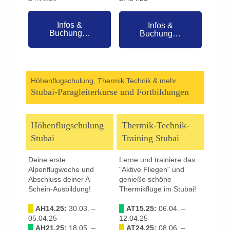
Infos &
Infos &
Buchung…
Buchung…
Höhenflugschulung, Thermik Technik & mehr
Stubai-Paragleiterkurse und Fortbildungen
Höhenflugschulung
Thermik-Technik-
Stubai
Training Stubai
Deine erste
Lerne und trainiere das
Alpenflugwoche und
"Aktive Fliegen" und
Abschluss deiner A-
genieße schöne
Schein-Ausbildung!
Thermikflüge im Stubai!
█
AH14.25:
30.03. –
█
AT15.25:
06.04. –
05.04.25
12.04.25
█
AH21.25:
18.05. –
█
AT24.25:
08.06. –