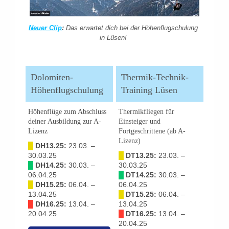
Neuer Clip
:
Das erwartet dich bei der Höhenflugschulung
in Lüsen!
Dolomiten-
Thermik-Technik-
Höhenflugschulung
Training Lüsen
Höhenflüge zum Abschluss
Thermikfliegen für
deiner Ausbildung zur A-
Einsteiger und
Lizenz
Fortgeschrittene (ab A-
Lizenz)
█
DH13.25:
23.03. –
30.03.25
█
DT13.25:
23.03. –
█
DH14.25:
30.03. –
30.03.25
06.04.25
█
DT14.25:
30.03. –
█
DH15.25:
06.04. –
06.04.25
13.04.25
█
DT15.25:
06.04. –
█
DH16.25:
13.04. –
13.04.25
20.04.25
█
DT16.25:
13.04. –
20.04.25