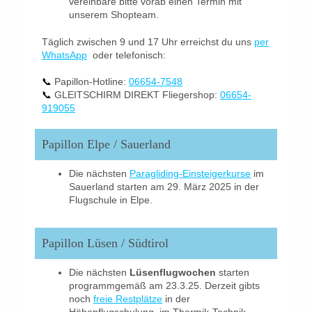
vereinbare bitte vorab einen Termin mit
unserem Shopteam.
Täglich zwischen 9 und 17 Uhr erreichst du uns
per
WhatsApp
oder telefonisch:
📞
Papillon-Hotline:
06654-7548
📞
GLEITSCHIRM DIREKT Fliegershop:
06654-
919055
Papillon Elpe / Sauerland
Die nächsten
Paragliding-Einsteigerkurse
im
Sauerland starten am 29. März 2025 in der
Flugschule in Elpe.
Papillon Lüsen / Südtirol
Die nächsten
Lüsenflugwochen
starten
programmgemäß am 23.3.25. Derzeit gibts
noch
freie Restplätze
in der