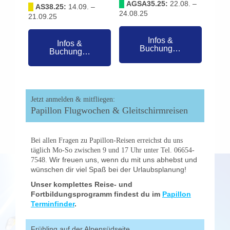
█
AGSA35.25:
22.08. –
█
AS38.25:
14.09. –
24.08.25
21.09.25
Infos &
Infos &
Buchung…
Buchung…
Jetzt anmelden & mitfliegen:
Papillon Flugwochen & Gleitschirmreisen
Bei allen Fragen zu Papillon-Reisen erreichst du uns
täglich Mo-So zwischen 9 und 17 Uhr unter Tel. 06654-
Wir freuen uns, wenn du mit uns abhebst und
7548.
wünschen dir viel Spaß bei der Urlaubsplanung!
Unser komplettes Reise- und
Fortbildungsprogramm findest du im
Papillon
Terminfinder
.
Frühling auf der Alpensüdseite