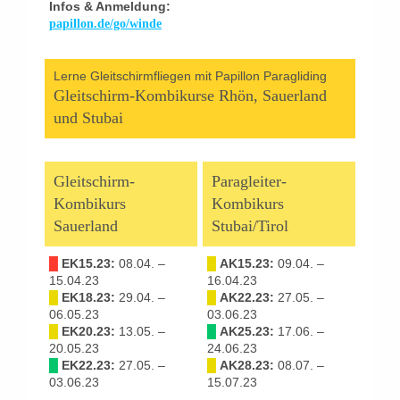
Infos & Anmeldung:
papillon.de/go/winde
Lerne Gleitschirmfliegen mit Papillon Paragliding
Gleitschirm-Kombikurse Rhön, Sauerland
und Stubai
Gleitschirm-
Paragleiter-
Kombikurs
Kombikurs
Sauerland
Stubai/Tirol
█
EK15.23:
08.04. –
█
AK15.23:
09.04. –
15.04.23
16.04.23
█
EK18.23:
29.04. –
█
AK22.23:
27.05. –
06.05.23
03.06.23
█
EK20.23:
13.05. –
█
AK25.23:
17.06. –
20.05.23
24.06.23
█
EK22.23:
27.05. –
█
AK28.23:
08.07. –
03.06.23
15.07.23