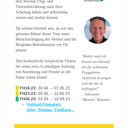
drei Wochen Flug- und
Thermikerfahrung nach ihrer
Schulung haben und selbständig
starten und landen können.
Du solltest flexibel sein, da wir den
genauen Ablauf dieser Tour unter
Berücksichtigung des Wetters und der
Bergbahn-Betriebszeiten vor Ort
planen.
"Robert und ich
Durchschnittliche körperliche Fitness
freuen uns darauf,
für einen etwa ¾-stündigen Aufstieg
dir die schönsten
mit Ausrüstung und Freude an der
Fluggebiete
Natur wären klasse!
Südtirols zu zeigen
und mit dir zu
█
FH18.23:
30.04. – 07.05.23
befliegen!"
█
FH23.23:
04.06. – 11.06.23
– Johannes
█
FH36.23:
03.09. – 10.09.23
"Hannes" Künstler
Südtirol-Flugsafari:
Infos, Termine, Feedback…