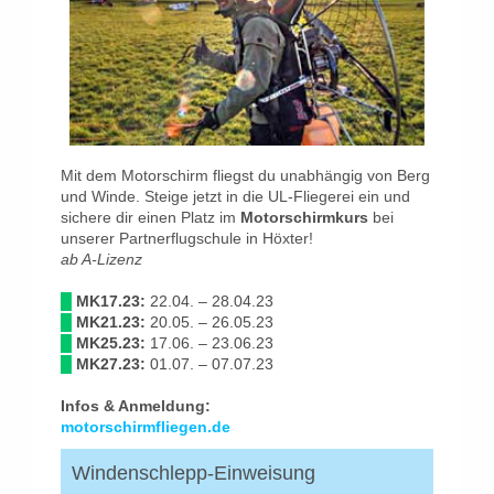
Mit dem Motorschirm fliegst du unabhängig von Berg
und Winde. Steige jetzt in die UL-Fliegerei ein und
sichere dir einen Platz im
Motorschirmkurs
bei
unserer Partnerflugschule in Höxter!
ab A-Lizenz
█
MK17.23:
22.04. – 28.04.23
█
MK21.23:
20.05. – 26.05.23
█
MK25.23:
17.06. – 23.06.23
█
MK27.23:
01.07. – 07.07.23
Infos & Anmeldung:
motorschirmfliegen.de
Windenschlepp-Einweisung