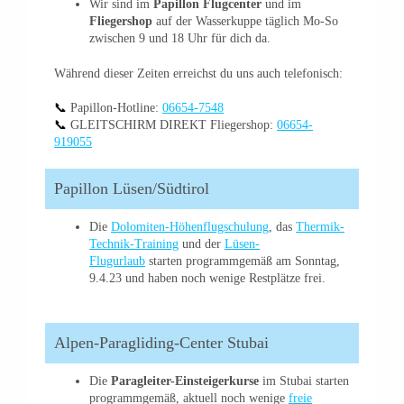
Wir sind im
Papillon Flugcenter
und im
Fliegershop
auf der Wasserkuppe täglich Mo-So
zwischen 9 und 18 Uhr für dich da.
Während dieser Zeiten erreichst du uns auch telefonisch:
📞
Papillon-Hotline:
06654-7548
📞
GLEITSCHIRM DIREKT Fliegershop:
06654-
919055
Papillon Lüsen/Südtirol
Die
Dolomiten-Höhenflugschulung
, das
Thermik-
Technik-Training
und der
Lüsen-
Flugurlaub
starten programmgemäß am Sonntag,
9.4.23 und haben noch wenige Restplätze frei.
Alpen-Paragliding-Center Stubai
Die
Paragleiter-Einsteigerkurse
im Stubai starten
programmgemäß, aktuell noch wenige
freie