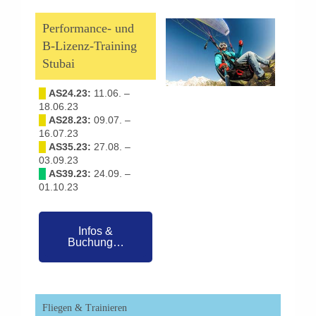
Performance- und
B-Lizenz-Training
Stubai
█
AS24.23:
11.06. –
18.06.23
█
AS28.23:
09.07. –
16.07.23
█
AS35.23:
27.08. –
03.09.23
█
AS39.23:
24.09. –
01.10.23
Infos &
Buchung…
Fliegen & Trainieren