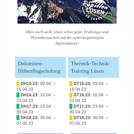
Oben noch weiß, unten schon grün: Frühlings- und
Thermikerwachen auf der wetterbegünstigten
Alpensüdseite!
Dolomiten-
Thermik-Technik-
Höhenflugschulung
Training Lüsen
█
DH15.23:
09.04. –
█
DT15.23:
09.04. –
16.04.23
16.04.23
█
DH16.23:
16.04. –
█
DT16.23:
16.04. –
23.04.23
23.04.23
█
DH17.23:
23.04. –
█
DT17.23:
23.04. –
30.04.23
30.04.23
█
DH18.23:
30.04. –
█
DT18.23:
30.04. –
07.05.23
07.05.23