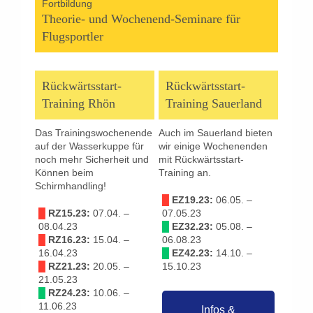
Fortbildung
Theorie- und Wochenend-Seminare für
Flugsportler
Rückwärtsstart-
Rückwärtsstart-
Training Rhön
Training Sauerland
Das Trainingswochenende
Auch im Sauerland bieten
auf der Wasserkuppe für
wir einige Wochenenden
noch mehr Sicherheit und
mit Rückwärtsstart-
Können beim
Training an.
Schirmhandling!
█
EZ19.23:
06.05. –
█
RZ15.23:
07.04. –
07.05.23
08.04.23
█
EZ32.23:
05.08. –
█
RZ16.23:
15.04. –
06.08.23
16.04.23
█
EZ42.23:
14.10. –
█
RZ21.23:
20.05. –
15.10.23
21.05.23
█
RZ24.23:
10.06. –
11.06.23
Infos &