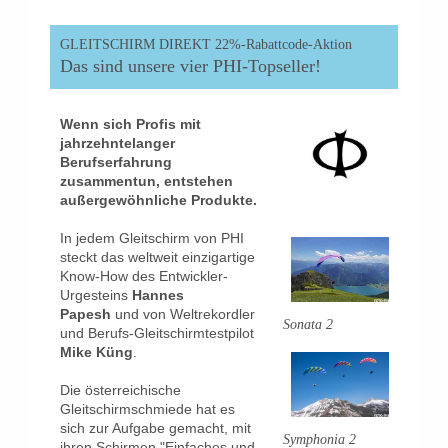
GLEITSCHIRM DIREKT 22%-Rabattcode-Aktion
Das sind unsere vier PHI-Topseller!
Wenn sich Profis mit
jahrzehntelanger
Berufserfahrung
zusammentun, entstehen
außergewöhnliche Produkte.
In jedem Gleitschirm von PHI
steckt das weltweit einzigartige
Know-How des Entwickler-
Urgesteins
Hannes
Papesh
und von Weltrekordler
Sonata 2
und Berufs-Gleitschirmtestpilot
Mike Küng
.
Die österreichische
Gleitschirmschmiede hat es
sich zur Aufgabe gemacht, mit
Symphonia 2
ihren Schirmen "Einfaches und