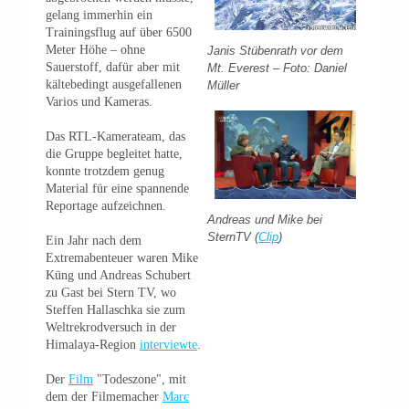
gelang immerhin ein
Trainingsflug auf über 6500
Meter Höhe – ohne
Janis Stübenrath vor dem
Sauerstoff, dafür aber mit
Mt. Everest – Foto: Daniel
kältebedingt ausgefallenen
Müller
Varios und Kameras.
Das RTL-Kamerateam, das
die Gruppe begleitet hatte,
konnte trotzdem genug
Material für eine spannende
Reportage aufzeichnen.
Andreas und Mike bei
SternTV (
Clip
)
Ein Jahr nach dem
Extremabenteuer waren Mike
Küng und Andreas Schubert
zu Gast bei Stern TV, wo
Steffen Hallaschka sie zum
Weltrekrodversuch in der
Himalaya-Region
interviewte
.
Der
Film
"Todeszone", mit
dem der Filmemacher
Marc