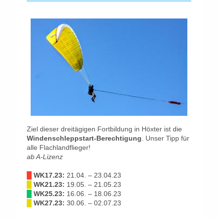
Ziel dieser dreitägigen Fortbildung in Höxter ist die
Windenschleppstart-Berechtigung
. Unser Tipp für
alle Flachlandflieger!
ab A-Lizenz
█
WK17.23:
21.04. – 23.04.23
█
WK21.23:
19.05. – 21.05.23
█
WK25.23:
16.06. – 18.06.23
█
WK27.23:
30.06. – 02.07.23