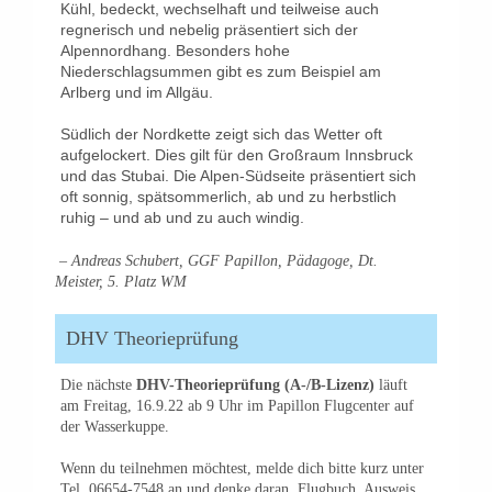
Kühl, bedeckt, wechselhaft und teilweise auch
regnerisch und nebelig präsentiert sich der
Alpennordhang. Besonders hohe
Niederschlagsummen gibt es zum Beispiel am
Arlberg und im Allgäu.
Südlich der Nordkette zeigt sich das Wetter oft
aufgelockert. Dies gilt für den Großraum Innsbruck
und das Stubai. Die Alpen-Südseite präsentiert sich
oft sonnig, spätsommerlich, ab und zu herbstlich
ruhig – und ab und zu auch windig.
– Andreas Schubert, GGF Papillon, Pädagoge, Dt.
Meister, 5. Platz WM
DHV Theorieprüfung
Die nächste
DHV-Theorieprüfung (A-/B-Lizenz)
läuft
am Freitag, 16.9.22 ab 9 Uhr im Papillon Flugcenter auf
der Wasserkuppe.
Wenn du teilnehmen möchtest, melde dich bitte kurz unter
Tel. 06654-7548 an und denke daran, Flugbuch, Ausweis