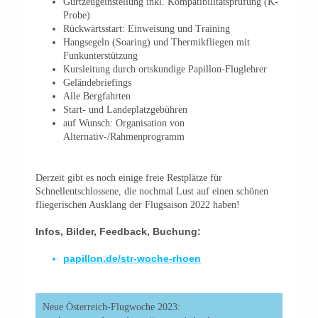
Gurtzeugeinstellung inkl. Kompatibilitätsprüfung (K-
Probe)
Rückwärtsstart: Einweisung und Training
Hangsegeln (Soaring) und Thermikfliegen mit
Funkunterstützung
Kursleitung durch ortskundige Papillon-Fluglehrer
Geländebriefings
Alle Bergfahrten
Start- und Landeplatzgebühren
auf Wunsch: Organisation von
Alternativ-/Rahmenprogramm
Derzeit gibt es noch einige freie Restplätze für
Schnellentschlossene, die nochmal Lust auf einen schönen
fliegerischen Ausklang der Flugsaison 2022 haben!
Infos, Bilder, Feedback, Buchung:
papillon.de/str-woche-rhoen
Neue Österreich-Flugwoche 2023: