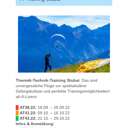
Thermik-Technik-Training Stubai
: Das sind
unvergessliche Flüge vor spektakulärer
Gebirgskulisse und perfekte Trainingsmöglichkeiten!
ab A-Lizenz
█
AT38.22:
18.09. – 25.09.22
█
AT41.22:
09.10. – 16.10.22
█
AT43.22:
22.10. – 29.10.22
Infos & Anmeldung: