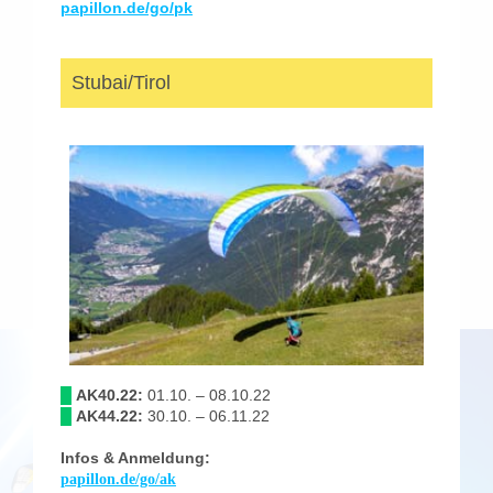
papillon.de/go/pk
Stubai/Tirol
█
AK40.22:
01.10. – 08.10.22
█
AK44.22:
30.10. – 06.11.22
Infos & Anmeldung:
papillon.de/go/ak