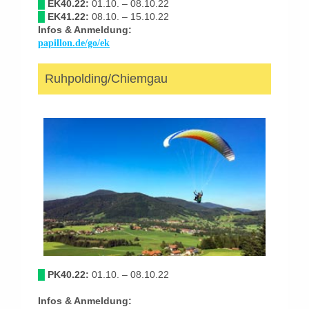
█
EK40.22:
01.10. – 08.10.22
█
EK41.22:
08.10. – 15.10.22
Infos & Anmeldung:
papillon.de/go/ek
Ruhpolding/Chiemgau
█
PK40.22:
01.10. – 08.10.22
Infos & Anmeldung: