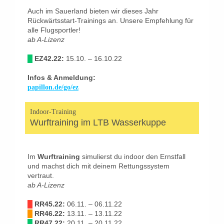
Auch im Sauerland bieten wir dieses Jahr
Rückwärtsstart-Trainings an. Unsere Empfehlung für
alle Flugsportler!
ab A-Lizenz
█
EZ42.22:
15.10. – 16.10.22
Infos & Anmeldung:
papillon.de/go/
ez
Indoor-Training
Wurftraining im LTB Wasserkuppe
Im
Wurftraining
simulierst du indoor den Ernstfall
und machst dich mit deinem Rettungssystem
vertraut.
ab A-Lizenz
█
RR45.22:
06.11. – 06.11.22
█
RR46.22:
13.11. – 13.11.22
█
RR47.22:
20.11. – 20.11.22