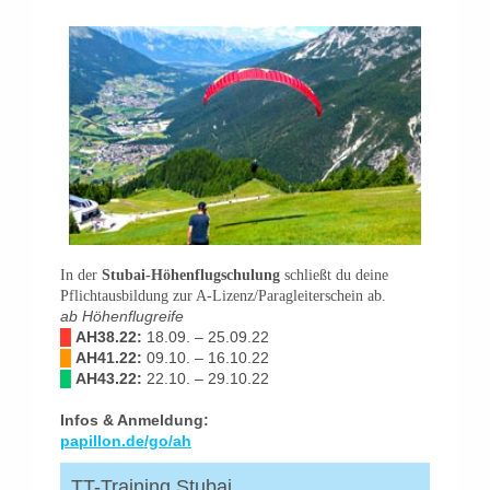
In der
Stubai-Höhenflugschulung
schließt du deine
Pflichtausbildung zur A-Lizenz/Paragleiterschein ab.
ab Höhenflugreife
█
AH38.22:
18.09. – 25.09.22
█
AH41.22:
09.10. – 16.10.22
█
AH43.22:
22.10. – 29.10.22
Infos & Anmeldung:
papillon.de/go/ah
TT-Training Stubai