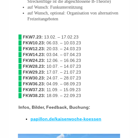
Streckenflüge ist die abgeschlossene B-Theorie)
auf Wunsch: Funkunterstützung
auf Wunsch, optional: Organisation von alternativen
Freizeitangeboten
█
FKW7.23:
13.02. – 17.02.23
█
FKW10.23:
06.03. – 10.03.23
█
FKW12.23:
20.03. – 24.03.23
█
FKW14.23:
03.04. – 07.04.23
█
FKW24.23:
12.06. – 16.06.23
█
FKW28.23:
10.07. – 14.07.23
█
FKW29.23:
17.07. – 21.07.23
█
FKW30.23:
24.07. – 28.07.23
█
FKW36.23:
04.09. – 08.09.23
█
FKW37.23:
11.09. – 15.09.23
█
FKW38.23:
18.09. – 22.09.23
Infos, Bilder, Feedback, Buchung:
papillon.de/kaiserwoche-koessen