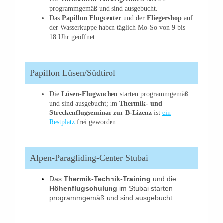
programmgemäß und sind ausgebucht.
Das
Papillon Flugcenter
und der
Fliegershop
auf
der Wasserkuppe haben täglich Mo-So von 9 bis
18 Uhr geöffnet.
Papillon Lüsen/Südtirol
Die
Lüsen-Flugwochen
starten programmgemäß
und sind ausgebucht; im
Thermik- und
Streckenflugseminar zur B-Lizenz
ist
ein
Restplatz
frei geworden.
Alpen-Paragliding-Center Stubai
Das
Thermik-Technik-Training
und die
Höhenflugschulung
im Stubai starten
programmgemäß und sind ausgebucht.