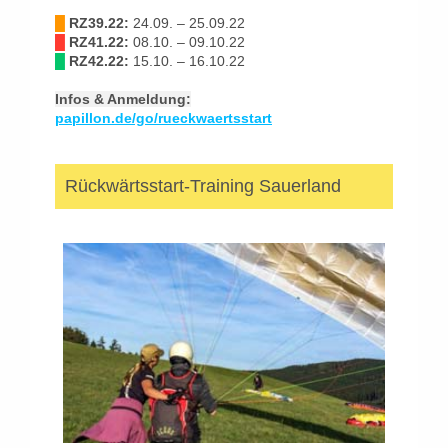
█
RZ39.22:
24.09. – 25.09.22
█
RZ41.22:
08.10. – 09.10.22
█
RZ42.22:
15.10. – 16.10.22
Infos & Anmeldung:
papillon.de/go/rueckwaertsstart
Rückwärtsstart-Training Sauerland