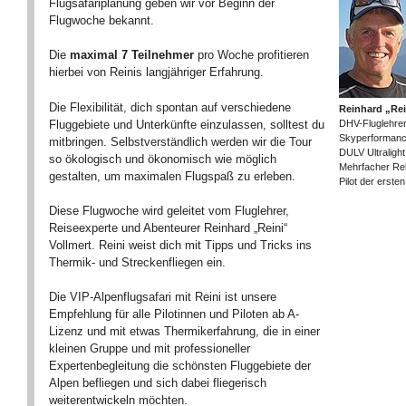
Flugsafariplanung geben wir vor Beginn der
Flugwoche bekannt.
Die
maximal 7 Teilnehmer
pro Woche profitieren
hierbei von Reinis langjähriger Erfahrung.
Die Flexibilität, dich spontan auf verschiedene
Reinhard „Rei
Fluggebiete und Unterkünfte einzulassen, solltest du
DHV-Fluglehrer,
Skyperformanc
mitbringen. Selbstverständlich werden wir die Tour
DULV Ultralight
so ökologisch und ökonomisch wie möglich
Mehrfacher Rek
gestalten, um maximalen Flugspaß zu erleben.
Pilot der erste
Diese Flugwoche wird geleitet vom Fluglehrer,
Reiseexperte und Abenteurer Reinhard „Reini“
Vollmert. Reini weist dich mit Tipps und Tricks ins
Thermik- und Streckenfliegen ein.
Die VIP-Alpenflugsafari mit Reini ist unsere
Empfehlung für alle Pilotinnen und Piloten ab A-
Lizenz und mit etwas Thermikerfahrung, die in einer
kleinen Gruppe und mit professioneller
Expertenbegleitung die schönsten Fluggebiete der
Alpen befliegen und sich dabei fliegerisch
weiterentwickeln möchten.