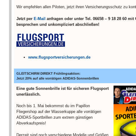
Wir empfehlen allen Piloten, jetzt ihren Versicherungsschutz
zu kont
Jetzt per
E-Mail
anfragen oder unter Tel. 06658 – 9 18 28 60 mit
besprechen und unkompliziert abschließen!
www.flugsportversicherungen.de
GLEITSCHIRM DIREKT Frühlingsaktion:
Jetzt 20% auf alle vorrätigen ADIDAS-Sonnenbrillen
Eine gute Sonnenbrille ist für sicheren Flugsport
unerlässlich.
Noch bis 1. Mai bekommst du im Papillon
Fliegershop auf der Wasserkuppe alle vorrätigen
ADIDAS-Sportbrillen zum extrem günstigen
Abverkaufspreis!
Derzeit sind noch verschiedene Modelle und Größen