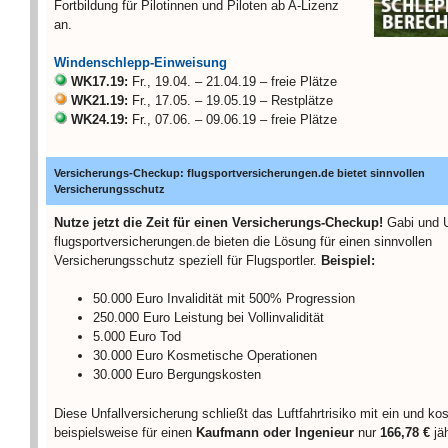
Fortbildung für Pilotinnen und Piloten ab A-Lizenz
an.
Windenschlepp-Einweisung
WK17.19:
Fr., 19.04. – 21.04.19 – freie Plätze
WK21.19:
Fr., 17.05. – 19.05.19 – Restplätze
WK24.19:
Fr., 07.06. – 09.06.19 – freie Plätze
Versicherungs-Checkup: flugsportversicherungen.de bietet sinnvollen
Versicherungsschutz
Nutze jetzt die Zeit für einen Versicherungs-Checkup!
Gabi und 
flugsportversicherungen.de bieten die Lösung für einen sinnvollen
Versicherungsschutz speziell für Flugsportler.
Beispiel:
50.000 Euro Invalidität mit 500% Progression
250.000 Euro Leistung bei Vollinvalidität
5.000 Euro Tod
30.000 Euro Kosmetische Operationen
30.000 Euro Bergungskosten
Diese Unfallversicherung schließt das Luftfahrtrisiko mit ein und kos
beispielsweise für einen
Kaufmann oder Ingenieur
nur
166,78 €
jä