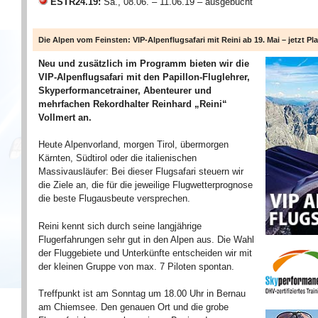
ESTR24.19:
Sa., 08.06. – 11.06.19 – ausgebucht
Die Alpen vom Feinsten: VIP-Alpenflugsafari mit Reini ab 19. Mai – jetzt Pla
Neu und zusätzlich im Programm bieten wir die
VIP-Alpenflugsafari mit den Papillon-Fluglehrer,
Skyperformancetrainer, Abenteurer und
mehrfachen Rekordhalter Reinhard „Reini“
Vollmert an.
Heute Alpenvorland, morgen Tirol, übermorgen
Kärnten, Südtirol oder die italienischen
Massivausläufer: Bei dieser Flugsafari steuern wir
die Ziele an, die für die jeweilige Flugwetterprognose
die beste Flugausbeute versprechen.
Reini kennt sich durch seine langjährige
Flugerfahrungen sehr gut in den Alpen aus. Die Wahl
der Fluggebiete und Unterkünfte entscheiden wir mit
der kleinen Gruppe von max. 7 Piloten spontan.
Treffpunkt ist am Sonntag um 18.00 Uhr in Bernau
am Chiemsee. Den genauen Ort und die grobe