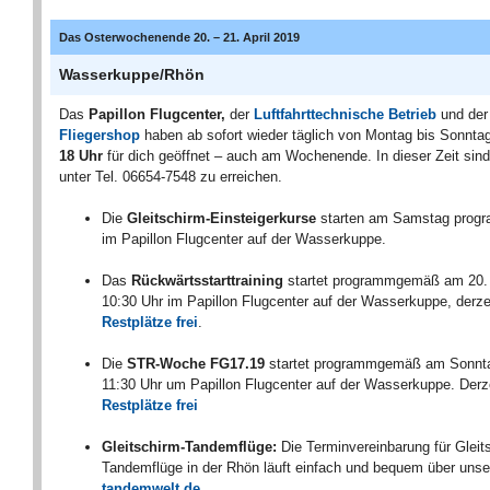
Das Osterwochenende 20. – 21. April 2019
Wasserkuppe/Rhön
Das
Papillon Flugcenter,
der
Luftfahrttechnische Betrieb
und der
Fliegershop
haben ab sofort wieder täglich von Montag bis Sonnta
18 Uhr
für dich geöffnet – auch am Wochenende. In dieser Zeit sind
unter Tel. 06654-7548 zu erreichen.
Die
Gleitschirm-Einsteigerkurse
starten am Samstag pro
im Papillon Flugcenter auf der Wasserkuppe.
Das
Rückwärtsstarttraining
startet programmgemäß am 20. 
10:30 Uhr im Papillon Flugcenter auf der Wasserkuppe, derze
Restplätze frei
.
Die
STR-Woche FG17.19
startet programmgemäß am Sonnta
11:30 Uhr um Papillon Flugcenter auf der Wasserkuppe. Der
Restplätze frei
Gleitschirm-Tandemflüge:
Die Terminvereinbarung für Gleit
Tandemflüge in der Rhön läuft einfach und bequem über uns
tandemwelt.de
.