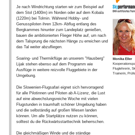
Je nach Windrichtung starten wir zum Beispiel auf
dem Stol (1400m) im Norden oder auf dem Kobala
(1220m) bei Tolmin. Während Hobby- und
Genusspiloten ihren 12km- Abflug entlang des
Bergkammes hinunter zum Landeplatz genießen,
bauen die ambitionierten Flieger Höhe auf, um nach
dem Talsprung die nächsten Hänge zu erreichen und
das Tal weiter abzufliegen.
Soaring- und Thermikflüge an unserem "Hausberg"
Monika Eller
Kooperationspar
Lijak stehen ebenso auf dem Programm wie
Fluglehrerin, 
Ausflüge in weitere reizvolle Fluggebiete in der
Trainerin, Prüf
Umgebung.
Die Slowenien-Flugsafari eignet sich hervorragend
für alle Pilotinnen und Piloten ab A-Lizenz, die Lust
auf eine abwechslungsreiche Woche mit vielen
Flugstunden in traumhaft schöner Umgebung haben
und die selbständig auf großen Wiesen landen
können. Um alle Startplätze nutzen zu können,
solltest du die Rückwärtsstarttechnik beherrschen.
Die gleichmäßigen Winde und die ständige