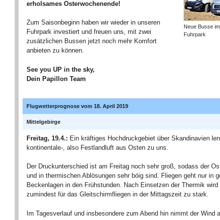
erholsames Osterwochenende!
Zum Saisonbeginn haben wir wieder in unseren
Neue Busse im 
Fuhrpark investiert und freuen uns, mit zwei
Fuhrpark
zusätzlichen Bussen jetzt noch mehr Komfort
anbieten zu können.
See you UP in the sky,
Dein Papillon Team
Flugwetterprognose vom 18. April 2019
Mittelgebirge
Freitag, 19.4.:
Ein kräftiges Hochdruckgebiet über Skandinavien len
kontinentale-, also Festlandluft aus Osten zu uns.
Der Druckunterschied ist am Freitag noch sehr groß, sodass der Ost
und in thermischen Ablösungen sehr böig sind. Fliegen geht nur in 
Beckenlagen in den Frühstunden. Nach Einsetzen der Thermik wird
zumindest für das Gleitschirmfliegen in der Mittagszeit zu stark.
Im Tagesverlauf und insbesondere zum Abend hin nimmt der Wind a