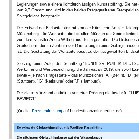
Legierungen sowie einem lichtdurchlässigen Kunststoffring. Sie hat
von 9,7 Gramm und wird in den beiden Prägequalitäten Stempelgla
Spiegelglanz hergestellt.
Der Entwurf der Bildseite stammt von der Künstlerin Natalie Tekam
Müncheberg. Die Wertseite, die bei allen Münzen der Serie identisch
von dem Künstler Andre Witting aus Berlin gestaltet. Die Bildseite z
Gleitschirm, der im Zentrum der Darstellung in einer Gebirgslandscha
ist. Die Gestaltung der Wertseite passt zu der ausgewählten Bildsei
Sie zeigt einen Adler, den Schriftzug "BUNDESREPUBLIK DEUTS
Wertziffer und Wertbezeichnung, die Jahreszahl 2019, die zwölf Eu
sowie – je nach Prägestätte – das Münzzeichen "A" (Berlin), "D" (M
(Stuttgart), "G" (Karlsruhe) oder "J" (Hamburg).
Der glatte Münzrand enthält in vertiefter Prägung die Inschrift:
"LUF
BEWEGT".
(Quelle:
Pressemitteilung
auf bundesfinanzministerium.de)
So wirst du Gleitschirmpilot mit Papillon Paragliding
Die nächsten Gleitschirmkurse auf der Wasserkuppe