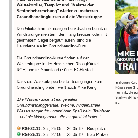
Weltrekordler, Testpilot und "Meister der
Schirmbeherrschung" wieder zu mehreren
Groundhandlingkursen auf die Wasserkuppe.
Den Gleitschirm als riesigen Lenkdrachen benutzen,
Windsprünge meistern, den Hang kreuzen oder mit
geöffnetem Segel bergauf laufen, sind die
Hauptlernziele im Groundhandling-Kurs.
Die Groundhandling-Kurse finden auf der
Wasserkuppe in der Hessischen Rhön (Kürzel:
RGH) und im Sauerland (Kürzel EGH) statt.
Dass die Wasserkuppe beste Bedingungen zum
In diesem Kurs 
Groundhandling bietet, weiß auch Mike Küng:
Küng seine Gr
Technik, die au
Starkwind-Hand
„Die Wasserkuppe ist ein geniales
ist.
Groundhandlinggelände! Weiche, hindernisfreie
Wiesen sorgen für ungetrübten Spaß beim Trainieren
– und die Windgarantie gibt es quasi inklusive!"
RGH22.19:
Sa., 25.05. – 26.05.19 – Restplätze
RGH26.19:
Sa., 22.06. – 23.06.19 – freie Plätze