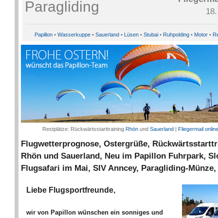
18.
Papillon
•
Wasserkuppe
•
Sauerland
•
Lüsen
•
Stubai
•
Ruhpolding
•
Motor
•
Re
Restplätze: Rückwärtsstarttraining
Rhön
und
Sauerland
|
Fliegermail onli
Flugwetterprognose, Ostergrüße, Rückwärtsstarttr
Rhön und Sauerland, Neu im Papillon Fuhrpark, S
Flugsafari im Mai, SIV Anncey, Paragliding-Münze
Liebe Flugsportfreunde,
wir von Papillon wünschen ein sonniges und