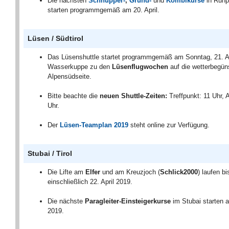
Die nächsten
Schnupper-
,
Grund-
und
Kombikurse
in Ruhp
starten programmgemäß am 20. April.
Lüsen / Südtirol
Das Lüsenshuttle startet programmgemäß am Sonntag, 21. Ap
Wasserkuppe zu den
Lüsenflugwochen
auf die wetterbegün
Alpensüdseite.
Bitte beachte die
neuen Shuttle-Zeiten:
Treffpunkt: 11 Uhr, 
Uhr.
Der
Lüsen-Teamplan 2019
steht online zur Verfügung.
Stubai / Tirol
Die Lifte am
Elfer
und am Kreuzjoch (
Schlick2000
) laufen bi
einschließlich 22. April 2019.
Die nächste
Paragleiter-Einsteigerkurse
im Stubai starten 
2019.