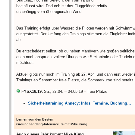
Startplatz noch im Bereich, der vom Talwind
beeinflusst wird. Dadurch ist das Fluggelände relativ
unabhängig vom überregionalen Wind.
Das Training erfolgt über Wasser, die Piloten werden mit Schwimm
ausgestattet. Der Umfang des Trainings stimmen die Fluglehrer indivi
ab.
Du entscheidest selbst, ob du neben Manövern wie großen seitliche
auch noch anspruchsvollere Übungen wie Steilspirale oder Trudeln e
möchtest.
Aktuell gibts nur noch im Training ab 27. April und dann erst wieder 
Trainings ab September freie Plätze, die Sommerkurse sind bereits
FYSX18.19:
Sa., 27.04. – 04.05.19 – freie Plätze
Sicherheitstraining Annecy: Infos, Termine, Buchung…
Lernen von den Besten:
Groundhandling-Intensivkurs mit Mike Küng
Auch dieses Jahr kommt Mike Küng,