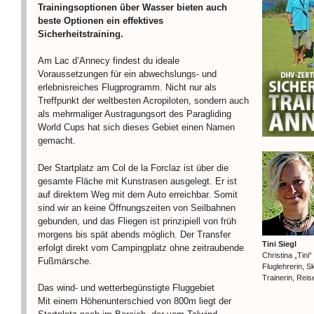
Trainingsoptionen über Wasser bieten auch
beste Optionen ein effektives
Sicherheitstraining.
Am Lac d’Annecy findest du ideale
Voraussetzungen für ein abwechslungs- und
erlebnisreiches Flugprogramm. Nicht nur als
Treffpunkt der weltbesten Acropiloten, sondern auch
als mehrmaliger Austragungsort des Paragliding
World Cups hat sich dieses Gebiet einen Namen
gemacht.
Der Startplatz am Col de la Forclaz ist über die
gesamte Fläche mit Kunstrasen ausgelegt. Er ist
auf direktem Weg mit dem Auto erreichbar. Somit
sind wir an keine Öffnungszeiten von Seilbahnen
gebunden, und das Fliegen ist prinzipiell von früh
morgens bis spät abends möglich. Der Transfer
Tini Siegl
erfolgt direkt vom Campingplatz ohne zeitraubende
Christina „Tini“
Fußmärsche.
Fluglehrerin, 
Trainerin, Reis
Das wind- und wetterbegünstigte Fluggebiet
Mit einem Höhenunterschied von 800m liegt der