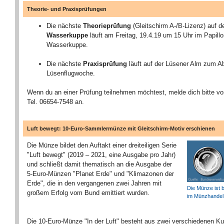
Theorie- und Praxisprüfungen
Die nächste
Theorieprüfung
(Gleitschirm A-/B-Lizenz) auf d
Wasserkuppe
läuft am Freitag, 19.4.19 um 15 Uhr im Papill
Wasserkuppe.
Die nächste
Praxisprüfung
läuft auf der Lüsener Alm zum A
Lüsenflugwoche.
Wenn du an einer Prüfung teilnehmen möchtest, melde dich bitte vo
Tel. 06654-7548 an.
Luft bewegt: 10-Euro-Sammlermünze mit Gleitschirm-Motiv erschienen
Die Münze bildet den Auftakt einer dreiteiligen Serie
"Luft bewegt" (2019 – 2021, eine Ausgabe pro Jahr)
und schließt damit thematisch an die Ausgabe der
5-Euro-Münzen "Planet Erde" und "Klimazonen der
Erde", die in den vergangenen zwei Jahren mit
Die Münze ist 
großem Erfolg vom Bund emittiert wurden.
im Münzhandel e
Die 10-Euro-Münze "In der Luft" besteht aus zwei verschiedenen Ku