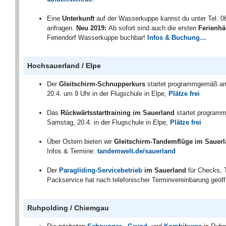
Eine
Unterkunft
auf der Wasserkuppe kannst du unter Tel. 
anfragen.
Neu 2019:
Ab sofort sind auch die ersten
Ferienh
Feriendorf Wasserkuppe buchbar!
Infos & Buchung…
Hochsauerland / Elpe
Der
Gleitschirm-Schnupperkurs
startet programmgemäß a
20.4. um 9 Uhr in der Flugschule in Elpe,
Plätze frei
Das
Rückwärtsstarttraining im Sauerland
startet progra
Samstag, 20.4. in der Flugschule in Elpe,
Plätze frei
Über Ostern bieten wir
Gleitschirm-Tandemflüge im Sauer
Infos & Termine:
tandemwelt.de/sauerland
Der
Paragliding-Servicebetrieb
im Sauerland
für Checks, 
Packservice hat nach telefonischer Terminvereinbarung geöff
Ruhpolding / Chiemgau