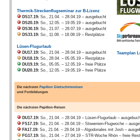
Thermik-Streckenflugseminar zur B-Lizenz
DS17.19:
So., 21.04. – 28.04.19 – ausgebucht
DS20.19:
So., 12.05. – 19.05.19 – ausgebucht
DS30.19:
So., 21.07. – 28.07.19 – ausgebucht
DS33.19:
So., 11.08. – 18.08.19 – Restplätze
Lüsen-Flugurlaub
DU17.19:
So., 21.04. – 28.04.19 – ausgebucht
Teamplan 
DU18.19:
So., 28.04. – 05.05.19 – Restplätze
DU19.19:
So., 05.05. – 12.05.19 – freie Plätze
DU20.19:
So., 12.05. – 19.05.19 – freie Plätze
Die nächsten
Papillon Gleitschirmreisen
und Fortbildungen
Die nächsten Papillon-Reisen
DU17.19:
So., 21.04. – 28.04.19 – Lüsen-Flugurlaub – ausgebuch
FS17.19:
So., 21.04. – 28.04.19 – Slowenien-Flugwoche – ausge
FA17.19:
So., 21.04. – 28.04.19 – Algodonales mit Josh – ausge
FG17.19:
So., 21.04. – 27.04.19 – STR-Woche Rhön – freie Rest