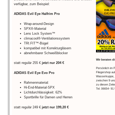
verfügbar, zum Beispiel:
ADIDAS Evil Eye Halfrim Pro
Wrap-around-Design
SPX®-Material
Lens Lock System™
climacool®-Ventilationssystem
TRI.FIT™-Bügel
kompatibel mit Korrekturgläsern
abnehmbarer Schweißblocker
Wir beraten d
statt regulär 255 €
jetzt nur 204 €
Persönlich im P
Fliegershop au
ADIDAS Evil Eye Evo Pro
Wasserkuppe, 
zwischen 9 und
Rahmenmaterial:
zu diesen Zeit
Hi-End-Material-SPX
Tel. 06654- 91 
Lichtdurchlässigkeit: 62%
Sportbrille für Damen und Herren
statt regulär 249 €
jetzt nur 199,20 €