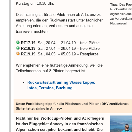
Kurstag um 10.30 Uhr.
Tipp:
Das Papi
Rückwärtsstart
eignet sich auc
Das Training ist für alle Pilot/Innen ab A-Lizenz zu
zurVorbereitun
empfehlen, die den Rückwärtsstart unter fachlicher
Flugsaison!
Anleitung erlernen, verbessern und ausgiebig
trainieren möchten.
RZ17.19:
Sa., 20.04. – 21.04.19 – freie Plätze
RZ18.19:
Sa., 27.04. – 28.04.19 – freie Plätze
RZ19.19:
Sa., 04.05. – 05.05.19 – Restplätze
Wir empfehlen eine frühzeitige Anmeldung, weil die
Teilnehmerzahl auf 8 Piloten begrenzt ist.
Rückwärtsstarttraining Wasserkuppe:
Infos, Termine, Buchung…
Unser Fortbildungstipp für alle Pilotinnen und Piloten: DHV-zertifiziertes
Sicherheitstraining in Annecy
Nicht nur bei Worldcup-Piloten und Acrofliegern
ist das Fluggebiet Annecy in den französischen
Alpen schon seit jeher bekannt und beliebt. Die