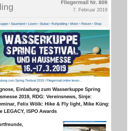
Fliegermail Nr. 809
7. Februar 2019
kuppe
•
Sauerland
•
Lüsen
•
Stubai
•
Ruhpolding
•
Motor
•
Reisen
•
Shop
adung zum Spring Testival 2019
|
Fliegermail online lesen…
gnose, Einladung zum Wasserkuppe Spring
usmesse 2019, RDG: Vereinsnews, Sinje:
minar, Felix Wölk: Hike & Fly light, Mike Küng:
ie LEGACY, ISPO Awards
rtfreunde,