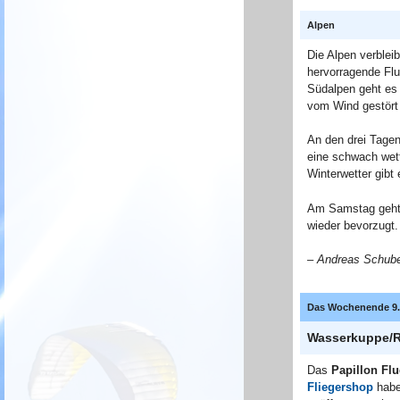
Alpen
Die Alpen verblei
hervorragende Flu
Südalpen geht es 
vom Wind gestört 
An den drei Tagen
eine schwach wet
Winterwetter gibt
Am Samstag geht e
wieder bevorzugt.
– Andreas Schuber
Das Wochenende 9. 
Wasserkuppe/
Das
Papillon Flu
Fliegershop
habe