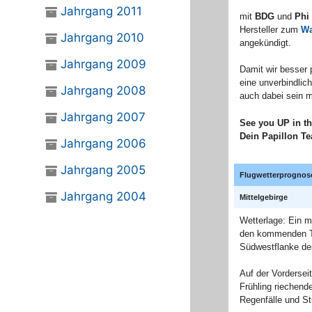
Jahrgang 2011
mit
BDG
und
Phi
Hersteller zum
Wa
Jahrgang 2010
angekündigt.
Jahrgang 2009
Damit wir besser 
eine unverbindlic
Jahrgang 2008
auch dabei sein m
Jahrgang 2007
See you UP in th
Dein Papillon T
Jahrgang 2006
Jahrgang 2005
Flugwetterprognose
Jahrgang 2004
Mittelgebirge
Wetterlage: Ein m
den kommenden Ta
Südwestflanke des
Auf der Vorderse
Frühling riechende
Regenfälle und S