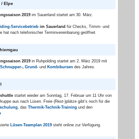
/ Elpe
ngssaison 2019
im Sauerland startet am 30. März.
iding-Servicebetrieb
im Sauerland
für Checks, Trimm- und
e hat nach telefonischer Terminvereinbarung geöffnet.
Chiemgau
ngssaison 2019
in Ruhpolding startet am 2. März 2019 mit
Schnupper-
,
Grund-
und
Kombikursen
des Jahres.
l
shuttle
startet wieder am Sonntag, 17. Februar um 11 Uhr von
uppe aus nach Lüsen. Freie (Rest-)plätze gibt’s noch für die
schulung
, das
Thermik-Technik-Training
und den
b
sierte
Lüsen-Teamplan 2019
steht online zur Verfügung.