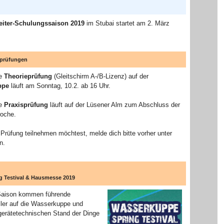
eiter-Schulungssaison 2019
im Stubai startet am 2. März
sprüfungen
te
Theorieprüfung
(Gleitschirm A-/B-Lizenz) auf der
ppe
läuft am Sonntag, 10.2. ab 16 Uhr.
te
Praxisprüfung
läuft auf der Lüsener Alm zum Abschluss der
oche.
Prüfung teilnehmen möchtest, melde dich bitte vorher unter
n.
 Testival & Hausmesse 2019
 Saison kommen führende
ller auf die Wasserkuppe und
gerätetechnischen Stand der Dinge