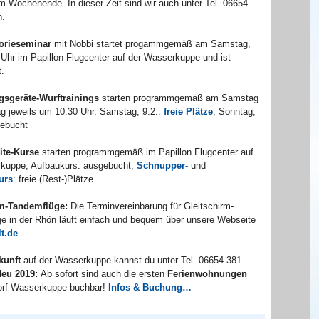
m Wochenende. In dieser Zeit sind wir auch unter Tel. 06654 –
n.
orieseminar
mit Nobbi startet progammgemäß am Samstag,
 Uhr im Papillon Flugcenter auf der Wasserkuppe und ist
.
gsgeräte-Wurftrainings
starten programmgemäß am Samstag
g jeweils um 10.30 Uhr. Samstag, 9.2.:
freie Plätze
, Sonntag,
gebucht
ite-Kurse
starten programmgemäß im Papillon Flugcenter auf
kuppe; Aufbaukurs: ausgebucht,
Schnupper-
und
urs
: freie (Rest-)Plätze.
rm-Tandemflüge:
Die Terminvereinbarung für Gleitschirm-
e in der Rhön läuft einfach und bequem über unsere Webseite
t.de
.
kunft
auf der Wasserkuppe kannst du unter Tel. 06654-381
eu 2019:
Ab sofort sind auch die ersten
Ferienwohnungen
orf Wasserkuppe buchbar!
Infos & Buchung…