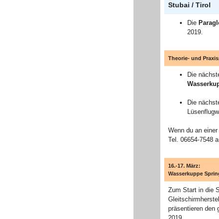
Stubai / Tirol
Die
Paragl
2019.
Theorie- und Praxi
Die nächs
Wasserku
Die nächs
Lüsenflugw
Wenn du an einer 
Tel. 06654-7548 a
16.-17. März:
Wasserkuppe Spring
Zum Start in die
Gleitschirmherste
präsentieren den 
2019.