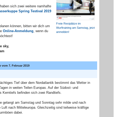
haben sich zwei weitere namhafte
sserkuppe Spring Testival 2019
Freie Restplätze im
planen können, bitten wir dich um
Wurftraining am Samstag, jetzt
he
Online-Anmeldung
, wenn du
anmelden!
öchtest!
e sky,
eam
 vom 7. Februar 2019
ächtiges Tief über dem Nordatlantik bestimmt das Wetter in
gen in weiten Teilen Europas. Auf der Südost- und
 Kerntiefs befinden sich zwei Randtiefs.
ite gelangt am Samstag und Sonntag sehr milde und nach
 Luft nach Mitteleuropa. Gleichzeitig sind teilweise kräftige
turmböen dabei.