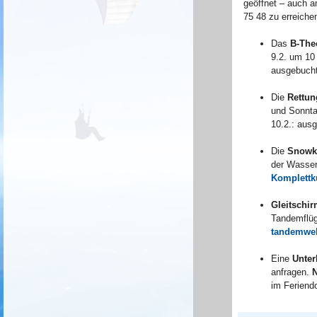
geöffnet – auch a
75 48 zu erreiche
Das
B-The
9.2. um 10
ausgebucht
Die
Rettun
und Sonnta
10.2.: aus
Die
Snowk
der Wasser
Komplettk
Gleitschi
Tandemflüg
tandemwel
Eine
Unter
anfragen.
N
im Feriend