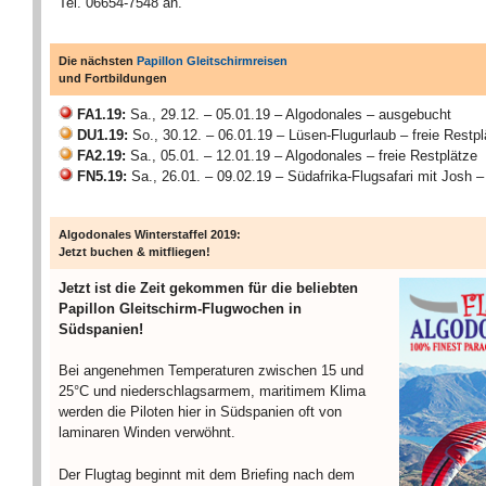
Tel. 06654-7548 an.
Die nächsten
Papillon Gleitschirmreisen
und Fortbildungen
FA1.19:
Sa., 29.12. – 05.01.19 – Algodonales – ausgebucht
DU1.19:
So., 30.12. – 06.01.19 – Lüsen-Flugurlaub – freie Restpl
FA2.19:
Sa., 05.01. – 12.01.19 – Algodonales – freie Restplätze
FN5.19:
Sa., 26.01. – 09.02.19 – Südafrika-Flugsafari mit Josh 
Algodonales Winterstaffel 2019:
Jetzt buchen & mitfliegen!
Jetzt ist die Zeit gekommen für die beliebten
Papillon Gleitschirm-Flugwochen in
Südspanien!
Bei angenehmen Temperaturen zwischen 15 und
25°C und niederschlagsarmem, maritimem Klima
werden die Piloten hier in Südspanien oft von
laminaren Winden verwöhnt.
Der Flugtag beginnt mit dem Briefing nach dem