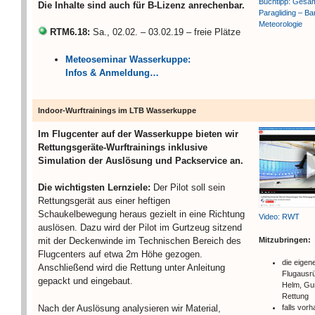
Buchtipp: Gesa
Die Inhalte sind auch für B-Lizenz anrechenbar.
Paragliding – Ba
Meteorologie
RTM6.18:
Sa., 02.02. – 03.02.19 – freie Plätze
Meteoseminar Wasserkuppe:
Infos & Anmeldung…
Indoor-Wurftrainings im LTB Wasserkuppe
Im Flugcenter auf der Wasserkuppe bieten wir
Rettungsgeräte-Wurftrainings inklusive
Simulation der Auslösung und Packservice an.
Die wichtigsten Lernziele:
Der Pilot soll sein
Rettungsgerät aus einer heftigen
Schaukelbewegung heraus gezielt in eine Richtung
Video: RWT
auslösen. Dazu wird der Pilot im Gurtzeug sitzend
Mitzubringen:
mit der Deckenwinde im Technischen Bereich des
Flugcenters auf etwa 2m Höhe gezogen.
die eigen
Anschließend wird die Rettung unter Anleitung
Flugausrü
gepackt und eingebaut.
Helm, Gu
Rettung
Nach der Auslösung analysieren wir Material,
falls vor