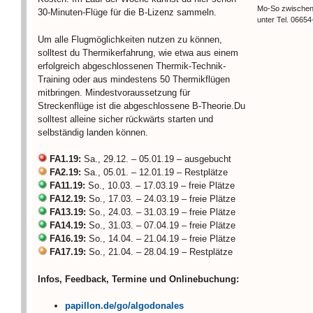
Mo-So zwischen
30-Minuten-Flüge für die B-Lizenz sammeln.
unter Tel. 06654
Um alle Flugmöglichkeiten nutzen zu können,
solltest du Thermikerfahrung, wie etwa aus einem
erfolgreich abgeschlossenen Thermik-Technik-
Training oder aus mindestens 50 Thermikflügen
mitbringen. Mindestvoraussetzung für
Streckenflüge ist die abgeschlossene B-Theorie.Du
solltest alleine sicher rückwärts starten und
selbständig landen können.
FA1.19:
Sa., 29.12. – 05.01.19 – ausgebucht
FA2.19:
Sa., 05.01. – 12.01.19 – Restplätze
FA11.19:
So., 10.03. – 17.03.19 – freie Plätze
FA12.19:
So., 17.03. – 24.03.19 – freie Plätze
FA13.19:
So., 24.03. – 31.03.19 – freie Plätze
FA14.19:
So., 31.03. – 07.04.19 – freie Plätze
FA16.19:
So., 14.04. – 21.04.19 – freie Plätze
FA17.19:
So., 21.04. – 28.04.19 – Restplätze
Infos, Feedback, Termine und Onlinebuchung:
papillon.de/go/algodonales