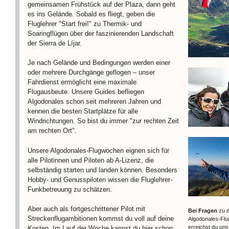
gemeinsamen Frühstück auf der Plaza, dann geht
es ins Gelände. Sobald es fliegt, geben die
Fluglehrer "Start frei!" zu Thermik- und
Soaringflügen über der faszinierenden Landschaft
der Sierra de Líjar.
Je nach Gelände und Bedingungen werden einer
oder mehrere Durchgänge geflogen – unser
Fahrdienst ermöglicht eine maximale
Flugausbeute. Unsere Guides befliegen
Algodonales schon seit mehreren Jahren und
kennen die besten Startplätze für alle
Windrichtungen. So bist du immer "zur rechten Zeit
am rechten Ort".
Unsere Algodonales-Flugwochen eignen sich für
alle Pilotinnen und Piloten ab A-Lizenz, die
selbständig starten und landen können. Besonders
Hobby- und Genusspiloten wissen die Fluglehrer-
Funkbetreuung zu schätzen.
Aber auch als fortgeschrittener Pilot mit
Bei Fragen
zu d
Streckenflugambitionen kommst du voll auf deine
Algodonales-Fl
erreichst du uns
Kosten. Im Lauf der Woche kannst du hier schon