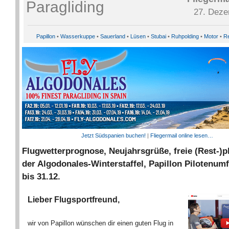
27. Deze
Papillon
•
Wasserkuppe
•
Sauerland
•
Lüsen
•
Stubai
•
Ruhpolding
•
Motor
•
Re
Jetzt Südspanien buchen!
|
Fliegermail online lesen…
Flugwetterprognose, Neujahrsgrüße, freie (Rest-)pl
der Algodonales-Winterstaffel, Papillon Pilotenum
bis 31.12.
Lieber Flugsportfreund,
wir von Papillon wünschen dir einen guten Flug in