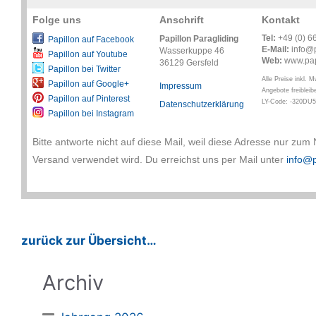
Folge uns
Anschrift
Kontakt
Tel:
+49 (0) 6
Papillon Paragliding
Papillon auf Facebook
E-Mail:
info@p
Wasserkuppe 46
Papillon auf Youtube
Web:
www.pap
36129 Gersfeld
Papillon bei Twitter
Alle Preise inkl. 
Papillon auf Google+
Impressum
Angebote freibleib
Papillon auf Pinterest
LY-Code: -320DU
Datenschutzerklärung
Papillon bei Instagram
Bitte antworte nicht auf diese Mail, weil diese Adresse nur zum 
Versand verwendet wird. Du erreichst uns per Mail unter
info@p
zurück zur Übersicht…
Archiv