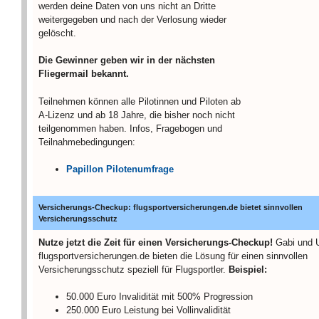
werden deine Daten von uns nicht an Dritte
weitergegeben und nach der Verlosung wieder
gelöscht.
Die Gewinner geben wir in der nächsten
Fliegermail bekannt.
Teilnehmen können alle Pilotinnen und Piloten ab
A-Lizenz und ab 18 Jahre, die bisher noch nicht
teilgenommen haben. Infos, Fragebogen und
Teilnahmebedingungen:
Papillon Pilotenumfrage
Versicherungs-Checkup: flugsportversicherungen.de bietet sinnvollen
Versicherungsschutz
Nutze jetzt die Zeit für einen Versicherungs-Checkup!
Gabi und 
flugsportversicherungen.de bieten die Lösung für einen sinnvollen
Versicherungsschutz speziell für Flugsportler.
Beispiel:
50.000 Euro Invalidität mit 500% Progression
250.000 Euro Leistung bei Vollinvalidität