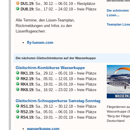
DU1.19:
So., 30.12. – 06.01.19 – Restplätze
DU8.19:
So., 17.02. – 24.02.19 – freie Plätze
Die schönsten 
Lüsen…
Alle Termine, den Lüsen-Teamplan,
Teamplan Lüs
Rückmeldungen und Infos zu den
Lüsenflugwochen:
fly-luesen.com
Die nächsten Gleitschirmkurse auf der Wasserkuppe
Gleitschirm-Kombikurse Wasserkuppe
RK1.19:
Sa., 29.12. – 05.01.19 – freie Plätze
RK2.19:
Sa., 05.01. – 12.01.19 – freie Plätze
RK4.19:
Sa., 19.01. – 26.01.19 – freie Plätze
RK8.19:
Sa., 16.02. – 23.02.19 – freie Plätze
Gleitschirm-Schnupperkurse Samstag-Sonntag
RS1.19:
Sa., 29.12. – 30.12.18 – freie Plätze
Fliegenlernen au
Wasserkuppe (
RS2.19:
Sa., 05.01. – 06.01.19 – freie Plätze
"Berg der Flieger
RS4.19:
Sa., 19.01. – 20.01.19 – freie Plätze
Deutschland
wasserkuppe.com