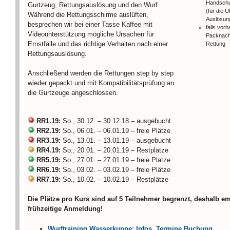
Handschu
Gurtzeug, Rettungsauslösung und den Wurf.
(für die 
Während die Rettungsschirme auslüften,
Auslösun
besprechen wir bei einer Tasse Kaffee mit
falls vor
Videounterstützung mögliche Ursachen für
Packnach
Ernstfälle und das richtige Verhalten nach einer
Rettung
Rettungsauslösung.
Anschließend werden die Rettungen step by step
wieder gepackt und mit Kompatibilitätsprüfung an
die Gurtzeuge angeschlossen.
RR1.19:
So., 30.12. – 30.12.18 – ausgebucht
RR2.19:
So., 06.01. – 06.01.19 – freie Plätze
RR3.19:
So., 13.01. – 13.01.19 – ausgebucht
RR4.19:
So., 20.01. – 20.01.19 – Restplätze
RR5.19:
So., 27.01. – 27.01.19 – freie Plätze
RR6.19:
So., 03.02. – 03.02.19 – freie Plätze
RR7.19:
So., 10.02. – 10.02.19 – Restplätze
Die Plätze pro Kurs sind auf 5 Teilnehmer begrenzt, deshalb e
frühzeitige Anmeldung!
Wurftraining Wasserkuppe: Infos, Termine Buchung…