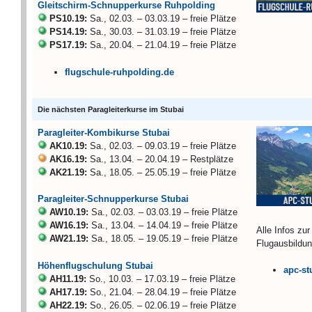
Gleitschirm-Schnupperkurse Ruhpolding
PS10.19:
Sa., 02.03. – 03.03.19 – freie Plätze
PS14.19:
Sa., 30.03. – 31.03.19 – freie Plätze
PS17.19:
Sa., 20.04. – 21.04.19 – freie Plätze
flugschule-ruhpolding.de
Die nächsten Paragleiterkurse im Stubai
Paragleiter-Kombikurse Stubai
AK10.19:
Sa., 02.03. – 09.03.19 – freie Plätze
AK16.19:
Sa., 13.04. – 20.04.19 – Restplätze
AK21.19:
Sa., 18.05. – 25.05.19 – freie Plätze
Paragleiter-Schnupperkurse Stubai
AW10.19:
Sa., 02.03. – 03.03.19 – freie Plätze
AW16.19:
Sa., 13.04. – 14.04.19 – freie Plätze
Alle Infos zur
AW21.19:
Sa., 18.05. – 19.05.19 – freie Plätze
Flugausbildun
Höhenflugschulung Stubai
apc-st
AH11.19:
So., 10.03. – 17.03.19 – freie Plätze
AH17.19:
So., 21.04. – 28.04.19 – freie Plätze
AH22.19:
So., 26.05. – 02.06.19 – freie Plätze