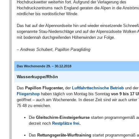
Hochdruckwetter weiterhin fort. Aufgrund der Verlagerung des
Hochdruckzentrums nach England geraten die Alpen in die Anström
nördlicher bis nordöstlicher Winde.
Das hat auf der Alpennordseite hin und wieder einsetzende Schneefä
sogenannte Stau-Niederschläge und auf der Alpensüdseite Wolken 
mit bodennah durchgreifenden Höhenwinden zur Folge.
– Andreas Schubert, Papillon Paragliding
Das Wochenende 29. – 30.12.2018
Wasserkuppe/Rhön
Das
Papillon Flugcenter,
der
Luftfahrttechnische Betrieb
und der
Fliegershop
haben täglich von Montag bis Sonntag
von 9 bis 17 U
geöffnet – auch am Wochenende. In dieser Zeit sind wir auch unter 
75 48 zu erreichen.
Die
Gleitschirm-Einsteigerkurse
starten programmgemäß 
derzeit noch
Restplätze frei
.
Das
Rettungsgeräte-Wurftraining
startet programmgemäß 