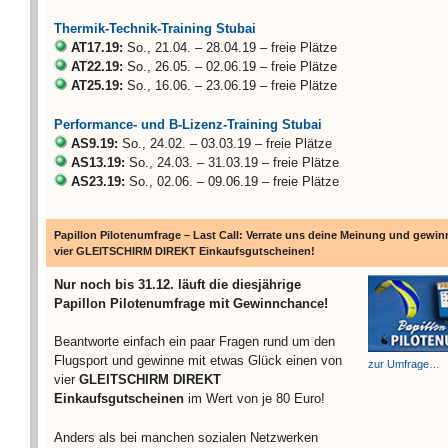
Thermik-Technik-Training Stubai
AT17.19:
So., 21.04. – 28.04.19 – freie Plätze
AT22.19:
So., 26.05. – 02.06.19 – freie Plätze
AT25.19:
So., 16.06. – 23.06.19 – freie Plätze
Performance- und B-Lizenz-Training Stubai
AS9.19:
So., 24.02. – 03.03.19 – freie Plätze
AS13.19:
So., 24.03. – 31.03.19 – freie Plätze
AS23.19:
So., 02.06. – 09.06.19 – freie Plätze
Papillon Pilotenumfrage – Last Call: Verrate uns deine Meinung und gewin
vier GLEITSCHIRM DIREKT Einkaufsgutscheinen!
Nur noch bis 31.12. läuft die diesjährige
Papillon Pilotenumfrage mit Gewinnchance!
Beantworte einfach ein paar Fragen rund um den
Flugsport und gewinne mit etwas Glück einen von
zur Umfrage…
vier
GLEITSCHIRM DIREKT
Einkaufsgutscheinen
im Wert von je 80 Euro!
Anders als bei manchen sozialen Netzwerken