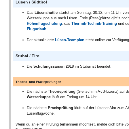
Lüsen / Südtirol
Das
Lüsenshuttle
startet am Sonntag, 30.12. um 11 Uhr von
Wasserkuppe aus nach Lüsen. Freie (Rest-)plätze gibt’s noch
Höhenflugschulung
, das
Thermik-Technik-Training
und d
Flugurlaub
Der aktualisierte
Lüsen-Teamplan
steht online zur Verfügung
Stubai / Tirol
Die
Schulungssaison 2018
im Stubai ist beendet.
Theorie- und Praxisprüfungen
Die nächste
Theorieprüfung
(Gleitschirm A-/B-Lizenz) auf d
Wasserkuppe
läuft am Freitag um 14 Uhr.
Die nächste
Praxisprüfung
läuft auf der Lüsener Alm zum A
Lüsenflugwoche.
Wenn du an einer Prüfung teilnehmen möchtest, melde dich bitte vo