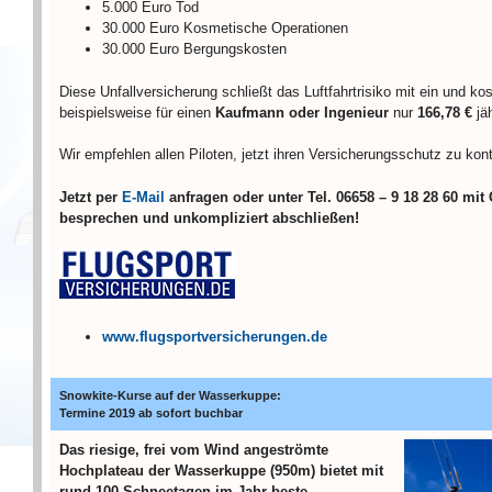
5.000 Euro Tod
30.000 Euro Kosmetische Operationen
30.000 Euro Bergungskosten
Diese Unfallversicherung schließt das Luftfahrtrisiko mit ein und kos
beispielsweise für einen
Kaufmann oder Ingenieur
nur
166,78 €
jä
Wir empfehlen allen Piloten, jetzt ihren Versicherungsschutz
zu kont
Jetzt per
E-Mail
anfragen oder unter Tel. 06658 – 9 18 28 60 mit
besprechen und unkompliziert abschließen!
www.flugsportversicherungen.de
Snowkite-Kurse auf der Wasserkuppe:
Termine 2019 ab sofort buchbar
Das riesige, frei vom Wind angeströmte
Hochplateau der Wasserkuppe (950m) bietet mit
rund 100 Schneetagen im Jahr beste