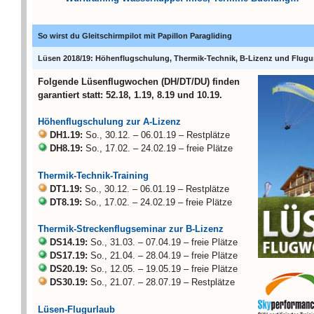
So wirst du Gleitschirmpilot mit Papillon Paragliding
Lüsen 2018/19: Höhenflugschulung, Thermik-Technik, B-Lizenz und Flugu
Folgende Lüsenflugwochen (DH/DT/DU) finden
garantiert statt: 52.18, 1.19, 8.19 und 10.19.
Höhenflugschulung zur A-Lizenz
DH1.19:
So., 30.12. – 06.01.19 – Restplätze
DH8.19:
So., 17.02. – 24.02.19 – freie Plätze
Thermik-Technik-Training
DT1.19:
So., 30.12. – 06.01.19 – Restplätze
DT8.19:
So., 17.02. – 24.02.19 – freie Plätze
Thermik-Streckenflugseminar zur B-Lizenz
DS14.19:
So., 31.03. – 07.04.19 – freie Plätze
DS17.19:
So., 21.04. – 28.04.19 – freie Plätze
DS20.19:
So., 12.05. – 19.05.19 – freie Plätze
DS30.19:
So., 21.07. – 28.07.19 – Restplätze
Lüsen-Flugurlaub