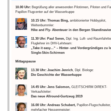
10.00 Uhr:
Begrüßung aller anwesenden Pilotinnen, Piloten und Fa
Papillon Flugcenter auf der Wasserkuppe
10.15 Uhr: Thomas Bing,
ambitionierter Hobbypilot,
Weltenbummler:
Hike and Fly- Abenteuer in den Bergen Skandinavie
11.30 Uhr: Paul Seren,
Dipl. Ing. Luft- und Raumfahrtt
Fluglehrer im DHV-Lehrteam:
„Take it easy…“ – Hinter- und Vordergründiges zu l
Single-Skin-Schirmen
Mittagspause
13.30 Uhr: Joachim Jenrich
, Dipl. Biologe:
Die Geschichte der Wasserkuppe
14.45 Uhr:
Jens Salomon,
GLEITSCHIRM DIREKT-
Verkaufsleiter:
Das neue Allround-Gurtzeug 2019
16.00 Uhr:
Andreas Schubert,
Papillon-Flugschulleiter,
mehrfacher Hessenmeister: