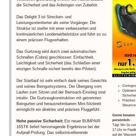
die Sicherheit und das Anbringen von Zubehör.
Das Delight 3 ist Strecken- und
Leistungsorientierter als seine Vorgänger. Die
Struktur ist steifer mit einer verbesserten und
kontinuierlichen Lendenwirbelstütze und führt so zu
einem präzisen Flugverhalten.
Das Gurtzeug wird durch zwei automatischen
Schnallen (Cobra) geschlossen: Einfachheit,
Leichtigkeit und Sicherheit (das Schließen einer
einzigen Schnalle sichert bereits den Piloten).
Der Startlauf ist sehr einfach dank seines Gewichts
Geringes
und seines Beingurtsystems. Der Übergang vom
Optimier
Laufen zum Sitzen und der Beinsack-Einstieg sind
Sicherhei
intuitiv. Die Gurtzeugkonstruktion mit getrennten
Präzises
Beingurten und herausnehmbarem Mini-Sitzbrett
Steuerve
ermöglicht ein direktes und präzises Fluggefühl.
Gerne beraten 
persönlich:
Hohe passive Sicherheit:
Ein neuer BUMPAIR
Tägl. Mo-So zw
16STK liefert hervorragende Ergebnisse bei der
17 Uhr im Papil
Aufprall-Prüfung. Das selbstnivellierende
auf der Wasser