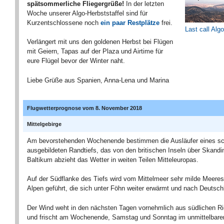
spätsommerliche Fliegergrüße!
In der letzten
Woche unserer Algo-Herbststaffel sind für
Kurzentschlossene noch
ein paar Restplätze
frei.
Last call Alg
Verlängert mit uns den goldenen Herbst bei Flügen
mit Geiern, Tapas auf der Plaza und Airtime für
eure Flügel bevor der Winter naht.
Liebe Grüße aus Spanien, Anna-Lena und Marina
Flugwetterprognose vom 8. November 2018
Mittelgebirge
Am bevorstehenden Wochenende bestimmen die Ausläufer eines s
ausgebildeten Randtiefs, das von den britischen Inseln über Skandi
Baltikum abzieht das Wetter in weiten Teilen Mitteleuropas.
Auf der Südflanke des Tiefs wird vom Mittelmeer sehr milde Meeresl
Alpen geführt, die sich unter Föhn weiter erwärmt und nach Deutsch
Der Wind weht in den nächsten Tagen vornehmlich aus südlichen R
und frischt am Wochenende, Samstag und Sonntag im unmittelbaren