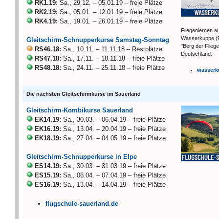
RK1.19:
Sa., 29.12. – 05.01.19 – freie Plätze
RK2.19:
Sa., 05.01. – 12.01.19 – freie Plätze
RK4.19:
Sa., 19.01. – 26.01.19 – freie Plätze
Fliegenlernen au
Wasserkuppe (
Gleitschirm-Schnupperkurse Samstag-Sonntag
"Berg der Fliege
RS46.18:
Sa., 10.11. – 11.11.18 – Restplätze
Deutschland:
RS47.18:
Sa., 17.11. – 18.11.18 – freie Plätze
RS48.18:
Sa., 24.11. – 25.11.18 – freie Plätze
wasserk
Die nächsten Gleitschirmkurse im Sauerland
Gleitschirm-Kombikurse Sauerland
EK14.19:
Sa., 30.03. – 06.04.19 – freie Plätze
EK16.19:
Sa., 13.04. – 20.04.19 – freie Plätze
EK18.19:
Sa., 27.04. – 04.05.19 – freie Plätze
Gleitschirm-Schnupperkurse in Elpe
ES14.19:
Sa., 30.03. – 31.03.19 – freie Plätze
ES15.19:
Sa., 06.04. – 07.04.19 – freie Plätze
ES16.19:
Sa., 13.04. – 14.04.19 – freie Plätze
flugschule-sauerland.de