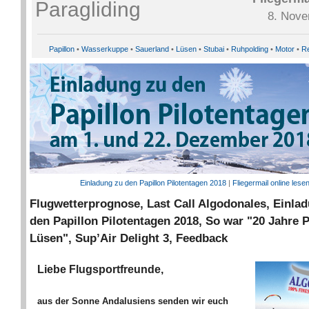
8. Nove
Papillon
•
Wasserkuppe
•
Sauerland
•
Lüsen
•
Stubai
•
Ruhpolding
•
Motor
•
Re
Einladung zu den Papillon Pilotentagen 2018
|
Fliegermail online les
Flugwetterprognose, Last Call Algodonales, Einla
den Papillon Pilotentagen 2018, So war "20 Jahre P
Lüsen", Sup’Air Delight 3, Feedback
Liebe Flugsportfreunde,
aus der Sonne Andalusiens senden wir euch