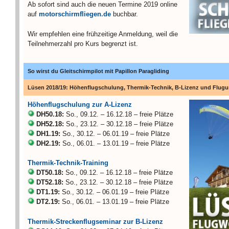
Ab sofort sind auch die neuen Termine 2019 online
auf
motorschirmfliegen.de
buchbar.
Wir empfehlen eine frühzeitige Anmeldung, weil die
Teilnehmerzahl pro Kurs begrenzt ist.
So wirst du Gleitschirmpilot mit Papillon Paragliding
Lüsen 2018/19: Höhenflugschulung, Thermik-Technik, B-Lizenz und Flugu
Höhenflugschulung zur A-Lizenz
DH50.18:
So., 09.12. – 16.12.18 – freie Plätze
DH52.18:
So., 23.12. – 30.12.18 – freie Plätze
DH1.19:
So., 30.12. – 06.01.19 – freie Plätze
DH2.19:
So., 06.01. – 13.01.19 – freie Plätze
Thermik-Technik-Training
DT50.18:
So., 09.12. – 16.12.18 – freie Plätze
DT52.18:
So., 23.12. – 30.12.18 – freie Plätze
DT1.19:
So., 30.12. – 06.01.19 – freie Plätze
DT2.19:
So., 06.01. – 13.01.19 – freie Plätze
Thermik-Streckenflugseminar zur B-Lizenz