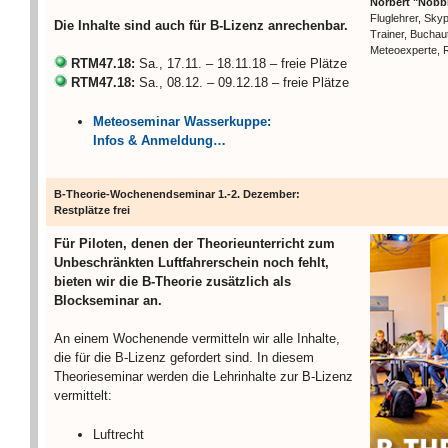
Norbert "Nobbi
Fluglehrer, Sky
Die Inhalte sind auch für B-Lizenz anrechenbar.
Trainer, Buchaut
Meteoexperte, 
RTM47.18:
Sa., 17.11. – 18.11.18 – freie Plätze
RTM47.18:
Sa., 08.12. – 09.12.18 – freie Plätze
Meteoseminar Wasserkuppe:
Infos & Anmeldung…
B-Theorie-Wochenendseminar 1.-2. Dezember:
Restplätze frei
Für Piloten, denen der Theorieunterricht zum
Unbeschränkten Luftfahrerschein noch fehlt,
bieten wir die B-Theorie zusätzlich als
Blockseminar an.
An einem Wochenende vermitteln wir alle Inhalte,
die für die B-Lizenz gefordert sind. In diesem
Theorieseminar werden die Lehrinhalte zur B-Lizenz
vermittelt:
Luftrecht