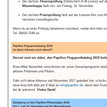
Die nächste
Theorieprüfung
(Gleitschirm A-/B-Lizenz) auf d
Wasserkuppe
läuft vss. am Freitag, 16. November.
Die nächste
Praxisprüfung
läuft auf der Lüsener Alm zum A
nächsten Lüsenflugwoche.
Wenn du an einer Prüfung teilnehmen möchtest, melde dich bitte vo
Tel. 06654-7548 an.
Papillon Flugsportkatalog 2019:
Ist deine Adresse noch aktuell?
Derzeit sind wir dabei, den Papillon Flugsportkatalog 2019 ferti
Etwa Mitte November verschicken wir unser Gesamtprogramm wiede
aktiven Pilotinnen und Piloten.
Falls sich deine Adresse seit November 2017 geändert hat, schicke
neue Anschrift bitte per E-Mail an
info@papillon.de
, damit dein Exe
bei dir ankommt.
Vielen Dank!
Einladung zu den Papillon Pilotentagen 2018
Am 1. und 22. Dezember auf der Wasserkuppe