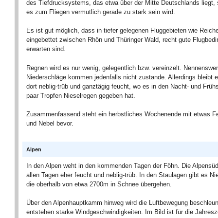
des Tiefdrucksystems, das etwa über der Mitte Deutschlands liegt, 
es zum Fliegen vermutlich gerade zu stark sein wird.
Es ist gut möglich, dass in tiefer gelegenen Fluggebieten wie Reic
eingebettet zwischen Rhön und Thüringer Wald, recht gute Flugbed
erwarten sind.
Regnen wird es nur wenig, gelegentlich bzw. vereinzelt. Nennenswer
Niederschläge kommen jedenfalls nicht zustande. Allerdings bleibt e
dort neblig-trüb und ganztägig feucht, wo es in den Nacht- und Früh
paar Tropfen Nieselregen gegeben hat.
Zusammenfassend steht ein herbstliches Wochenende mit etwas Fe
und Nebel bevor.
Alpen
In den Alpen weht in den kommenden Tagen der Föhn. Die Alpensüds
allen Tagen eher feucht und neblig-trüb. In den Staulagen gibt es Ni
die oberhalb von etwa 2700m in Schnee übergehen.
Über den Alpenhauptkamm hinweg wird die Luftbewegung beschleun
entstehen starke Windgeschwindigkeiten. Im Bild ist für die Jahresz