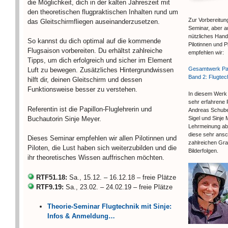
die Möglichkeit, dich in der kalten Jahreszeit mit
den theoretischen flugpraktischen Inhalten rund um
Zur Vorbereitun
das Gleitschirmfliegen auseinanderzusetzen.
Seminar, aber a
nützliches Hand
So kannst du dich optimal auf die kommende
Pilotinnen und P
Flugsaison vorbereiten. Du erhältst zahlreiche
empfehlen wir:
Tipps, um dich erfolgreich und sicher im Element
Gesamtwerk Par
Luft zu bewegen. Zusätzliches Hintergrundwissen
Band 2: Flugtec
hilft dir, deinen Gleitschirm und dessen
Funktionsweise besser zu verstehen.
In diesem Werk
sehr erfahrene 
Referentin ist die Papillon-Fluglehrerin und
Andreas Schuber
Buchautorin Sinje Meyer.
Sigel und Sinje 
Lehrmeinung ab 
diese sehr ansc
Dieses Seminar empfehlen wir allen Pilotinnen und
zahlreichen Gra
Piloten, die Lust haben sich weiterzubilden und die
Bilderfolgen.
ihr theoretisches Wissen auffrischen möchten.
RTF51.18:
Sa., 15.12. – 16.12.18 – freie Plätze
RTF9.19:
Sa., 23.02. – 24.02.19 – freie Plätze
Theorie-Seminar Flugtechnik mit Sinje:
Infos & Anmeldung…