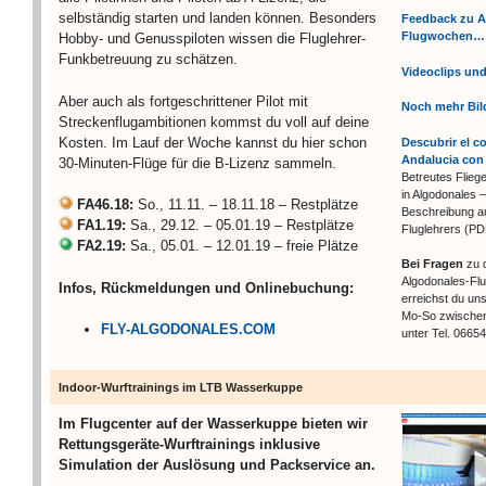
selbständig starten und landen können. Besonders
Feedback zu A
Flugwochen…
Hobby- und Genusspiloten wissen die Fluglehrer-
Funkbetreuung zu schätzen.
Videoclips un
Aber auch als fortgeschrittener Pilot mit
Noch mehr Bi
Streckenflugambitionen kommst du voll auf deine
Kosten. Im Lauf der Woche kannst du hier schon
Descubrir el c
Andalucia con 
30-Minuten-Flüge für die B-Lizenz sammeln.
Betreutes Fliege
in Algodonales –
FA46.18:
So., 11.11. – 18.11.18 – Restplätze
Beschreibung a
FA1.19:
Sa., 29.12. – 05.01.19 – Restplätze
Fluglehrers (PD
FA2.19:
Sa., 05.01. – 12.01.19 – freie Plätze
Bei Fragen
zu 
Algodonales-Fl
Infos, Rückmeldungen und Onlinebuchung:
erreichst du uns
Mo-So zwischen
FLY-ALGODONALES.COM
unter Tel. 0665
Indoor-Wurftrainings im LTB Wasserkuppe
Im Flugcenter auf der Wasserkuppe bieten wir
Rettungsgeräte-Wurftrainings inklusive
Simulation der Auslösung und Packservice an.