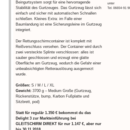
Beingurtsystem sorgt für eine hervorragende
unter
Stabilität des Gurtzeuges. Das Gurtzeug lässt sich
Tel. 06654-91 9
einfach und sicher mit automatischen Schnallen
schließen. Kleines Extra: im Falle einer
Baumlandung ist eine Sicherungsleine im Gurtzeug
integriert.
Der Rettungsschirmcontainer ist komplett mit
Reißverschluss versehen. Der Container wird durch
zwei versteckte Splinte verschlossen: alles ist
sauber geschlossen und erzeugt eine glatte
Oberfläche am Gurtzeug, wodurch die Gefahr einer
unbeabsichtigten Retterauslösung ausgemerzt
wurde.
Größen:
S / M / L / XL
Gewicht:
3700 g – Medium Große (Gurtzeug,
Rückenstütze, bump, Karbon Fußplatte und
Sitzbrett, pod)
Statt für regulär 1.350 € bekommst du das
Delight 3 zur Markteinführung bei
GLEITSCHIRM DIREKT für nur 1.147 €, aber nur
bis 30.11.2018.