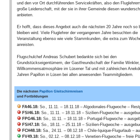
und den vor Ort durchführenden Servicekräften, also den Fluglehrern,
große Leidenschaft, mit der sie in ihrer Gemeinde diesen wundersc
anbieten.
Er hofft, dass dieses Angebot auch die nächsten 20 Jahre noch so b
bleiben wird. Viele Fluglehrer der vergangenen Jahre besuchten die
Veranstaltung ebenso wie viele Stammkunden, die extra zum Woc
anreisten.
Flugschulchef Andreas Schubert bedankte sich bei den
Grundstückseigentümern, der Gastfreundschaft der Familie Winkler,
Willkommensatmosphäre im Lüsener Tal und mit zahlreichen Anekd
Jahren Papillon in Lüsen bei allen anwesenden Teammitgliedern.
Die nächsten
Papillon Gleitschirmreisen
und Fortbildungen
FA46.18:
So., 11.11. – 18.11.18 – Algodonales-Flugwoche – Rest
FSI46.18:
So., 11.11. – 18.11.18 – Sizilien-Flugwoche – ausgebu
FPG46.18:
So., 11.11. – 18.11.18 – Portugal-Flugwoche – ausge
FSI47.18:
So., 18.11. – 25.11.18 – Sizilien-Flugwoche – ausgebu
FCH48.18:
Sa., 24.11. – 08.12.18 – Chile-Iquique-Flugurlaub – a
FV49.18:
So., 02.12. – 08.12.18 – Venetien-Flugwoche – freie Pl