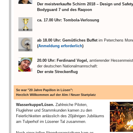
Der meistverkaufte Schirm 2018 – Design und Safety
Bodyguard 7 und des Raqoon
ca. 17.00 Uhr: Tombola-Verlosung
ab 18.00 Uhr:
Gemütliches Buffet
im Peterchens Mond
(
Anmeldung erforderlich
)
20.00 Uhr: Ferdinand Vogel,
amtierender Hessenmeiste
der deutschen Nationalmannschaft:
Der erste Streckenflug
So war "20 Jahre Papillon in Lüsen":
Herzlich Willkommen auf der Alm / Neuer Startplatz
Wasserkuppe/Lüsen.
Zahlreiche Piloten,
Fluglehrer und Stammkunden kamen zu den
Feierlichkeiten anlässlich des 20jährigen Jubiläums
am Tulperhof im Lüsener Tal zusammen.
Nach einer tollen Abendveranstaltung kam es