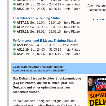
AH17.19:
So., 21.04. – 28.04.19 – freie Plätze
Alle Infos zur
AH22.19:
So., 26.05. – 02.06.19 – freie Plätze
Flugausbildun
Thermik-Technik-Training Stubai
apc-st
AT17.19:
So., 21.04. – 28.04.19 – freie Plätze
AT22.19:
So., 26.05. – 02.06.19 – freie Plätze
AT25.19:
So., 16.06. – 23.06.19 – freie Plätze
Performance- und B-Lizenz-Training Stubai
AS9.19:
So., 24.02. – 03.03.19 – freie Plätze
AS13.19:
So., 24.03. – 31.03.19 – freie Plätze
AS23.19:
So., 02.06. – 09.06.19 – freie Plätze
GLEITSCHIRM DIREKT Markteinführung:
3
Komfort-Liegegurtzeug Sup’Air DELIGHT
Das Delight 3 ist ein leichtes Streckengurtzeug
(XC) für Piloten, die ein leichtes, präzises
Gurtzeug mit einer optimalen passiven
Sicherheit suchen.
Es baut auf dem Erfolg des Delight 2 auf und
verbessert gleichzeitig effektiv die Rückenstütze,