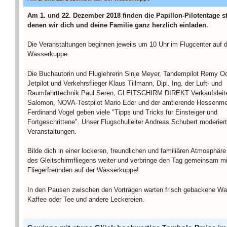
Am 1. und 22. Dezember 2018 finden die Papillon-Pilotentage st
denen wir dich und deine Familie ganz herzlich einladen.
Die Veranstaltungen beginnen jeweils um 10 Uhr im Flugcenter auf 
Wasserkuppe.
Die Buchautorin und Fluglehrerin Sinje Meyer, Tandempilot Remy 
Jetpilot und Verkehrsflieger Klaus Tillmann, Dipl. Ing. der Luft- und
Raumfahrttechnik Paul Seren, GLEITSCHIRM DIREKT Verkaufsleit
Salomon, NOVA-Testpilot Mario Eder und der amtierende Hessenme
Ferdinand Vogel geben viele "Tipps und Tricks für Einsteiger und
Fortgeschrittene". Unser Flugschulleiter Andreas Schubert moderiert
Veranstaltungen.
Bilde dich in einer lockeren, freundlichen und familiären Atmosphär
des Gleitschirmfliegens weiter und verbringe den Tag gemeinsam mi
Fliegerfreunden auf der Wasserkuppe!
In den Pausen zwischen den Vorträgen warten frisch gebackene Waf
Kaffee oder Tee und andere Leckereien.