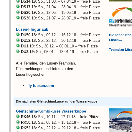
DS14.19:
So., 31.03. – 07.04.19 – freie Plätze
DS17.19:
So., 21.04. – 28.04.19 – freie Plätze
DS20.19:
So., 12.05. – 19.05.19 – freie Plätze
DS30.19:
So., 21.07. – 28.07.19 – freie Plätze
Lüsen-Flugurlaub
DU50.18:
So., 09.12. – 16.12.18 – freie Plätze
Die schönsten
Lüsen…
DU52.18:
So., 23.12. – 30.12.18 – freie Plätze
DU1.19:
So., 30.12. – 06.01.19 – freie Plätze
Teamplan Lü
DU2.19:
So., 06.01. – 13.01.19 – freie Plätze
Alle Termine, den Lüsen-Teamplan,
Rückmeldungen und Infos zu den
Lüsenflugwochen:
fly-luesen.com
Die nächsten Gleitschirmkurse auf der Wasserkuppe
Gleitschirm-Kombikurse Wasserkuppe
RK46.18:
Sa., 10.11. – 17.11.18 – freie Plätze
RK50.18:
Sa., 08.12. – 15.12.18 – freie Plätze
RK52.18:
Sa., 22.12. – 29.12.18 – freie Plätze