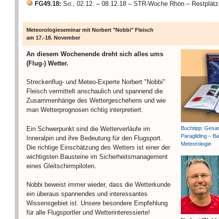
FG49.18:
So., 02.12. – 08.12.18 – STR-Woche Rhön – Restplätz
Meteorologieseminar mit Norbert "Nobbi" Fleisch
am 17.-18. November
An diesem Wochenende dreht sich alles ums
(Flug-) Wetter.
Streckenflug- und Meteo-Experte Norbert "Nobbi"
Fleisch vermittelt anschaulich und spannend die
Zusammenhänge des Wettergeschehens und wie
man Wetterprognosen richtig interpretiert.
Ein Schwerpunkt sind die Wetterverläufe im
Buchtipp: Gesa
Paragliding – Ba
Inneralpin und ihre Bedeutung für den Flugsport.
Meteorologie
Die richtige Einschätzung des Wetters ist einer der
wichtigsten Bausteine im Sicherheitsmanagement
eines Gleitschirmpiloten.
Nobbi beweist immer wieder, dass die Wetterkunde
ein überaus spannendes und interessantes
Wissensgebiet ist. Unsere besondere Empfehlung
für alle Flugsportler und Wetterinteressierte!