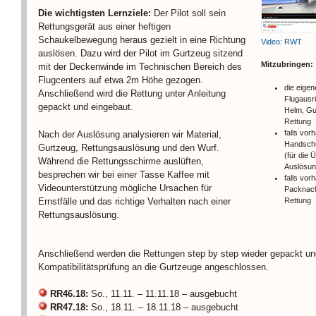
Die wichtigsten Lernziele:
Der Pilot soll sein
Rettungsgerät aus einer heftigen
Schaukelbewegung heraus gezielt in eine Richtung
Video: RWT
auslösen. Dazu wird der Pilot im Gurtzeug sitzend
Mitzubringen:
mit der Deckenwinde im Technischen Bereich des
Flugcenters auf etwa 2m Höhe gezogen.
die eigen
Anschließend wird die Rettung unter Anleitung
Flugausr
gepackt und eingebaut.
Helm, Gu
Rettung
falls vor
Nach der Auslösung analysieren wir Material,
Handschu
Gurtzeug, Rettungsauslösung und den Wurf.
(für die 
Während die Rettungsschirme auslüften,
Auslösun
besprechen wir bei einer Tasse Kaffee mit
falls vor
Videounterstützung mögliche Ursachen für
Packnach
Ernstfälle und das richtige Verhalten nach einer
Rettung
Rettungsauslösung.
Anschließend werden die Rettungen step by step wieder gepackt un
Kompatibilitätsprüfung an die Gurtzeuge angeschlossen.
RR46.18:
So., 11.11. – 11.11.18 – ausgebucht
RR47.18:
So., 18.11. – 18.11.18 – ausgebucht