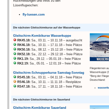
Rückmeldungen und Infos zu den
Lüsenflugwochen:
fly-luesen.com
Die nächsten Gleitschirmkurse auf der Wasserkuppe
Gleitschirm-Kombikurse Wasserkuppe
RK45.18:
Sa., 03.11. – 10.11.18 – ausgebucht
RK46.18:
Sa., 10.11. – 17.11.18 – freie Plätze
RK50.18:
Sa., 08.12. – 15.12.18 – freie Plätze
RK52.18:
Sa., 22.12. – 29.12.18 – freie Plätze
RK1.19:
Sa., 29.12. – 05.01.19 – freie Plätze
RK2.19:
Sa., 05.01. – 12.01.19 – freie Plätze
Fliegenlernen au
Wasserkuppe (
Gleitschirm-Schnupperkurse Samstag-Sonntag
"Berg der Flieger
RS45.18:
Sa., 03.11. – 04.11.18 – freie Plätze
Deutschland:
RS46.18:
Sa., 10.11. – 11.11.18 – Restplätze
RS47.18:
Sa., 17.11. – 18.11.18 – freie Plätze
wasserk
Die nächsten Gleitschirmkurse im Sauerland
Gleitschirm-Kombikurse Sauerland