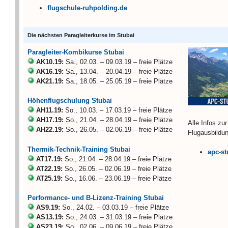
flugschule-ruhpolding.de
Die nächsten Paragleiterkurse im Stubai
Paragleiter-Kombikurse Stubai
AK10.19:
Sa., 02.03. – 09.03.19 – freie Plätze
AK16.19:
Sa., 13.04. – 20.04.19 – freie Plätze
AK21.19:
Sa., 18.05. – 25.05.19 – freie Plätze
Höhenflugschulung Stubai
AH11.19:
So., 10.03. – 17.03.19 – freie Plätze
AH17.19:
So., 21.04. – 28.04.19 – freie Plätze
Alle Infos zur
AH22.19:
So., 26.05. – 02.06.19 – freie Plätze
Flugausbildun
Thermik-Technik-Training Stubai
apc-st
AT17.19:
So., 21.04. – 28.04.19 – freie Plätze
AT22.19:
So., 26.05. – 02.06.19 – freie Plätze
AT25.19:
So., 16.06. – 23.06.19 – freie Plätze
Performance- und B-Lizenz-Training Stubai
AS9.19:
So., 24.02. – 03.03.19 – freie Plätze
AS13.19:
So., 24.03. – 31.03.19 – freie Plätze
AS23.19:
So., 02.06. – 09.06.19 – freie Plätze