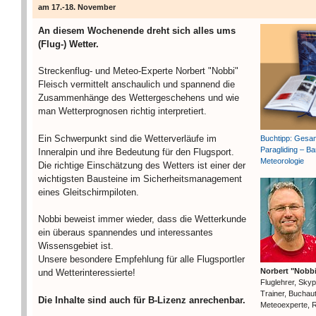
am 17.-18. November
An diesem Wochenende dreht sich alles ums
(Flug-) Wetter.
Streckenflug- und Meteo-Experte Norbert "Nobbi"
Fleisch vermittelt anschaulich und spannend die
Zusammenhänge des Wettergeschehens und wie
man Wetterprognosen richtig interpretiert.
Ein Schwerpunkt sind die Wetterverläufe im
Buchtipp: Gesa
Paragliding – Ba
Inneralpin und ihre Bedeutung für den Flugsport.
Meteorologie
Die richtige Einschätzung des Wetters ist einer der
wichtigsten Bausteine im Sicherheitsmanagement
eines Gleitschirmpiloten.
Nobbi beweist immer wieder, dass die Wetterkunde
ein überaus spannendes und interessantes
Wissensgebiet ist.
Unsere besondere Empfehlung für alle Flugsportler
Norbert "Nobbi
und Wetterinteressierte!
Fluglehrer, Sky
Trainer, Buchaut
Die Inhalte sind auch für B-Lizenz anrechenbar.
Meteoexperte, 