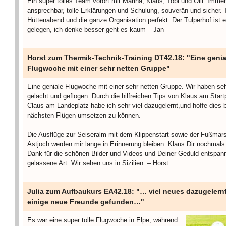
Ein super tolles Team vorort mit Marina, Klaus, Tobi und Olli. Immer
ansprechbar, tolle Erklärungen und Schulung, souverän und sicher. T
Hüttenabend und die ganze Organisation perfekt. Der Tulperhof ist e
gelegen, ich denke besser geht es kaum – Jan
Horst zum Thermik-Technik-Training DT42.18: "Eine genia
Flugwoche mit einer sehr netten Gruppe"
Eine geniale Flugwoche mit einer sehr netten Gruppe. Wir haben seh
gelacht und geflogen. Durch die hilfreichen Tips von Klaus am Start
Claus am Landeplatz habe ich sehr viel dazugelernt,und hoffe dies 
nächsten Flügen umsetzen zu können.
Die Ausflüge zur Seiseralm mit dem Klippenstart sowie der Fußma
Astjoch werden mir lange in Erinnerung bleiben. Klaus Dir nochmals
Dank für die schönen Bilder und Videos und Deiner Geduld entspan
gelassene Art. Wir sehen uns in Sizilien. – Horst
Julia zum Aufbaukurs EA42.18: "… viel neues dazugelern
einige neue Freunde gefunden…"
Es war eine super tolle Flugwoche in Elpe, während