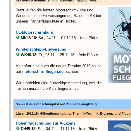
UL-Motorschirmfliegen und Windenschlepp-Einweisung
Jetzt laufen die letzten Motorschirmkurse und
Windenschlepp-Einweisungen der Saison 2018 bei
unserer Partnerflugschule in Höxter.
UL-Motorschirmkurs
MK48.18:
Sa., 24.11. – 01.12.18 – freie Plätze
Windenschlepp-Einweisung
WK48.18:
Fr., 23.11. – 25.11.18 – freie Plätze
Ab sofort sind auch die neuen Termine 2019 online
auf
motorschirmfliegen.de
buchbar.
Wir empfehlen eine frühzeitige Anmeldung, weil die
Teilnehmerzahl pro Kurs begrenzt ist.
So wirst du Gleitschirmpilot mit Papillon Paragliding
Lüsen 2018/19: Höhenflugschulung, Thermik-Technik, B-Lizenz und Flugu
Höhenflugschulung zur A-Lizenz
DH45.18:
So., 04.11. – 11.11.18 – freie Plätze