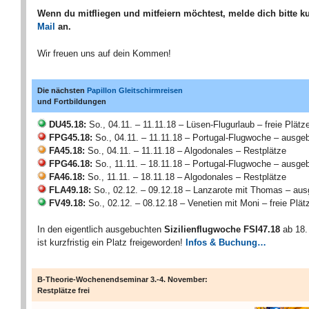
Wenn du mitfliegen und mitfeiern möchtest, melde dich bitte k
Mail
an.
Wir freuen uns auf dein Kommen!
Die nächsten
Papillon Gleitschirmreisen
und Fortbildungen
DU45.18:
So., 04.11. – 11.11.18 – Lüsen-Flugurlaub – freie Plätz
FPG45.18:
So., 04.11. – 11.11.18 – Portugal-Flugwoche – ausge
FA45.18:
So., 04.11. – 11.11.18 – Algodonales – Restplätze
FPG46.18:
So., 11.11. – 18.11.18 – Portugal-Flugwoche – ausge
FA46.18:
So., 11.11. – 18.11.18 – Algodonales – Restplätze
FLA49.18:
So., 02.12. – 09.12.18 – Lanzarote mit Thomas – au
FV49.18:
So., 02.12. – 08.12.18 – Venetien mit Moni – freie Plät
In den eigentlich ausgebuchten
Sizilienflugwoche FSI47.18
ab 18
ist kurzfristig ein Platz freigeworden!
Infos & Buchung…
B-Theorie-Wochenendseminar 3.-4. November:
Restplätze frei