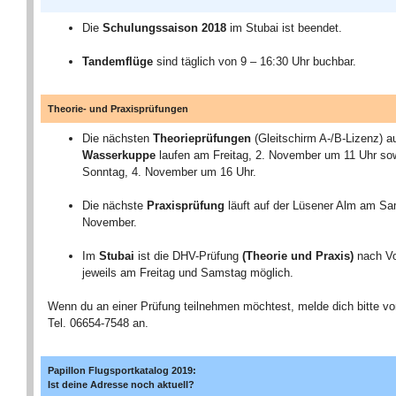
Die
Schulungssaison 2018
im Stubai ist beendet.
Tandemflüge
sind täglich von 9 – 16:30 Uhr buchbar.
Theorie- und Praxisprüfungen
Die nächsten
Theorieprüfungen
(Gleitschirm A-/B-Lizenz) a
Wasserkuppe
laufen am Freitag, 2. November um 11 Uhr so
Sonntag, 4. November um 16 Uhr.
Die nächste
Praxisprüfung
läuft auf der Lüsener Alm am Sa
November.
Im
Stubai
ist die DHV-Prüfung
(Theorie und Praxis)
nach V
jeweils am Freitag und Samstag möglich.
Wenn du an einer Prüfung teilnehmen möchtest, melde dich bitte vo
Tel. 06654-7548 an.
Papillon Flugsportkatalog 2019:
Ist deine Adresse noch aktuell?