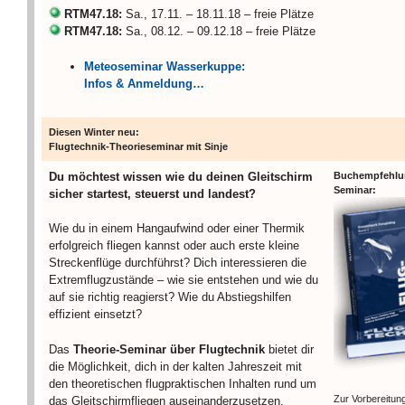
RTM47.18:
Sa., 17.11. – 18.11.18 – freie Plätze
RTM47.18:
Sa., 08.12. – 09.12.18 – freie Plätze
Meteoseminar Wasserkuppe:
Infos & Anmeldung…
Diesen Winter neu:
Flugtechnik-Theorieseminar mit Sinje
Du möchtest wissen wie du deinen Gleitschirm
Buchempfehlu
Seminar:
sicher startest, steuerst und landest?
Wie du in einem Hangaufwind oder einer Thermik
erfolgreich fliegen kannst oder auch erste kleine
Streckenflüge durchführst? Dich interessieren die
Extremflugzustände – wie sie entstehen und wie du
auf sie richtig reagierst? Wie du Abstiegshilfen
effizient einsetzt?
Das
Theorie-Seminar über Flugtechnik
bietet dir
die Möglichkeit, dich in der kalten Jahreszeit mit
den theoretischen flugpraktischen Inhalten rund um
Zur Vorbereitun
das Gleitschirmfliegen auseinanderzusetzen.