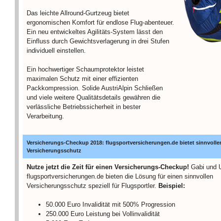
Das leichte Allround-Gurtzeug bietet
ergonomischen Komfort für endlose Flug-abenteuer.
Ein neu entwickeltes Agilitäts-System lässt den
Einfluss durch Gewichtsverlagerung in drei Stufen
individuell einstellen.
Ein hochwertiger Schaumprotektor leistet
maximalen Schutz mit einer effizienten
Packkompression. Solide AustriAlpin Schließen
und viele weitere Qualitätsdetails gewähren die
verlässliche Betriebssicherheit in bester
Verarbeitung.
Versicherungs-Checkup 2018: flugsportversicherungen.de bietet sinnvolle
Versicherungsschutz
Nutze jetzt die Zeit für einen Versicherungs-Checkup!
Gabi und 
flugsportversicherungen.de bieten die Lösung für einen sinnvollen
Versicherungsschutz speziell für Flugsportler.
Beispiel:
50.000 Euro Invalidität mit 500% Progression
250.000 Euro Leistung bei Vollinvalidität