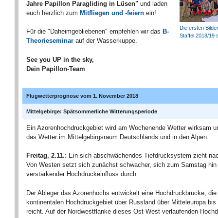
Jahre Papillon Paragliding in Lüsen"
und laden
euch herzlich zum
Mitfliegen und -feiern
ein!
Die ersten Bilde
Für die "Daheimgebliebenen" empfehlen wir das
B-
Staffel 2018/19 
Theorieseminar
auf der Wasserkuppe.
See you UP in the sky,
Dein Papillon-Team
Flugwetterprognose vom 1. November 2018
Mittelgebirge: Spätsommerliche Witterungsperiode
Ein Azorenhochdruckgebiet wird am Wochenende Wetter wirksam u
das Wetter im Mittelgebirgsraum Deutschlands und in den Alpen.
Freitag, 2.11.:
Ein sich abschwächendes Tiefdrucksystem zieht na
Von Westen setzt sich zunächst schwacher, sich zum Samstag hi
verstärkender Hochdruckeinfluss durch.
Der Ableger das Azorenhochs entwickelt eine Hochdruckbrücke, di
kontinentalen Hochdruckgebiet über Russland über Mitteleuropa bis
reicht. Auf der Nordwestflanke dieses Ost-West verlaufenden Hoch