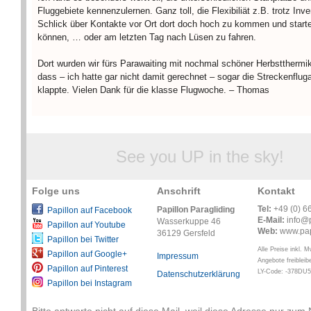
Fluggebiete kennenzulernen. Ganz toll, die Flexibiliät z.B. trotz Inve
Schlick über Kontakte vor Ort dort doch hoch zu kommen und start
können, … oder am letzten Tag nach Lüsen zu fahren.
Dort wurden wir fürs Parawaiting mit nochmal schöner Herbstthermik
dass – ich hatte gar nicht damit gerechnet – sogar die Streckenflug
klappte. Vielen Dank für die klasse Flugwoche. – Thomas
See you UP in the sky!
Folge uns
Anschrift
Kontakt
Tel:
+49 (0) 6
Papillon Paragliding
Papillon auf Facebook
E-Mail:
info@p
Wasserkuppe 46
Papillon auf Youtube
Web:
www.pap
36129 Gersfeld
Papillon bei Twitter
Alle Preise inkl. 
Papillon auf Google+
Impressum
Angebote freibleib
Papillon auf Pinterest
LY-Code: -378DU
Datenschutzerklärung
Papillon bei Instagram
Bitte antworte nicht auf diese Mail, weil diese Adresse nur zum 