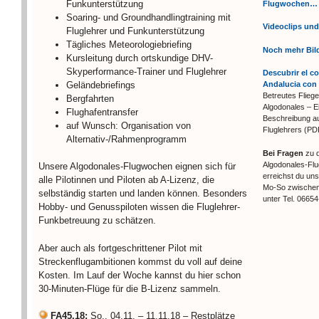
Funkunterstützung
Flugwochen…
Soaring- und Groundhandlingtraining mit
Videoclips und
Fluglehrer und Funkunterstützung
Tägliches Meteorologiebriefing
Noch mehr Bil
Kursleitung durch ortskundige DHV-
Skyperformance-Trainer und Fluglehrer
Descubrir el c
Geländebriefings
Andalucia con 
Betreutes Fliegen
Bergfahrten
Algodonales – E
Flughafentransfer
Beschreibung au
auf Wunsch: Organisation von
Fluglehrers (PD
Alternativ-/Rahmenprogramm
Bei Fragen
zu 
Algodonales-Fl
Unsere Algodonales-Flugwochen eignen sich für
erreichst du uns
alle Pilotinnen und Piloten ab A-Lizenz, die
Mo-So zwischen
selbständig starten und landen können. Besonders
unter Tel. 0665
Hobby- und Genusspiloten wissen die Fluglehrer-
Funkbetreuung zu schätzen.
Aber auch als fortgeschrittener Pilot mit
Streckenflugambitionen kommst du voll auf deine
Kosten. Im Lauf der Woche kannst du hier schon
30-Minuten-Flüge für die B-Lizenz sammeln.
FA45.18:
So., 04.11. – 11.11.18 – Restplätze