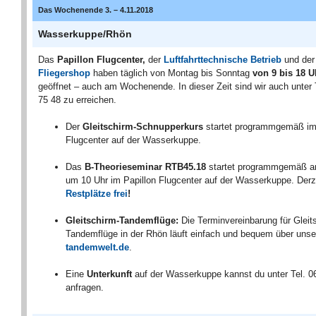
Das Wochenende 3. – 4.11.2018
Wasserkuppe/Rhön
Das
Papillon Flugcenter,
der
Luftfahrttechnische Betrieb
und der
Fliegershop
haben täglich von Montag bis Sonntag
von 9 bis 18 U
geöffnet – auch am Wochenende. In dieser Zeit sind wir auch unter 
75 48 zu erreichen.
Der
Gleitschirm-Schnupperkurs
startet programmgemäß im
Flugcenter auf der Wasserkuppe.
Das
B-Theorieseminar RTB45.18
startet programmgemäß 
um 10 Uhr im Papillon Flugcenter auf der Wasserkuppe. Derz
Restplätze frei
!
Gleitschirm-Tandemflüge:
Die Terminvereinbarung für Gleit
Tandemflüge in der Rhön läuft einfach und bequem über uns
tandemwelt.de
.
Eine
Unterkunft
auf der Wasserkuppe kannst du unter Tel. 
anfragen.