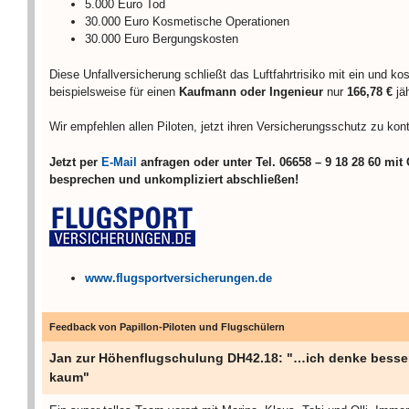
5.000 Euro Tod
30.000 Euro Kosmetische Operationen
30.000 Euro Bergungskosten
Diese Unfallversicherung schließt das Luftfahrtrisiko mit ein und kos
beispielsweise für einen
Kaufmann oder Ingenieur
nur
166,78 €
jä
Wir empfehlen allen Piloten, jetzt ihren Versicherungsschutz
zu kont
Jetzt per
E-Mail
anfragen oder unter Tel. 06658 – 9 18 28 60 mit
besprechen und unkompliziert abschließen!
www.flugsportversicherungen.de
Feedback von Papillon-Piloten und Flugschülern
Jan zur Höhenflugschulung DH42.18: "…ich denke besser
kaum"