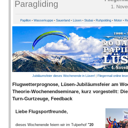
1. Nove
Papillon
•
Wasserkuppe
•
Sauerland
•
Lüsen
•
Stubai
•
Ruhpolding
•
Motor
•
Re
Jubiläumsfeier dieses Wochenende in Lüsen!
|
Fliegermail online le
Flugwetterprognose, Lüsen-Jubiläumsfeier am Wo
Theorie-Wochenendseminare, kurz vorgestellt: Die
Turn-Gurtzeuge, Feedback
Liebe Flugsportfreunde,
dieses Wochenende feiern wir im Tulperhof
"20