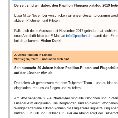
Derzeit sind wir dabei, den Papillon Flugsportkatalog 2019 ferti
Etwa Mitte November verschicken wir unser Gesamtprogramm wiede
aktiven Pilotinnen und Piloten.
Falls sich deine Adresse seit November 2017 geändert hat, schicke
neue Anschrift bitte per E-Mail an
info@papillon.de
, damit dein Exe
bei dir ankommt.
Vielen Dank!
20 Jahre Papillon in Lüsen:
Wir fliegen, feiern… und laden dich ein!
Seit nunmehr 20 Jahren heben Papillon-Piloten und Flugschüle
auf der Lüsener Alm ab.
Das feiern wir gemeinsam mit dem Tulperhof-Team – und du bist her
eingeladen, mit uns zu fliegen und zu feiern!
Am
Wochenende 3. – 4. November
sind alle Pilotinnen und Piloten
Lüsener Alm eingeladen. Die Bergfahrten sind an diesem Wochenend
Weniger erfahrene Piloten können die Fluglehrer-Flugbetreuung ebenf
nutzen. Für Grill und Freibier zur Feier am Abend sorgt der Tulperhof