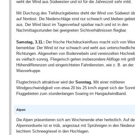
weht der Wind aus Südwesten und ist für die Jahreszeit sehr mild.
Mit Durchzug des Tiefdruckgebietes dreht der Wind von Südwest ü
auf Nordost. Die Niederschläge sind nur schwach und bleiben gebiet
aus. Der Wind lässt im Tagesverlauf spürbar nach und ist in den
Nachmittagsstunden bei geeigneten Sichtverhältnissen fliegbar.
Samstag, 3.11.:
Der frische Hochdruckeinfluss macht sich von Wes
bemerkbar. Der Wind ist nur schwach und weht aus unterschiedlich
Richtungen. Abgesehen von Bodennebeln und vereinzelten Hochnebe
es vielfach sonnig. Fliegerisch gehen insbesondere Abflüge mit grö
Höhendifferenzen und eingerichteten Fahrdiensten, wie z. B. an der
Wasserkuppe.
Flugtechnisch attraktiver wird der
Sonntag.
Mit einer mittleren
Windgeschwindigkeit von etwa 20 bis 25 km/h eignet sich der Sonnt
Fluggebieten zum stundenlangen Soaring im Hangaufwindband.
Alpen
Die Alpen präsentieren sich am Wochenende eher herbstlich. Auf de
Alpennordseite ist er trüb, angestaut mit Sprühregen in den Nieder
leichtem Schneegriesel in den Hochlagen.