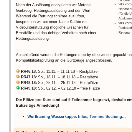
falls vor
Nach der Auslösung analysieren wir Material,
Handschu
Gurtzeug, Rettungsauslösung und den Wurf.
(für die 
Während die Rettungsschirme auslüften,
Auslösun
besprechen wir bei einer Tasse Kaffee mit
falls vor
Videounterstützung mögliche Ursachen für
Packnach
Ernstfälle und das richtige Verhalten nach einer
Rettung
Rettungsauslösung.
Anschließend werden die Rettungen step by step wieder gepackt un
Kompatibilitätsprüfung an die Gurtzeuge angeschlossen.
RR46.18:
So., 11.11. – 11.11.18 – Restplätze
RR47.18:
So., 18.11. – 18.11.18 – Restplätze
RR48.18:
So., 25.11. – 25.11.18 – Restplätze
RR49.18:
So., 02.12. – 02.12.18 – freie Plätze
Die Plätze pro Kurs sind auf 5 Teilnehmer begrenzt, deshalb e
frühzeitige Anmeldung!
Wurftraining Wasserkuppe: Infos, Termine Buchung…