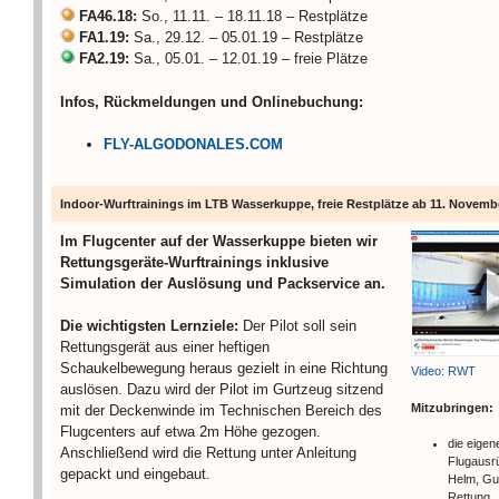
FA46.18:
So., 11.11. – 18.11.18 – Restplätze
FA1.19:
Sa., 29.12. – 05.01.19 – Restplätze
FA2.19:
Sa., 05.01. – 12.01.19 – freie Plätze
Infos, Rückmeldungen und Onlinebuchung:
FLY-ALGODONALES.COM
Indoor-Wurftrainings im LTB Wasserkuppe, freie Restplätze ab 11. Novemb
Im Flugcenter auf der Wasserkuppe bieten wir
Rettungsgeräte-Wurftrainings inklusive
Simulation der Auslösung und Packservice an.
Die wichtigsten Lernziele:
Der Pilot soll sein
Rettungsgerät aus einer heftigen
Schaukelbewegung heraus gezielt in eine Richtung
Video: RWT
auslösen. Dazu wird der Pilot im Gurtzeug sitzend
Mitzubringen:
mit der Deckenwinde im Technischen Bereich des
Flugcenters auf etwa 2m Höhe gezogen.
die eigen
Anschließend wird die Rettung unter Anleitung
Flugausr
gepackt und eingebaut.
Helm, Gu
Rettung