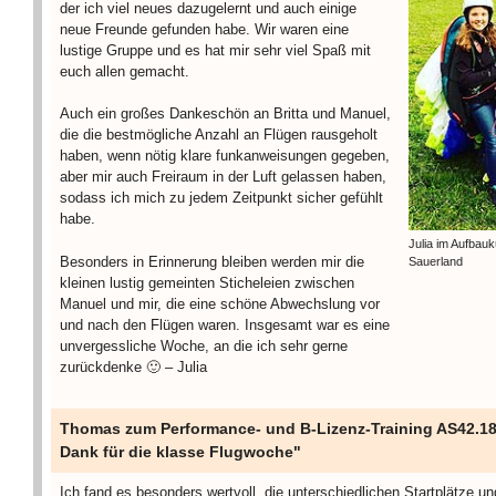
der ich viel neues dazugelernt und auch einige
neue Freunde gefunden habe. Wir waren eine
lustige Gruppe und es hat mir sehr viel Spaß mit
euch allen gemacht.
Auch ein großes Dankeschön an Britta und Manuel,
die die bestmögliche Anzahl an Flügen rausgeholt
haben, wenn nötig klare funkanweisungen gegeben,
aber mir auch Freiraum in der Luft gelassen haben,
sodass ich mich zu jedem Zeitpunkt sicher gefühlt
habe.
Julia im Aufbau
Besonders in Erinnerung bleiben werden mir die
Sauerland
kleinen lustig gemeinten Sticheleien zwischen
Manuel und mir, die eine schöne Abwechslung vor
und nach den Flügen waren. Insgesamt war es eine
unvergessliche Woche, an die ich sehr gerne
zurückdenke 🙂 – Julia
Thomas zum Performance- und B-Lizenz-Training AS42.18
Dank für die klasse Flugwoche"
Ich fand es besonders wertvoll, die unterschiedlichen Startplätze un