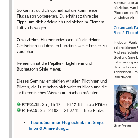
Seminar, aber a
nützliches Handb
So kannst du dich optimal auf die kommende
Pilotinnen und Pi
Flugsaison vorbereiten. Du erhältst zahlreiche
empfehlen wir:
Tipps, um dich erfolgreich und sicher im Element
Luft zu bewegen.
Gesamtwerk Par
Band 2: Flugtec
Zusätzliches Hintergrundwissen hilft dir, deinen
In diesem Werk 
Gleitschirm und dessen Funktionsweise besser zu
sehr erfahrene F
verstehen.
Andreas Schuber
Sigel und Sinje 
Lehrmeinung ab 
Referentin ist die Papillon-Fluglehrerin und
diese sehr ansc
Buchautorin Sinje Meyer.
zahlreichen Gra
Bilderfolgen.
Dieses Seminar empfehlen wir allen Pilotinnen und
Piloten, die Lust haben sich weiterzubilden und die
ihr theoretisches Wissen auffrischen möchten.
RTF51.18:
Sa., 15.12. – 16.12.18 – freie Plätze
RTF9.19:
Sa., 23.02. – 24.02.19 – freie Plätze
Theorie-Seminar Flugtechnik mit Sinje:
Sinje Meyer
Infos & Anmeldung…