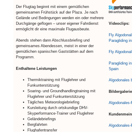
Der Flugtag beginnt mit einem gemütlichen
gemeinsamen Frühstück auf der Plaza. Je nach
Gelände und Bedingungen werden ein oder mehrere
Durchgänge geflogen – unser eigener Fahrdienst
Videoclips:
ermöglicht dir eine maximale Flugausbeute.
Fly Algodonal
Abends stehen dann Abschlussbriefing und
Paragliding i
gemeinsames Abendessen, meist in einer der
gemütlichen spanischen Gaststätten auf dem
Fly Algodona
Programm.
Paragliding i
Enthaltene Leistungen
Spain
Thermiktraining mit Fluglehrer und
Algodonales 
Funkunterstützung
Soaring- und Groundhandlingtraining mit
Bildergalerie
Fluglehrer und Funkunterstützung
Tägliches Meteorologiebriefing
Algodonales-
Kursleitung durch ortskundige DHV-
Skyperformance-Trainer und Fluglehrer
Kundenmein
Geländebriefings
Bergfahrten
Algodonales
Flughafentransfer