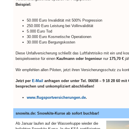
Beispiel:
50.000 Euro Invalidität mit 500% Progression
250.000 Euro Leistung bei Vollinvalidität
5.000 Euro Tod
30.000 Euro Kosmetische Operationen
30.000 Euro Bergungskosten
Diese Unfallversicherung schließt das Luftfahrtrisiko mit ein und kos
beispielsweise für einen
Kaufmann oder Ingenieur
nur
175,70 €
jä
Wir empfehlen allen Piloten, jetzt ihren Versicherungsschutz
zu kont
Jetzt per
E-Mail
anfragen oder unter Tel. 06658 – 9 18 28 60 mit
besprechen und unkompliziert abschließen!
www.flugsportversicherungen.de
.
snowite.de: Snowkite-Kurse ab sofort buchbar!
Ab Januar laufen auf der Wasserkuppe wieder die
beliebten Snowkite-Kurse. In der KSA-zertifizierten