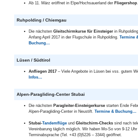
Ab 11. März eröffnet in Elpe/Hochsauerland der
Fliegershop
Ruhpolding / Chiemgau
Die nächsten
Gleitschirmkurse für Einsteiger
in Ruhpolding
Anfang April 2017 in der Flugschule in Ruhpolding.
Termine 
Buchung…
Lüsen / Südtirol
Anfliegen 2017
– Viele Angebote in Lüsen bei vss. gutem W
Infos…
Alpen-Paragliding-Center Stubai
Die nächsten
Paragleiter-Einsteigerkurse
starten Ende Feb
Alpen-Paragliding-Center in Neustift.
Termine & Buchung…
Stubai-
Tandemflüge
und
Gleitschirm-Checks
sind nach tel
Vereinbarung täglich möglich. Wir haben Mo-So von 9-12 Uhr
Terminabsprache (Tel. +43 (0)5226 – 3344) geöffnet.