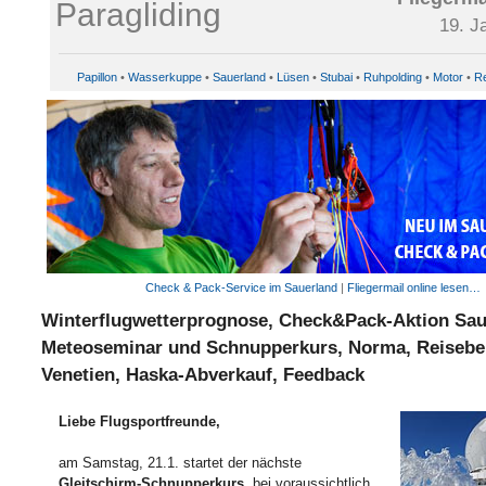
19. J
Papillon
•
Wasserkuppe
•
Sauerland
•
Lüsen
•
Stubai
•
Ruhpolding
•
Motor
•
Re
Check & Pack-Service im Sauerland
|
Fliegermail online lesen…
Winterflugwetterprognose, Check&Pack-Aktion Sau
Meteoseminar und Schnupperkurs, Norma, Reisebe
Venetien, Haska-Abverkauf, Feedback
Liebe Flugsportfreunde,
am Samstag, 21.1. startet der nächste
Gleitschirm-Schnupperkurs
, bei voraussichtlich