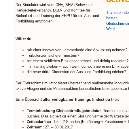
Der Simulator wird vom DHV, SHV (Schweizer
Hängegleiterverband), DULV und Komitee für
Trainiere ind
Sicherheit und Training der EHPU für die Aus- und
besten
Fortbildung empfohlen.
Gleitschirmsi
Welt!
Willst du
mit einer innovativen Lernmethode eine Abkürzung nehmen?
Turbulenzen sicherer meistern?
bei einem seitlichen Einklapper schnell und richtig reagieren?
im Training bleiben – auch wenn du noch nie einen Einklapper
die neue dritte Dimension der Aus- und Fortbildung erleben?
Der Gleitschirmsimulator bietet überraschend realitätsnahe Möglichk
aktive Fliegen und die Pilotenreaktion bei seitlichen Einklappern zu t
Eine Übersicht aller verfügbaren Trainings findest du
hier
.
Terminbuchung Gleitschirmflugsimulator
: Termine sind v
buchen. Dies sichert dir einen Slot und vermeidet Wartezeite
Zeitbedarf:
ca. 1,5 – 2 Stunden (Einführung + Zuschauen + T
Zeitraum:
27. – 30.01.2017