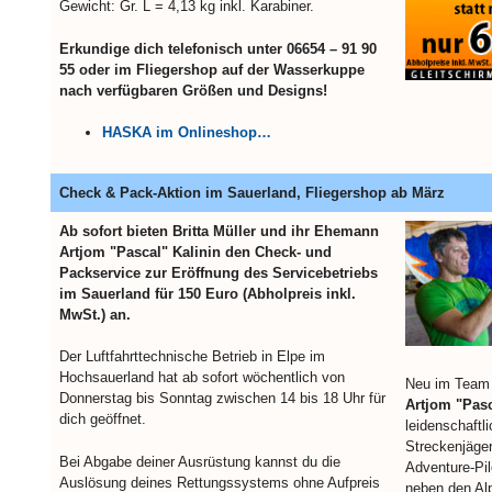
Gewicht: Gr. L = 4,13 kg inkl. Karabiner.
Erkundige dich telefonisch unter 06654 – 91 90
55 oder im Fliegershop auf der Wasserkuppe
nach verfügbaren Größen und Designs!
HASKA im Onlineshop…
Check & Pack-Aktion im Sauerland, Fliegershop ab März
Ab sofort bieten Britta Müller und ihr Ehemann
Artjom "Pascal" Kalinin den Check- und
Packservice zur Eröffnung des Servicebetriebs
im Sauerland für 150 Euro (Abholpreis inkl.
MwSt.) an.
Der Luftfahrttechnische Betrieb in Elpe im
Hochsauerland hat ab sofort wöchentlich von
Neu im Team 
Donnerstag bis Sonntag zwischen 14 bis 18 Uhr für
Artjom "Pasc
dich geöffnet.
leidenschaftli
Streckenjäge
Bei Abgabe deiner Ausrüstung kannst du die
Adventure-Pil
Auslösung deines Rettungssystems ohne Aufpreis
neben den Al