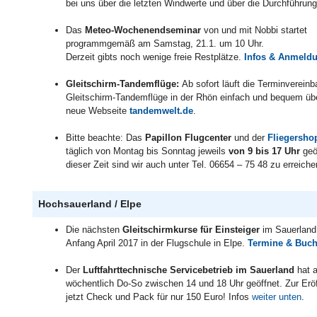
bei uns über die letzten Windwerte und über die Durchführung
Das
Meteo-Wochenendseminar
von und mit Nobbi startet
programmgemäß am Samstag, 21.1. um 10 Uhr.
Derzeit gibts noch wenige freie Restplätze.
Infos & Anmel
Gleitschirm-Tandemflüge:
Ab sofort läuft die Terminvereinb
Gleitschirm-Tandemflüge in der Rhön einfach und bequem üb
neue Webseite
tandemwelt.de
.
Bitte beachte: Das
Papillon Flugcenter
und der
Fliegersho
täglich von Montag bis Sonntag jeweils
von 9 bis 17 Uhr
geö
dieser Zeit sind wir auch unter Tel. 06654 – 75 48 zu erreiche
Hochsauerland / Elpe
Die nächsten
Gleitschirmkurse für Einsteiger
im Sauerland
Anfang April 2017 in der Flugschule in Elpe.
Termine & Bu
Der
Luftfahrttechnische Servicebetrieb im Sauerland
hat 
wöchentlich Do-So zwischen 14 und 18 Uhr geöffnet. Zur Eröf
jetzt Check und Pack für nur 150 Euro! Infos
weiter unten
.