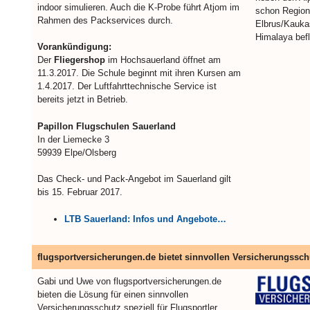
indoor simulieren. Auch die K-Probe führt Atjom im
schon Region
Rahmen des Packservices durch.
Elbrus/Kauka
Himalaya befl
Vorankündigung:
Der
Fliegershop
im Hochsauerland öffnet am
11.3.2017. Die Schule beginnt mit ihren Kursen am
1.4.2017. Der Luftfahrttechnische Service ist
bereits jetzt in Betrieb.
Papillon Flugschulen Sauerland
In der Liemecke 3
59939 Elpe/Olsberg
Das Check- und Pack-Angebot im Sauerland gilt
bis 15. Februar 2017.
LTB Sauerland: Infos und Angebote…
flugsportversicherungen.de bietet sinnvollen Versicherungssch
Gabi und Uwe von flugsportversicherungen.de
bieten die Lösung für einen sinnvollen
Versicherungsschutz speziell für Flugsportler.