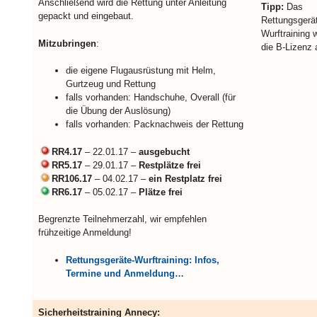
Anschließend wird die Rettung unter Anleitung
Tipp:
Das
gepackt und eingebaut.
Rettungsgerä
Wurftraining w
Mitzubringen
:
die B-Lizenz 
die eigene Flugausrüstung mit Helm,
Gurtzeug und Rettung
falls vorhanden: Handschuhe, Overall (für
die Übung der Auslösung)
falls vorhanden: Packnachweis der Rettung
RR4.17
– 22.01.17 –
ausgebucht
RR5.17
– 29.01.17 –
Restplätze frei
RR106.17
– 04.02.17 –
ein Restplatz frei
RR6.17
– 05.02.17 –
Plätze frei
Begrenzte Teilnehmerzahl, wir empfehlen
frühzeitige Anmeldung!
Rettungsgeräte-Wurftraining: Infos,
Termine und Anmeldung…
Sicherheitstraining Annecy: