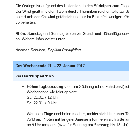
Die Ostlage ist aufgrund des Italientiefs in den
Südalpen
zum Fliege
Der Wind greift in vielen Tälern durch. Thermiken reichen teils auf 
aber durch den Ostwind gefährlich und nur im Einzelfell wenigen Kö
vorbehalten.
Rhön:
Samstag und Sonntag bieten wir Grund- und Höhenflüge so
an. Weitere Infos weiter unten.
Andreas Schubert, Papillon Paragliding
Das Wochenende 21. – 22. Januar 2017
Wasserkuppe/Rhön
Höhenflugbetreuung
vss. am Südhang (ohne Fahrdienst)
is
Wochenende wie folgt geplant:
Sa, 21.01. / 12 Uhr
So, 22.01. / 9 Uhr
Wer noch Flüge nachholen möchte, meldet sich bitte unter Te
7548 an. Piloten mit längerer Anreise informieren sich bitte
ab 9 Uhr morgens (bzw. für Sonntag am Samstag bis 18 Uhr) 