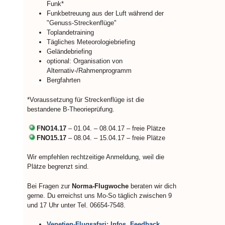
Funk*
Funkbetreuung aus der Luft während der
"Genuss-Streckenflüge"
Toplandetraining
Tägliches Meteorologiebriefing
Geländebriefing
optional: Organisation von
Alternativ-/Rahmenprogramm
Bergfahrten
*Voraussetzung für Streckenflüge ist die
bestandene B-Theorieprüfung.
FNO14.17
– 01.04. – 08.04.17 – freie Plätze
FNO15.17
– 08.04. – 15.04.17 – freie Plätze
Wir empfehlen rechtzeitige Anmeldung, weil die
Plätze begrenzt sind.
Bei Fragen zur
Norma-Flugwoche
beraten wir dich
gerne. Du erreichst uns Mo-So täglich zwischen 9
und 17 Uhr unter Tel. 06654-7548.
Venetien-Flugsafari: Infos, Feedback,