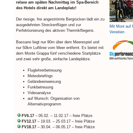
relaxe am späten Nachmittag im Spa-Bereich
des Hotels direkt am Landeplatz!
Der riesige, frei angeströmte Bergrücken lädt ein zu
ausgedehnten Streckenflügen und zur
Mit Moni auf 
Perfektionierung des aktiven Thermikfliegens.
Venetien
Bassano liegt nur 90m über dem Meerespiel und
nur 50km Luftlinie vom Meer entfernt. Es bietet mit
dem Monte Grappa fünf verschiedene Startplätze
und zwei sehr große, einfache Landeplätze.
Fluglehrerbetreuung
Meteobriefings
Geländeeinweisung
Funkbetreuung
Videoanalyse
auf Wunsch: Organisation von
Alternativprogramm
FV6.17
– 05.02. – 11.02.17 – freie Plätze
FV12.17
– 19.03. – 25.03.17 – freie Plätze
FV18.17
– 30.04. – 06.05.17 – freie Plätze