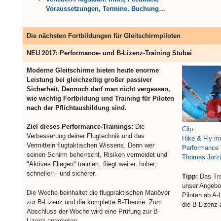
Voraussetzungen, Termine, Buchung…
Die nächsten Fortbildungen für Gleitschirmpiloten
NEU 2017: Performance- und B-Lizenz-Training Stubai
Moderne Gleitschirme bieten heute enorme
Leistung bei gleichzeitig großer passiver
Sicherheit. Dennoch darf man nicht vergessen,
wie wichtig Fortbildung und Training für Piloten
nach der Pflichtausbildung sind.
Ziel dieses Performance-Trainings:
Die
Clip:
Verbesserung deiner Flugtechnik und das
Hike & Fly mi
Vermitteln flugtaktischen Wissens. Denn wer
Performance 
seinen Schirm beherrscht, Risiken vermeidet und
Thomas Jorz
"Aktives Fliegen" trainiert, fliegt weiter, höher,
schneller – und sicherer.
Tipp:
Das Tra
unser Angebot
Die Woche beinhaltet die flugpraktischen Manöver
Piloten ab A-
zur B-Lizenz und die komplette B-Theorie. Zum
die B-Lizenz 
Abschluss der Woche wird eine Prüfung zur B-
Lizenz angeboten.