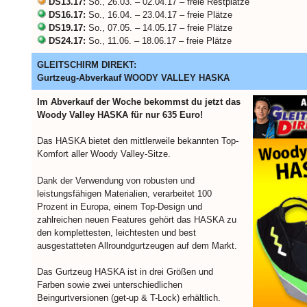
DS13.17:
So., 26.03. – 02.04.17 – freie Restplätze
DS16.17:
So., 16.04. – 23.04.17 – freie Plätze
DS19.17:
So., 07.05. – 14.05.17 – freie Plätze
DS24.17:
So., 11.06. – 18.06.17 – freie Plätze
GLEITSCHIRM DIREKT:
Gurtzeug-Abverkauf WOODY VALLEY HASKA
Im Abverkauf der Woche bekommst du jetzt das
Woody Valley HASKA für nur 635 Euro!
Das HASKA bietet den mittlerweile bekannten Top-
Komfort aller Woody Valley-Sitze.
Dank der Verwendung von robusten und
leistungsfähigen Materialien, verarbeitet 100
Prozent in Europa, einem Top-Design und
zahlreichen neuen Features gehört das HASKA zu
den komplettesten, leichtesten und best
ausgestatteten Allroundgurtzeugen auf dem Markt.
Das Gurtzeug HASKA ist in drei Größen und
Farben sowie zwei unterschiedlichen
Beingurtversionen (get-up & T-Lock) erhältlich.