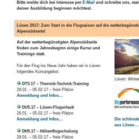
Bitte melde dich bei Interesse per
E-Mail
und schreibe uns, wan
deiner Ausbildung beginnen möchtest.
Lüsen 2017: Zum Start in die Flugsaison auf die wetterbegünsti
Alpensüdseite!
Auf der wetterbegünstigten Alpensüdseite
finden zum Jahresbeginn einige Kurse und
Trainings statt.
Für den Flug ins Neue Jahr haben wir in Lüsen
folgendes Kursangebot:
Lüsen: Winter
DT5.17 – Thermik-Technik-Training
29.01. – 05.02.17 – freie Plätze
Anmeldung und Infos…
DU5.17 – Lüsen-Flugurlaub
29.01. – 05.02.17 – freie Plätze
Anmeldung und Infos…
Die schönst
aus Lüsen…
DH5.17 – Höhenflugschulung
29.01. – 05.02.17 – freie Plätze