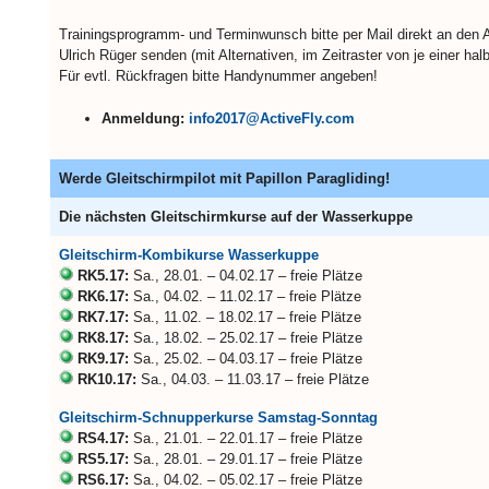
Trainingsprogramm- und Terminwunsch bitte per Mail direkt an den 
Ulrich Rüger senden (mit Alternativen, im Zeitraster von je einer hal
Für evtl. Rückfragen bitte Handynummer angeben!
Anmeldung:
info2017@ActiveFly.com
Werde Gleitschirmpilot mit Papillon Paragliding!
Die nächsten Gleitschirmkurse auf der Wasserkuppe
Gleitschirm-Kombikurse Wasserkuppe
RK5.17:
Sa., 28.01. – 04.02.17 – freie Plätze
RK6.17:
Sa., 04.02. – 11.02.17 – freie Plätze
RK7.17:
Sa., 11.02. – 18.02.17 – freie Plätze
RK8.17:
Sa., 18.02. – 25.02.17 – freie Plätze
RK9.17:
Sa., 25.02. – 04.03.17 – freie Plätze
RK10.17:
Sa., 04.03. – 11.03.17 – freie Plätze
Gleitschirm-Schnupperkurse Samstag-Sonntag
RS4.17:
Sa., 21.01. – 22.01.17 – freie Plätze
RS5.17:
Sa., 28.01. – 29.01.17 – freie Plätze
RS6.17:
Sa., 04.02. – 05.02.17 – freie Plätze