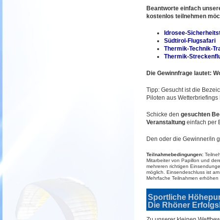
Beantworte einfach unsere
kostenlos teilnehmen möc
Idrosee-Sicherheits
Südtirol-Flugsafari
Thermik-Technik-Tr
Thermik-Streckenfl
Die Gewinnfrage lautet: 
Tipp: Gesucht ist die Bezei
Piloten aus Wetterbriefings 
Schicke den
gesuchten Beg
Veranstaltung
einfach per 
Den oder die Gewinner/in g
Teilnahmebedingungen:
Teilne
Mitarbeiter von Papillon und de
mehreren richtigen Einsendungen
möglich. Einsendeschluss ist a
Mehrfache Teilnahmen erhöhen 
Sportliche Höhepu
Die Rhöner Erfolgsb
Zu unserer kleinen Wettbew