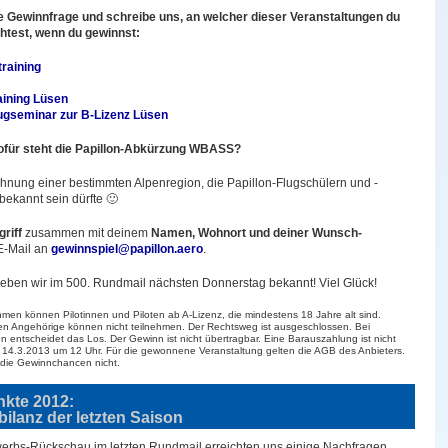
 Gewinnfrage und schreibe uns, an welcher dieser Veranstaltungen du
htest, wenn du gewinnst:
training
aining Lüsen
ugseminar zur B-Lizenz Lüsen
Wofür steht die Papillon-Abkürzung WBASS?
chnung einer bestimmten Alpenregion, die Papillon-Flugschülern und -
bekannt sein dürfte 🙂
riff
zusammen mit deinem
Namen, Wohnort und deiner Wunsch-
E-Mail an
gewinnspiel@papillon.aero
.
eben wir im 500. Rundmail nächsten Donnerstag bekannt! Viel Glück!
hmen können Pilotinnen und Piloten ab A-Lizenz, die mindestens 18 Jahre alt sind.
ren Angehörige können nicht teilnehmen. Der Rechtsweg ist ausgeschlossen. Bei
 entscheidet das Los. Der Gewinn ist nicht übertragbar. Eine Barauszahlung ist nicht
m 14.3.2013 um 12 Uhr. Für die gewonnene Veranstaltung gelten die AGB des Anbieters.
die Gewinnchancen nicht.
nkte 2012:
ilanz der letzten Saison
erbs-Rückschau im letzten Rundmail erreichten uns einige Nachfragen.