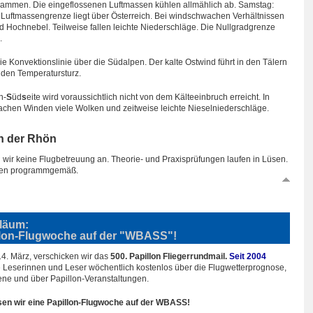
usammen. Die eingeflossenen Luftmassen kühlen allmählich ab. Samstag:
Luftmassengrenze liegt über Österreich. Bei windschwachen Verhältnissen
nd Hochnebel. Teilweise fallen leichte Niederschläge. Die Nullgradgrenze
.
ie Konvektionslinie über die Südalpen. Der kalte Ostwind führt in den Tälern
iden Temperatursturz.
n-
S
üd
s
eite wird voraussichtlich nicht von dem Kälteeinbruch erreicht. In
hwachen Winden viele Wolken und zeitweise leichte Nieselniederschläge.
n der Rhön
ir keine Flugbetreuung an. Theorie- und Praxisprüfungen laufen in Lüsen.
nnen programmgemäß.
läum:
llon-Flugwoche auf der "WBASS"
!
4. März, verschicken wir das
500. Papillon Fliegerrundmail.
Seit 2004
te Leserinnen und Leser wöchentlich kostenlos über die Flugwetterprognose,
ne und über Papillon-Veranstaltungen.
sen wir eine Papillon-Flugwoche auf der WBASS!