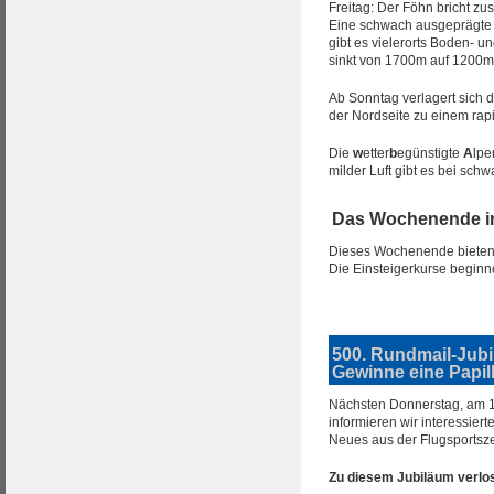
Freitag: Der Föhn bricht z
Eine schwach ausgeprägte 
gibt es vielerorts Boden- u
sinkt von 1700m auf 1200m
Ab Sonntag verlagert sich d
der Nordseite zu einem rap
Die
w
etter
b
egünstigte
A
lpe
milder Luft gibt es bei sc
Das Wochenende i
Dieses Wochenende bieten w
Die Einsteigerkurse begi
500. Rundmail-Jubi
Gewinne eine Papi
Nächsten Donnerstag, am 1
informieren wir interessier
Neues aus der Flugsportsze
Zu diesem Jubiläum verlo