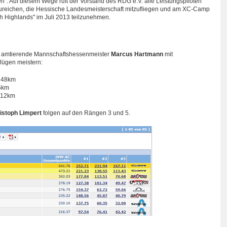
n". Auf diesem Wege ruft der Vorstand des RDG e.V. alle Leistungspiloten
zureichen, die Hessische Landesmeisterschaft mitzufliegen und am XC-Camp
 Highlands" im Juli 2013 teilzunehmen.
 amtierende Mannschaftshessenmeister
Marcus Hartmann
mit
lügen meistern:
148km
5km
112km
istoph Limpert
folgen auf den Rängen 3 und 5.