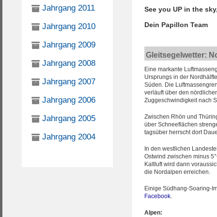
Jahrgang 2011
See you UP in the sky
Dein Papillon Team
Jahrgang 2010
Jahrgang 2009
Gleitsegelwetter: 
Jahrgang 2008
Eine markante Luftmassengre
Ursprungs in der Nordhälft
Jahrgang 2007
Süden. Die Luftmassengrenz
verläuft über den nördliche
Jahrgang 2006
Zuggeschwindigkeit nach 
Zwischen Rhön und Thüring
Jahrgang 2005
über Schneeflächen strenge
tagsüber herrscht dort Dauer
Jahrgang 2004
In den westlichen Landeste
Ostwind zwischen minus 5°C
Kaltluft wird dann vorauss
die Nordalpen erreichen.
Einige Südhang-Soaring-Im
Facebook
.
Alpen: