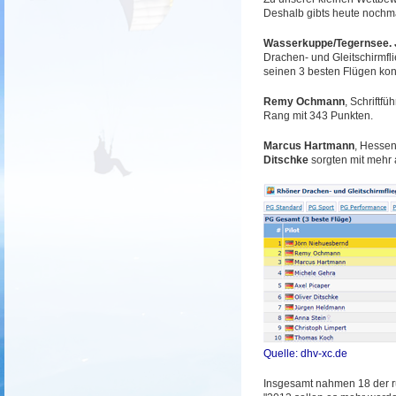
Deshalb gibts heute nochm
Wasserkuppe/Tegernsee. 
Drachen- und Gleitschirmfl
seinen 3 besten Flügen kon
Remy Ochmann
, Schriftf
Rang mit 343 Punkten.
Marcus Hartmann
, Hesse
Ditschke
sorgten mit mehr 
Quelle: dhv-xc.de
Insgesamt nahmen 18 der r