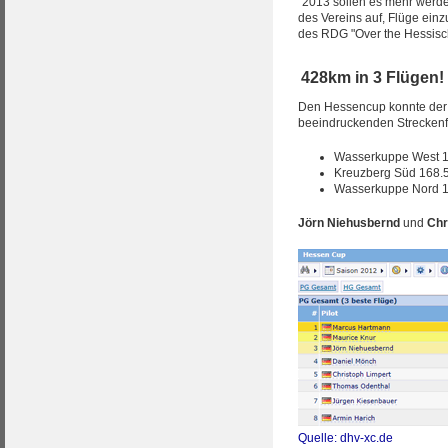
"2013 sollen es mehr werde
des Vereins auf, Flüge ein
des RDG "Over the Hessisch
428km in 3 Flügen!
Den Hessencup konnte der
beeindruckenden Streckenf
Wasserkuppe West 
Kreuzberg Süd 168.
Wasserkuppe Nord 
Jörn Niehusbernd
und
Chr
Quelle: dhv-xc.de