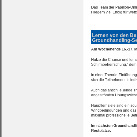
Das Team der Papillon-Onli
Fliegern viel Erfolg für We
Lernen von den Be
Groundhandling-Se
Am Wochenende 16.-17. M
Nutze die Chance und lern
Schirmbeherrschung," dem 
In einer Theorie-Einführung
sich die Teilnehmer mit ind
Auch das anschließende Trai
angeströmten Übungswiesen
Hauptlernziele sind ein so
Windbedingungen und das E
maximal professionelle Be
Im nächsten Groundhandlin
Restplätze: