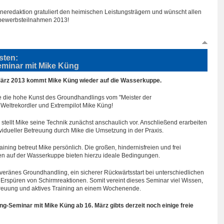
neredaktion gratuliert den heimischen Leistungsträgern und wünscht allen
ttbewerbsteilnahmen 2013!
sten:
minar mit Mike Küng
ärz 2013 kommt Mike Küng wieder auf die Wasserkuppe.
e die hohe Kunst des Groundhandlings vom "Meister der
Weltrekordler und Extrempilot Mike Küng!
 stellt Mike seine Technik zunächst anschaulich vor. Anschließend erarbeiten
ividueller Betreuung durch Mike die Umsetzung in der Praxis.
ning betreut Mike persönlich. Die großen, hindernisfreien und frei
 auf der Wasserkuppe bieten hierzu ideale Bedingungen.
uveränes Groundhandling, ein sicherer Rückwärtsstart bei unterschiedlichen
rspüren von Schirmreaktionen. Somit vereint dieses Seminar viel Wissen,
treuung und aktives Training an einem Wochenende.
g-Seminar mit Mike Küng ab 16. März gibts derzeit noch einige freie