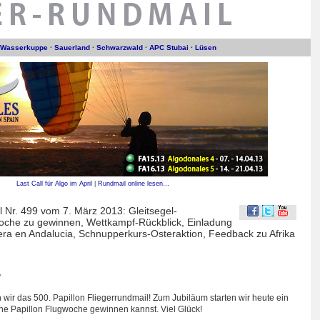
n Wasserkuppe
·
Sauerland
·
Schwarzwald
·
APC Stubai
·
Lüsen
Last Call für Algo im April
|
Rundmail online lesen…
l Nr. 499 vom 7. März 2013: Gleitsegel-
oche zu gewinnen, Wettkampf-Rückblick, Einladung
ra en Andalucia, Schnupperkurs-Osteraktion, Feedback zu Afrika
,
wir das 500. Papillon Fliegerrundmail! Zum Jubiläum starten wir heute ein
ine Papillon Flugwoche gewinnen kannst. Viel Glück!