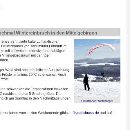
,
Nochmal Wintereinbruch in den Mittelgebirgen
nze trennt sehr kalte Luft arktischen
e Deutschlands von sehr milder Föhnluft im
e mit zeitweisen Intensivniederschlägen
n Mittelgebirgsraum mit geringer
Süden.
er Wald sind nach nächtlicher Ausstrahlung
 Fröste mit minus 15°C zu erwarten. Auch
frost.
ilen schwanken die Temperaturen im kalten
 nachts und plus 5 Grad tagsüber. Die
ichtlich am Sonntag in den Nachmittagstunden
Fotostrecke: Winterfliegen
pressionen vom letzten Wochenende gibts auf
haudichraus.de
und auf