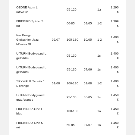
OZONE Atom L
1.290
95-120
1a
rot/weiss
€
FIREBIRD Spider S
1.399
60-85
09/05
1-2
rot
€
Pro Design
1.400
Gleitschirm Jazz
02/07
105-130
10/05
1-2
€
bl/weiss XL
U-TURN Bodyguard L
1.400
95-130
1s
gelb/blau
€
U-TURN Bodyguard L
1.400
95-130
07/06
1s
gelb/blau
€
SKYWALK Tequila 1
1.400
01/08
100-130
01/08
1-2
L orange
€
U-TURN Bodyguard L
1.450
95-130
06/05
1s
grau/orange
€
FIREBIRD Z-One L
1.450
100-130
1a
blau
€
FIREBIRD Z-One S
1.450
60-85
07/07
1a
rot
€