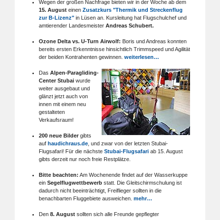
Wegen der großen Nachfrage bieten wir in der Woche ab dem
15. August
einen
Zusatzkurs "Thermik und Streckenflug
zur B-Lizenz"
in Lüsen an. Kursleitung hat Flugschulchef und
amtierender Landesmeister
Andreas Schubert.
Ozone Delta vs. U-Turn Airwolf:
Boris und Andreas konnten
bereits ersten Erkenntnisse hinsichtlich Trimmspeed und Agilität
der beiden Kontrahenten gewinnen.
weiterlesen…
Das
Alpen-Paragliding-
Center Stubai
wurde
weiter ausgebaut und
glänzt jetzt auch von
innen mit einem neu
gestalteten
Verkaufsraum!
200 neue Bilder
gibts
auf
haudichraus.de
, und zwar von der letzten Stubai-
Flugsafari! Für die nächste
Stubai-Flugsafari
ab 15. August
gibts derzeit nur noch freie Restplätze.
Bitte beachten:
Am Wochenende findet auf der Wasserkuppe
ein
Segelflugwettbewerb
statt. Die Gleitschirmschulung ist
dadurch nicht beeinträchtigt, Freiflieger sollten in die
benachbarten Fluggebiete ausweichen.
mehr…
Den
8. August
sollten sich alle Freunde gepflegter