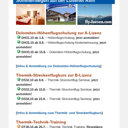
Sommerfliegen auf der Lüsener Alm!
Dolomiten-Höhenflugschulung zur A-Lizenz
DH31.10 ab 1.8.
– Höhenflugschulung,
jetzt anmelden!
DH32.10 ab 8.8.
– Höhenflugschulung Kinderbetreuung,
jetzt
anmelden!
DH33.10 ab 15.8.
– Dolomiten-Höhenflugschulung,
jetzt
anmelden!
[
Infos & Anmeldung zur Dolomiten-Höhenflugschulung
]
Thermik-Streckenflugkurs zur B-Lizenz
DS32.10 ab 8.8.
– Thermik-Streckenflug-Seminar,
jetzt
anmelden!
DS33.10 ab 15.8.
– Thermik-Streckenflug-Seminar,
jetzt
anmelden!
DS34.10 ab 22.8.
– Thermik-Streckenflug-Seminar,
jetzt
anmelden!
[
Infos & Anmeldung zum Thermik- und Streckenflugkurs
]
Thermik-Technik-Training
DT30.10 ab 25.7.
– Thermik-Technik-Training,
Restplätze