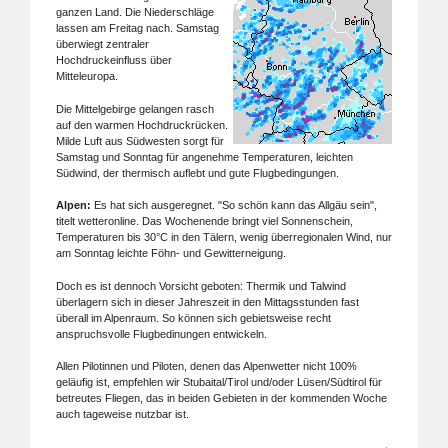
ganzen Land. Die Niederschläge
lassen am Freitag nach. Samstag
überwiegt zentraler
Hochdruckeinfluss über
Mitteleuropa.
Die Mittelgebirge gelangen rasch
auf den warmen Hochdruckrücken.
Milde Luft aus Südwesten sorgt für
Samstag und Sonntag für angenehme Temperaturen, leichten
Südwind, der thermisch auflebt und gute Flugbedingungen.
Alpen:
Es hat sich ausgeregnet. "So schön kann das Allgäu sein",
titelt wetteronline. Das Wochenende bringt viel Sonnenschein,
Temperaturen bis 30°C in den Tälern, wenig überregionalen Wind, nur
am Sonntag leichte Föhn- und Gewitterneigung.
Doch es ist dennoch Vorsicht geboten: Thermik und Talwind
überlagern sich in dieser Jahreszeit in den Mittagsstunden fast
überall im Alpenraum. So können sich gebietsweise recht
anspruchsvolle Flugbedinungen entwickeln.
Allen Pilotinnen und Piloten, denen das Alpenwetter nicht 100%
geläufig ist, empfehlen wir Stubaital/Tirol und/oder Lüsen/Südtirol für
betreutes Fliegen, das in beiden Gebieten in der kommenden Woche
auch tageweise nutzbar ist.