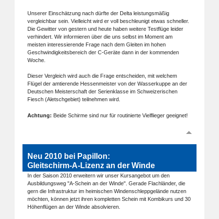
Unserer Einschätzung nach dürfte der Delta leistungsmäßig
vergleichbar sein. Vielleicht wird er voll beschleunigt etwas schneller.
Die Gewitter von gestern und heute haben weitere Testflüge leider
verhindert. Wir informieren über die uns selbst im Moment am
meisten interessierende Frage nach dem Gleiten im hohen
Geschwindigkeitsbereich der C-Geräte dann in der kommenden
Woche.
Dieser Vergleich wird auch die Frage entscheiden, mit welchem
Flügel der amtierende Hessenmeister von der Wasserkuppe an der
Deutschen Meisterschaft der Serienklasse im Schweizerischen
Fiesch (Aletschgebiet) teilnehmen wird.
Achtung:
Beide Schirme sind nur für routinierte Vielflieger geeignet!
Neu 2010 bei Papillon:
Gleitschirm-A-Lizenz an der Winde
In der Saison 2010 erweitern wir unser Kursangebot um den
Ausbildungsweg "A-Schein an der Winde". Gerade Flachländer, die
gern die Infrastruktur im heimischen Windenschleppgelände nutzen
möchten, können jetzt ihren kompletten Schein mit Kombikurs und 30
Höhenflügen an der Winde absolvieren.