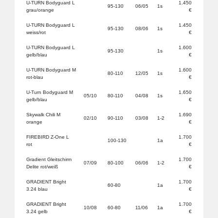
U-TURN Bodyguard L
1.450
95-130
06/05
1s
grau/orange
€
U-TURN Bodyguard L
1.450
95-130
08/06
1s
weiss/rot
€
U-TURN Bodyguard L
1.600
95-130
1s
gelb/blau
€
U-TURN Bodyguard M
1.600
80-110
12/05
1s
rot-blau
€
U-Turn Bodyguard M
1.650
05/10
80-110
04/08
1s
gelb/blau
€
Skywalk Chili M
1.690
02/10
90-110
03/08
1-2
orange
€
FIREBIRD Z-One L
1.700
100-130
1a
rot
€
Gradient Gleitschirm
1.700
07/09
80-100
06/06
1-2
Delite rot/weiß
€
GRADIENT Bright
1.700
60-80
1a
3.24 blau
€
GRADIENT Bright
1.700
10/08
60-80
11/06
1a
3.24 gelb
€