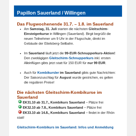
Papillon Sauerland / Willingen
Das Flugwochenende 31.7. – 1.8. im Sauerland
Am
Samstag, 31. Juli
starten die nächsten
Gleitschirm-
Einsteigerkurse
in Willingen (Sauerland). Birgit begrüßt die
neuen Teilnehmer um 9 Uhr in der Flugschule, direkt im
Gebäude der Ettelsberg-Seilbahn.
Im
Sauerland
läuft jetzt die
99-EUR-Schnupperkurs-Aktion!
Den zweitägigen
Gleitschirm-Schnupperkurs
inkl. ersten
Alleinflügen gibts jetzt statt für 150 EUR für
nur 99 EUR
.
Auch für
Kombikursler
im Sauerland
gibts gute Nachrichten:
Der Saisonzuschlag für
August
wurde gestrichen, es gelten
die regulären Preise!
Die nächsten Gleitschirm-Kombikurse im
Sauerland
EK31.10 ab 31.7., Kombikurs Sauerland
– Plätze frei
EK32.10 ab 7.8., Kombikurs Sauerland
– Plätze frei
EK33.10 ab 14.8., Kombikurs Sauerland
– findet in der Rhön
statt!
Gleitschirm-Kombikurs im Sauerland: Infos und Anmeldung