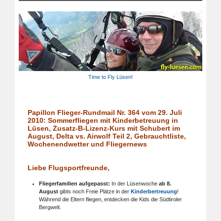
Time to Fly Lüsen!
Papillon Flieger-Rundmail Nr. 364 vom 29. Juli
2010: Sommerfliegen mit Kinderbetreuung in
Lüsen, Zusatz-B-Lizenz-Kurs mit Schubert im
August, Delta vs. Airwolf Teil 2, Gebrauchtliste,
Wochenendwetter und Fliegernews
Liebe Flugsportfreunde,
Fliegerfamilien aufgepasst:
In der Lüsenwoche
ab 8.
August
gibts noch Freie Plätze in der
Kinderbertreuung
!
Während die Eltern fliegen, entdecken die Kids die Südtiroler
Bergwelt.