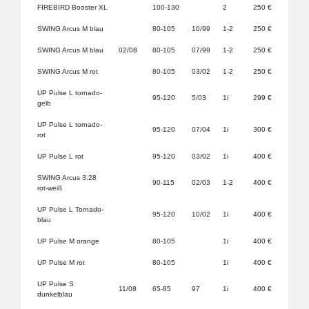
FIREBIRD Booster XL
100-130
2
250 €
SWING Arcus M blau
80-105
10/99
1-2
250 €
SWING Arcus M blau
02/08
80-105
07/99
1-2
250 €
SWING Arcus M rot
80-105
03/02
1-2
250 €
UP Pulse L tornado-
95-120
5/03
1i
299 €
gelb
UP Pulse L tornado-
95-120
07/04
1i
300 €
rot
UP Pulse L rot
95-120
03/02
1i
400 €
SWING Arcus 3.28
90-115
02/03
1-2
400 €
rot-weiß
UP Pulse L Tornado-
95-120
10/02
1i
400 €
blau
UP Pulse M orange
80-105
1i
400 €
UP Pulse M rot
80-105
1i
400 €
UP Pulse S
11/08
65-85
97
1i
400 €
dunkelblau