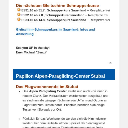
Die nächsten Gleitschirm-Schnupperkurse
ES31.10 ab 31.7., Schnupperkurs Sauerland
– Restplätze frei
ES32.10 ab 7.8., Schnupperkurs Sauerland
– Restplätze frei
ES33.10 ab 14.8., Schnupperkurs Sauerland
– Restplätze frei
Gleitschirm-Schnupperkurs im Sauerland: Infos und
Anmeldung
See you UP in the sky!
Euer Michael "Zenzi"
Papillon Alpen-Paragliding-Center Stubai
Das Flugwochenende im Stubai
Das
Alpen Paragliding Cente
r strahlt nun auch von innen in
neuem Glanz. Der Verkaufsraum wurde weiter ausgebaut und
es sind nun alle gängigen Schirme von U-Turn und Ozone an
Lager und zum Testen bereit. Ebenfalls befinden sich einige
Tester von Skywalk vor Ort.
Pünktlich für das Wochenende werden sich die Himmelstore
wieder über dem Stubaital öffnen. Speziell der Sonntag lockt
dann aber wieder mit guten Flugbedingungen und es findet