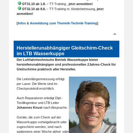
DT31.10 ab 1.8.
– TT-Training ,
jetzt anmelden!
DT32.10 ab 8.8.
– TT-Training m. Kinderbetreuung,
jetzt
anmelden!
[
Infos & Anmeldung zum Thermik-Technik-Training
]
Herstellerunabhängiger Gleitschirm-Check
im LTB Wasserkuppe
Der Luftfahrttechnische Betrieb Wasserkuppe bietet
herstellerunabhängigen und professionellen 2Jahres-Check für
Gleitschirme praktisch aller Hersteller.
Die Leinenlängenmessung erfolgt
per Laser. Die Werte sind im
Checkprotokoll ersichtlich.
Auch Reparaturen erledigt Dipl.-
Textilingenieur und LTB-Leiter
Johannes Knust
nach Absprache.
Geräte, die zum Check auf der
Wasserkuppe vorbeigebracht oder
zugeschickt werden, sind nach
spätestens einer Woche abhol- oder