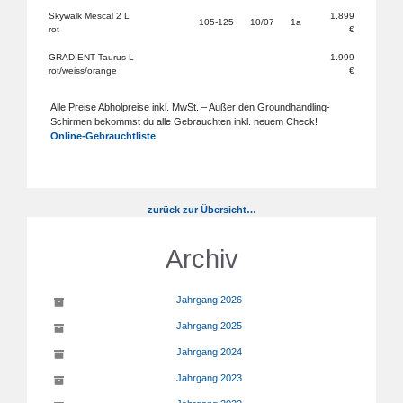
Skywalk Mescal 2 L
1.899
105-125
10/07
1a
rot
€
GRADIENT Taurus L
1.999
rot/weiss/orange
€
Alle Preise Abholpreise inkl. MwSt. – Außer den Groundhandling-
Schirmen bekommst du alle Gebrauchten inkl. neuem Check!
Online-Gebrauchtliste
zurück zur Übersicht…
Archiv
Jahrgang 2026
Jahrgang 2025
Jahrgang 2024
Jahrgang 2023