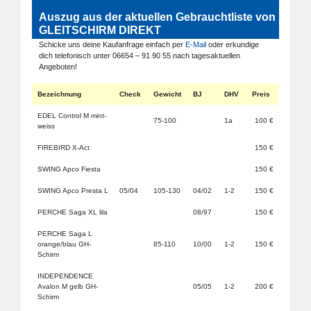
Auszug aus der aktuellen Gebrauchtliste von
GLEITSCHIRM DIREKT
Schicke uns deine Kaufanfrage einfach per
E-Mail
oder erkundige
dich telefonisch unter 06654 – 91 90 55 nach tagesaktuellen
Angeboten!
Bezeichnung
Check
Gewicht
BJ
DHV
Preis
EDEL Control M mint-
75-100
1a
100 €
weiss
FIREBIRD X-Act
150 €
SWING Apco Fiesta
150 €
SWING Apco Presta L
05/04
105-130
04/02
1-2
150 €
PERCHE Saga XL lila
08/97
150 €
PERCHE Saga L
orange/blau GH-
85-110
10/00
1-2
150 €
Schirm
INDEPENDENCE
Avalon M gelb GH-
05/05
1-2
200 €
Schirm