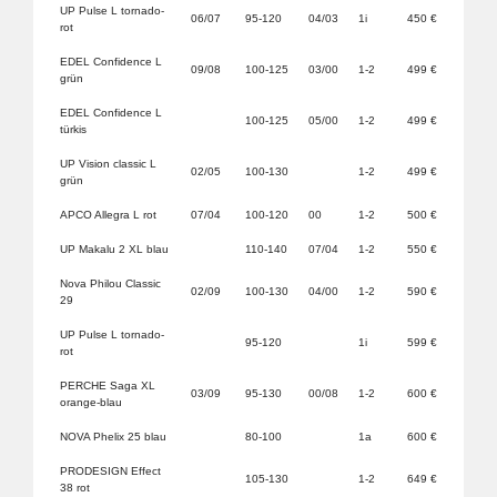
UP Pulse L tornado-
06/07
95-120
04/03
1i
450 €
rot
EDEL Confidence L
09/08
100-125
03/00
1-2
499 €
grün
EDEL Confidence L
100-125
05/00
1-2
499 €
türkis
UP Vision classic L
02/05
100-130
1-2
499 €
grün
APCO Allegra L rot
07/04
100-120
00
1-2
500 €
UP Makalu 2 XL blau
110-140
07/04
1-2
550 €
Nova Philou Classic
02/09
100-130
04/00
1-2
590 €
29
UP Pulse L tornado-
95-120
1i
599 €
rot
PERCHE Saga XL
03/09
95-130
00/08
1-2
600 €
orange-blau
NOVA Phelix 25 blau
80-100
1a
600 €
PRODESIGN Effect
105-130
1-2
649 €
38 rot