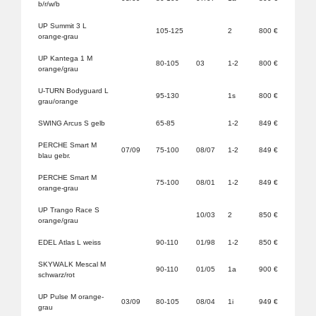
b/r/w/b
UP Summit 3 L
105-125
2
800 €
orange-grau
UP Kantega 1 M
80-105
03
1-2
800 €
orange/grau
U-TURN Bodyguard L
95-130
1s
800 €
grau/orange
SWING Arcus S gelb
65-85
1-2
849 €
PERCHE Smart M
07/09
75-100
08/07
1-2
849 €
blau gebr.
PERCHE Smart M
75-100
08/01
1-2
849 €
orange-grau
UP Trango Race S
10/03
2
850 €
orange/grau
EDEL Atlas L weiss
90-110
01/98
1-2
850 €
SKYWALK Mescal M
90-110
01/05
1a
900 €
schwarz/rot
UP Pulse M orange-
03/09
80-105
08/04
1i
949 €
grau