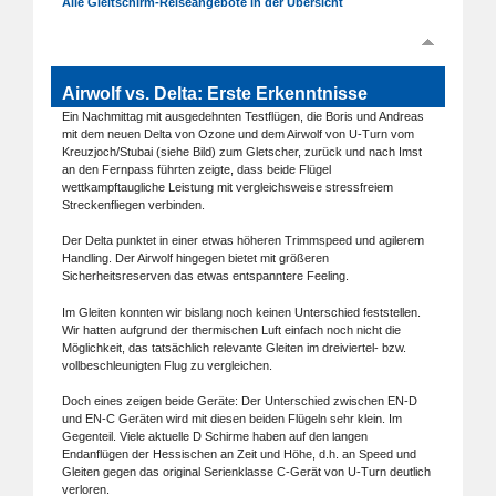
Alle Gleitschirm-Reiseangebote in der Übersicht
Airwolf vs. Delta: Erste Erkenntnisse
Ein Nachmittag mit ausgedehnten Testflügen, die Boris und Andreas
mit dem neuen Delta von Ozone und dem Airwolf von U-Turn vom
Kreuzjoch/Stubai (siehe Bild) zum Gletscher, zurück und nach Imst
an den Fernpass führten zeigte, dass beide Flügel
wettkampftaugliche Leistung mit vergleichsweise stressfreiem
Streckenfliegen verbinden.
Der Delta punktet in einer etwas höheren Trimmspeed und agilerem
Handling. Der Airwolf hingegen bietet mit größeren
Sicherheitsreserven das etwas entspanntere Feeling.
Im Gleiten konnten wir bislang noch keinen Unterschied feststellen.
Wir hatten aufgrund der thermischen Luft einfach noch nicht die
Möglichkeit, das tatsächlich relevante Gleiten im dreiviertel- bzw.
vollbeschleunigten Flug zu vergleichen.
Doch eines zeigen beide Geräte: Der Unterschied zwischen EN-D
und EN-C Geräten wird mit diesen beiden Flügeln sehr klein. Im
Gegenteil. Viele aktuelle D Schirme haben auf den langen
Endanflügen der Hessischen an Zeit und Höhe, d.h. an Speed und
Gleiten gegen das original Serienklasse C-Gerät von U-Turn deutlich
verloren.