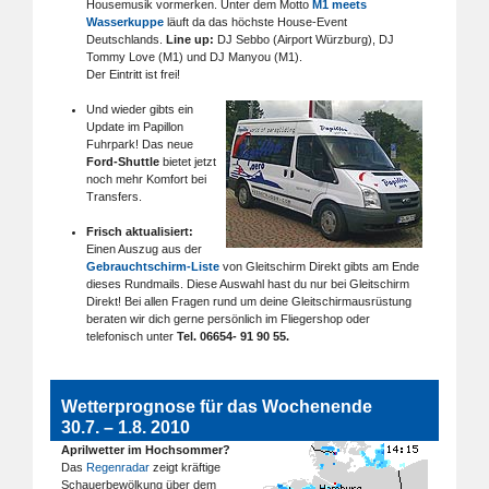
Housemusik vormerken. Unter dem Motto
M1 meets
Wasserkuppe
läuft da das höchste House-Event
Deutschlands.
Line up:
DJ Sebbo (Airport Würzburg), DJ
Tommy Love (M1) und DJ Manyou (M1).
Der Eintritt ist frei!
Und wieder gibts ein
Update im Papillon
Fuhrpark! Das neue
Ford-Shuttle
bietet jetzt
noch mehr Komfort bei
Transfers.
Frisch aktualisiert:
Einen Auszug aus der
Gebrauchtschirm-Liste
von Gleitschirm Direkt gibts am Ende
dieses Rundmails. Diese Auswahl hast du nur bei Gleitschirm
Direkt! Bei allen Fragen rund um deine Gleitschirmausrüstung
beraten wir dich gerne persönlich im Fliegershop oder
telefonisch unter
Tel. 06654- 91 90 55.
Wetterprognose für das Wochenende
30.7. – 1.8. 2010
Aprilwetter im Hochsommer?
Das
Regenradar
zeigt kräftige
Schauerbewölkung über dem