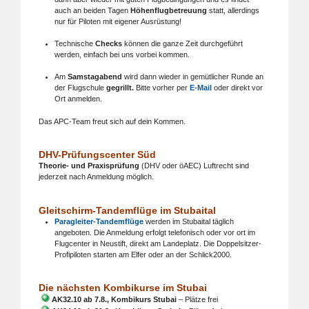
auch an beiden Tagen
Höhenflugbetreuung
statt, allerdings
nur für Piloten mit eigener Ausrüstung!
Technische
Checks
können die ganze Zeit durchgeführt
werden, einfach bei uns vorbei kommen.
Am
Samstagabend
wird dann wieder in gemütlicher Runde an
der Flugschule
gegrillt.
Bitte vorher per
E-Mail
oder direkt vor
Ort anmelden.
Das APC-Team freut sich auf dein Kommen.
DHV-Prüfungscenter Süd
Theorie- und Praxisprüfung
(DHV oder öAEC) Luftrecht sind
jederzeit nach Anmeldung möglich.
Gleitschirm-Tandemflüge im Stubaital
Paragleiter-Tandemflüge
werden im Stubaital täglich
angeboten. Die Anmeldung erfolgt telefonisch oder vor ort im
Flugcenter in Neustift, direkt am Landeplatz. Die Doppelsitzer-
Profipiloten starten am Elfer oder an der Schlick2000.
Die nächsten Kombikurse im Stubai
AK32.10 ab 7.8., Kombikurs Stubai
– Plätze frei