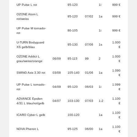
UP Pulse L rot
95-120
1i
999 €
OZONE Atom L
95-120
07/02
1a
999 €
rot/weiss
UP Pulse M tornado-
80-105
1i
999 €
rot
U-TURN Bodyguard
1.000
95-130
07/06
1s
XS gelb/blau
€
OZONE Addict L
1.000
06/09
95-115
99
2
grau/weiss/orange
€
1.090
SWING Axis 3.30 rot
03/08
105-140
01/06
1a
€
UP Pulse L tornado-
1.099
04/09
95-120
06/03
1i
rot
€
ADVANCE Epsilon
1.100
04/07
103-130
07/03
1-2
4/31 L blau/rot/gelb
€
1.100
ICARO Cyber L gelb
100-120
1a
€
1.100
NOVA Pheron L
95-125
06/00
1a
€