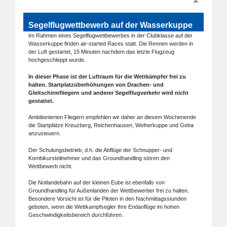
Segelflugwettbewerb auf der Wasserkuppe
Im Rahmen eines Segelflugwettbewerbes in der Clubklasse auf der
Wasserkuppe finden air-started Races statt. Die Rennen werden in
der Luft gestartet, 15 Minuten nachdem das letzte Flugzeug
hochgeschleppt wurde.
In dieser Phase ist der Luftraum für die Wettkämpfer frei zu
halten. Startplatzüberhöhungen von Drachen- und
Gleitschirmfliegern und anderer Segelflugverkehr wird nicht
gestattet.
Ambitionierten Fliegern empfehlen wir daher an diesem Wochenende
die Startplätze Kreuzberg, Reichenhausen, Weiherkuppe und Geba
anzusteuern.
Der Schulungsbetrieb, d.h. die Abflüge der Schnupper- und
Kombikursteilnehmer und das Groundhandling stören den
Wettbewerb nicht.
Die Notlandebahn auf der kleinen Eube ist ebenfalls von
Groundhandling für Außenlanden der Wettbewerber frei zu halten.
Besondere Vorsicht ist für die Piloten in den Nachmittagsstunden
geboten, wenn die Wettkampfsegler ihre Endanflüge im hohen
Geschwindigkeitsbereich durchführen.