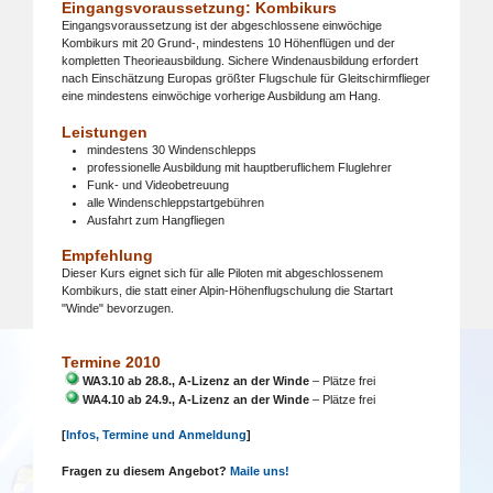
Eingangsvoraussetzung: Kombikurs
Eingangsvoraussetzung ist der abgeschlossene einwöchige
Kombikurs mit 20 Grund-, mindestens 10 Höhenflügen und der
kompletten Theorieausbildung. Sichere Windenausbildung erfordert
nach Einschätzung Europas größter Flugschule für Gleitschirmflieger
eine mindestens einwöchige vorherige Ausbildung am Hang.
Leistungen
mindestens 30 Windenschlepps
professionelle Ausbildung mit hauptberuflichem Fluglehrer
Funk- und Videobetreuung
alle Windenschleppstartgebühren
Ausfahrt zum Hangfliegen
Empfehlung
Dieser Kurs eignet sich für alle Piloten mit abgeschlossenem
Kombikurs, die statt einer Alpin-Höhenflugschulung die Startart
"Winde" bevorzugen.
Termine 2010
WA3.10 ab 28.8., A-Lizenz an der Winde
– Plätze frei
WA4.10 ab 24.9., A-Lizenz an der Winde
– Plätze frei
[
Infos, Termine und Anmeldung
]
Fragen zu diesem Angebot?
Maile uns!