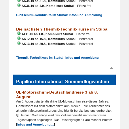
AK34.10 ab 21.8., Kombikurs Stubai
– Plätze frei
AK36.10 ab 4.9., Kombikurs Stubai
– Plätze frei
Gleitschirm-Kombikurs im Stubai: Infos und Anmeldung
Die nächsten Thermik-Technik-Kurse im Stubai
AT11.10 ab 1.8., Kombikurs Stubai
– Plätze frei
AK12.10 ab 15.8., Kombikurs Stubai
– Plätze frei
AK13.10 ab 29.8., Kombikurs Stubai
– Plätze frei
Thermik-Technikkurs im Stubai: Infos und Anmeldung
Papillon International: Sommerflugwochen
UL-Motorschirm-Deutschlandreise 3 ab 8.
August
Am 8. August startet die dritte UL-Motorschirmreise dieses Jahres.
Gemeinsam mit dem Motorschirm auf Strecke – die Teilnehmer des
aktuellen Motorschirmkurses sind hierfür bereits bestens vorbereitet
🙂 Je nach Wetterlage wird das Ziel ausgewählt und in mehreren
Tagesetappen angeflogen. Das Reisehighlight für alle Moschi-Piloten!
[
Infos und Anmeldung…
]