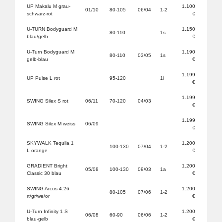
UP Makalu M grau-
1.100
01/10
80-105
06/04
1-2
schwarz-rot
€
U-TURN Bodyguard M
1.150
80-110
1s
blau/gelb
€
U-Turn Bodyguard M
1.190
80-110
03/05
1s
gelb-blau
€
1.199
UP Pulse L rot
95-120
1i
€
1.199
SWING Silex S rot
06/11
70-120
04/03
€
1.199
SWING Silex M weiss
06/09
€
SKYWALK Tequila 1
1.200
100-130
07/04
1-2
L orange
€
GRADIENT Bright
1.200
05/08
100-130
09/03
1a
Classic 30 blau
€
SWING Arcus 4.26
1.200
80-105
07/06
1-2
rt/gr/we/or
€
U-Turn Infinity 1 S
1.200
06/08
60-90
06/06
1-2
blau-gelb
€