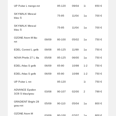
UP Pulse L trango-rot
95-120
09/04
1i
650 €
SKYWALK Mescal
75-95
11/04
1a
700 €
blau S
SKYWALK Mescal
75-95
11/04
1a
700 €
blau S
OZONE Atom M lila-
09/09
80-100
05/02
1a
750 €
rot
EDEL Control L gelb
09/08
95-125
11/99
1a
750 €
NOVA Phelix 27 L lila
05/08
95-125
06/00
1a
750 €
EDEL Atlas S gelb
06/09
65-90
10/98
1-2
750 €
EDEL Atlas S gelb
06/09
65-90
10/98
1-2
750 €
UP Pulse L rot
95-120
1i
750 €
ADVANCE Epsilon
03/08
90-107
02/00
2
799 €
3/28 S blau/grau
GRADIENT Bright 28
05/09
90-110
05/04
1a
800 €
grau-rot
OZONE Atom M
03/09
80-100
07/07
1a
800 €