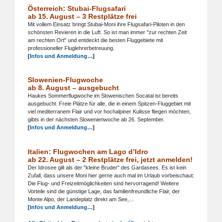
Österreich: Stubai-Flugsafari
ab 15. August – 3 Restplätze frei
Mit vollem Einsatz bringt Stubai-Moni ihre Flugsafari-Piloten in den
schönsten Revieren in die Luft. So ist man immer "zur rechten Zeit
am rechten Ort" und entdeckt die besten Fluggebiete mit
professioneller Fluglehrerbetreuung.
[
Infos und Anmeldung…
]
Slowenien-Flugwoche
ab 8. August – ausgebucht
Haukes Sommerflugwoche im Slowenischen Socatal ist bereits
ausgebucht. Freie Plätze für alle, die in einem Spitzen-Fluggebiet mit
viel mediterranem Flair und vor hochalpiner Kulisse fliegen möchten,
gibts in der nächsten Slowenienwoche ab 26. September.
[
Infos und Anmeldung…
]
Italien: Flugwochen am Lago d’Idro
ab 22. August – 2 Restplätze frei, jetzt anmelden!
Der Idrosee gilt als der "kleine Bruder" des Gardasees. Es ist kein
Zufall, dass unsere Moni hier gerne auch mal im Urlaub vorbeischaut:
Die Flug- und Freizeitmöglichkeiten sind hervorragend! Weitere
Vorteile sind die günstige Lage, das familienfreundliche Flair, der
Monte Alpo, der Landeplatz direkt am See,…
[
Infos und Anmeldung…
]