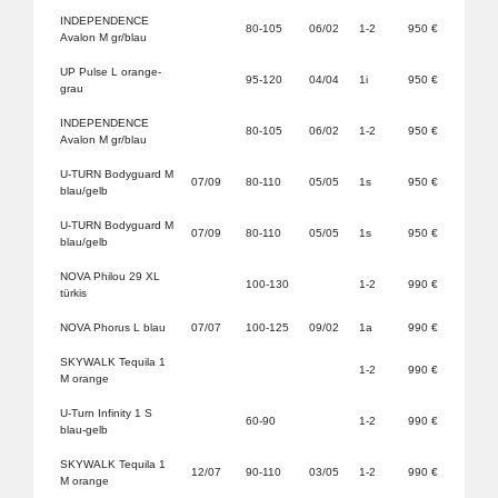
INDEPENDENCE
80-105
06/02
1-2
950 €
Avalon M gr/blau
UP Pulse L orange-
95-120
04/04
1i
950 €
grau
INDEPENDENCE
80-105
06/02
1-2
950 €
Avalon M gr/blau
U-TURN Bodyguard M
07/09
80-110
05/05
1s
950 €
blau/gelb
U-TURN Bodyguard M
07/09
80-110
05/05
1s
950 €
blau/gelb
NOVA Philou 29 XL
100-130
1-2
990 €
türkis
NOVA Phorus L blau
07/07
100-125
09/02
1a
990 €
SKYWALK Tequila 1
1-2
990 €
M orange
U-Turn Infinity 1 S
60-90
1-2
990 €
blau-gelb
SKYWALK Tequila 1
12/07
90-110
03/05
1-2
990 €
M orange